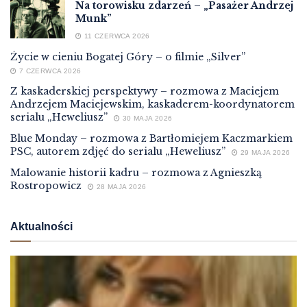
Na torowisku zdarzeń – „Pasażer Andrzej
Munk”
11 CZERWCA 2026
Życie w cieniu Bogatej Góry – o filmie „Silver”
7 CZERWCA 2026
Z kaskaderskiej perspektywy – rozmowa z Maciejem
Andrzejem Maciejewskim, kaskaderem-koordynatorem
serialu „Heweliusz”
30 MAJA 2026
Blue Monday – rozmowa z Bartłomiejem Kaczmarkiem
PSC, autorem zdjęć do serialu „Heweliusz”
29 MAJA 2026
Malowanie historii kadru – rozmowa z Agnieszką
Rostropowicz
28 MAJA 2026
Aktualności