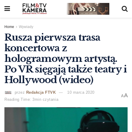
Home
Wywiady
Rusza pierwsza trasa
koncertowa z
hologramowym artystą.
Po VR sięgają także teatry i
Hollywood (wideo)
przez
Redakcja FTVK
10 marca 2020
A
A
Reading Time: 3min czytania