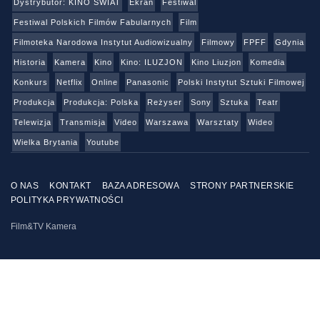
Dystrybutor: KINO ŚWIAT
Ekran
Festiwal
Festiwal Polskich Filmów Fabularnych
Film
Filmoteka Narodowa Instytut Audiowizualny
Filmowy
FPFF
Gdynia
Historia
Kamera
Kino
Kino: ILUZJON
Kino Liuzjon
Komedia
Konkurs
Netflix
Online
Panasonic
Polski Instytut Sztuki Filmowej
Produkcja
Produkcja: Polska
Reżyser
Sony
Sztuka
Teatr
Telewizja
Transmisja
Video
Warszawa
Warsztaty
Wideo
Wielka Brytania
Youtube
O NAS
KONTAKT
BAZA ADRESOWA
STRONY PARTNERSKIE
POLITYKA PRYWATNOŚCI
Film&TV Kamera