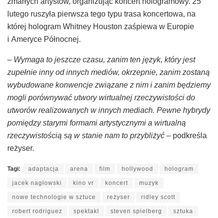
zmarłych artystów, organizując koncert hologramowy. 25
lutego ruszyła pierwsza tego typu trasa koncertowa, na
której hologram Whitney Houston zaśpiewa w Europie
i Ameryce Północnej.
– Wymaga to jeszcze czasu, zanim ten język, który jest
zupełnie inny od innych mediów, okrzepnie, zanim zostaną
wybudowane konwencje związane z nim i zanim będziemy
mogli porównywać utwory wirtualnej rzeczywistości do
utworów realizowanych w innych mediach. Pewne hybrydy
pomiędzy starymi formami artystycznymi a wirtualną
rzeczywistością są w stanie nam to przybliżyć
– podkreśla
reżyser.
Tagi:
adaptacja
arena
film
hollywood
hologram
jacek nagłowski
kino vr
koncert
muzyk
nowe technologie w sztuce
reżyser
ridley scott
robert rodriguez
spektakl
steven spielberg
sztuka