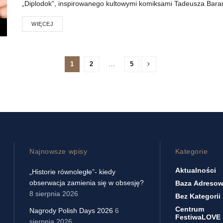
„Diplodok”, inspirowanego kultowymi komiksami Tadeusza Bara
WIĘCEJ
1
2
…
5
Najnowsze wpisy
Kategorie
Aktualności
„Historie równoległe”- kiedy
obserwacja zamienia się w obsesję?
Baza Adreso
8 sierpnia 2026
Bez Kategorii
Centrum
Nagrody Polish Days 2026
6
FestiwaLOVE
sierpnia 2026