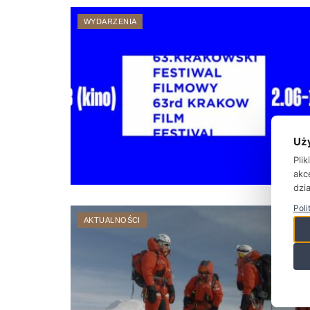
WYDARZENIA
Uż
Pli
akc
dzia
Poli
AKTUALNOŚCI