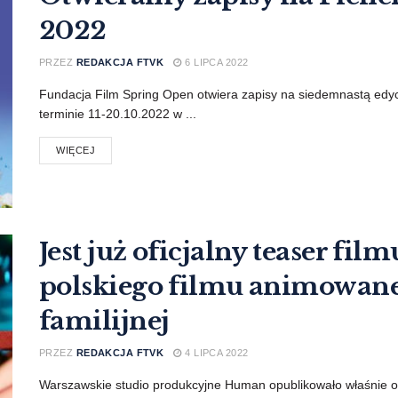
2022
PRZEZ
REDAKCJA FTVK
6 LIPCA 2022
Fundacja Film Spring Open otwiera zapisy na siedemnastą edyc
terminie 11-20.10.2022 w ...
WIĘCEJ
Jest już oficjalny teaser fi
polskiego filmu animowan
familijnej
PRZEZ
REDAKCJA FTVK
4 LIPCA 2022
Warszawskie studio produkcyjne Human opublikowało właśnie o