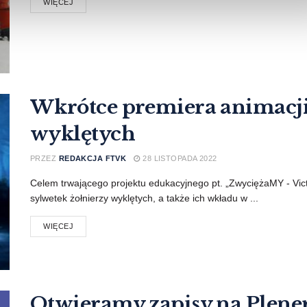
WIĘCEJ
Wkrótce premiera animacji
wyklętych
PRZEZ
REDAKCJA FTVK
28 LISTOPADA 2022
Celem trwającego projektu edukacyjnego pt. „ZwyciężaMY - Vic
sylwetek żołnierzy wyklętych, a także ich wkładu w ...
WIĘCEJ
Otwieramy zapisy na Plene