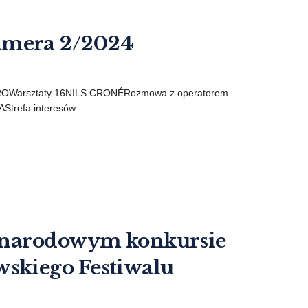
mera 2/2024
OWarsztaty 16NILS CRONÉRozmowa z operatorem
refa interesów ...
zynarodowym konkursie
skiego Festiwalu