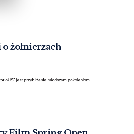
 o żołnierzach
torioUS” jest przybliżenie młodszym pokoleniom
ry Film Spring Open