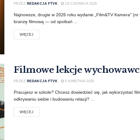
PRZEZ
REDAKCJA FTVK
18 CZERWCA 2026
Najnowsze, drugie w 2026 roku wydanie „Film&TV Kamera" (nr 0
branżę filmową — od spotkań ...
WIĘCEJ
Filmowe lekcje wychowawc
PRZEZ
REDAKCJA FTVK
5 KWIETNIA 2025
Pracujesz w szkole? Chcesz dowiedzieć się, jak wykorzystać fi
odkrywaniu siebie i budowaniu relacji? ...
WIĘCEJ