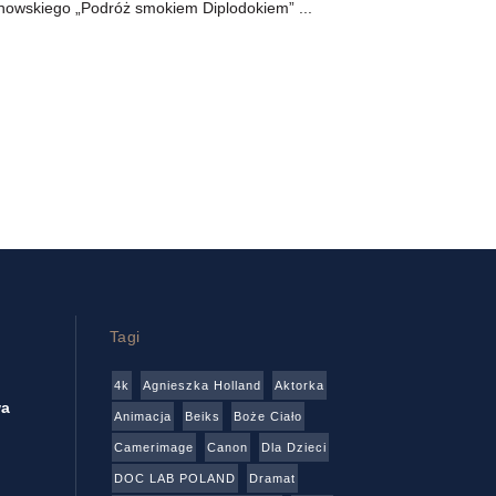
nowskiego „Podróż smokiem Diplodokiem” ...
Tagi
4k
Agnieszka Holland
Aktorka
wa
Animacja
Beiks
Boże Ciało
Camerimage
Canon
Dla Dzieci
DOC LAB POLAND
Dramat