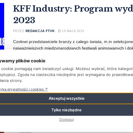
KFF Industry: Program wy
2023
PRZEZ
REDAKCJA FTVK
19 MAJA 2023
Czołowi przedstawiciele branży z całego świata, m.in selekcjon
najważniejszych międzynarodowych festiwali animowanych i do
ywamy plików cookie
WIĘCEJ
ki cookie pomagają nam świadczyć usługi. Możesz wybrać, które kategor
eptujesz. Zgoda na ciasteczka niezbędne jest wymagana do prawidłow
łania strony.
tyka prywatności i cookies ↗
Efekty są, a jakby ich nie by
Akceptuj wszystkie
PRZEZ
REDAKCJA FTVK
29 LISTOPADA 2022
Tylko niezbędne
Fotografie obrazują ujęcia przed i po dodaniu efektów specjal
Dostosuj
miała miejsce światowa premiera filmu ...