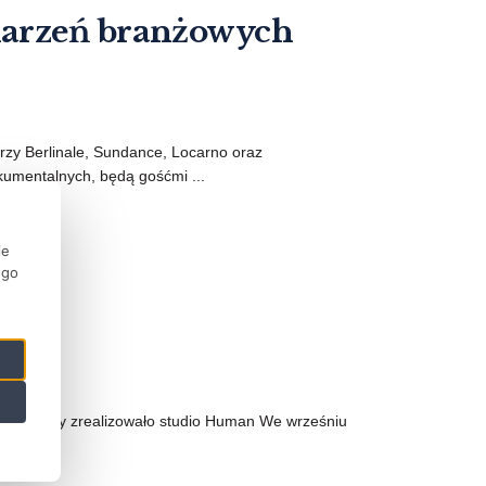
darzeń branżowych
erzy Berlinale, Sundance, Locarno oraz
kumentalnych, będą gośćmi ...
ie
ego
ło
nych. Efekty zrealizowało studio Human We wrześniu