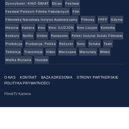
Dystrybutor: KINO ŚWIAT
Ekran
Festiwal
Festiwal Polskich Filmów Fabularnych
Film
Filmoteka Narodowa Instytut Audiowizualny
Filmowy
FPFF
Gdynia
Historia
Kamera
Kino
Kino: ILUZJON
Kino Liuzjon
Komedia
Konkurs
Netflix
Online
Panasonic
Polski Instytut Sztuki Filmowej
Produkcja
Produkcja: Polska
Reżyser
Sony
Sztuka
Teatr
Telewizja
Transmisja
Video
Warszawa
Warsztaty
Wideo
Wielka Brytania
Youtube
O NAS
KONTAKT
BAZA ADRESOWA
STRONY PARTNERSKIE
POLITYKA PRYWATNOŚCI
Film&TV Kamera