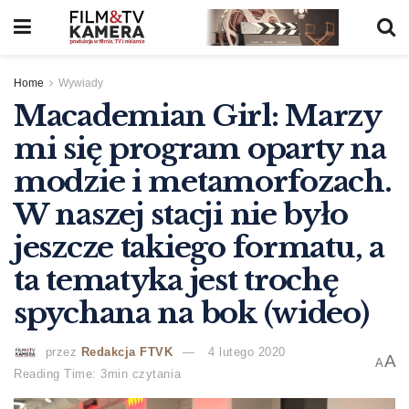
Home
Wywiady
Macademian Girl: Marzy
mi się program oparty na
modzie i metamorfozach.
W naszej stacji nie było
jeszcze takiego formatu, a
ta tematyka jest trochę
spychana na bok (wideo)
przez
Redakcja FTVK
4 lutego 2020
A
A
Reading Time: 3min czytania