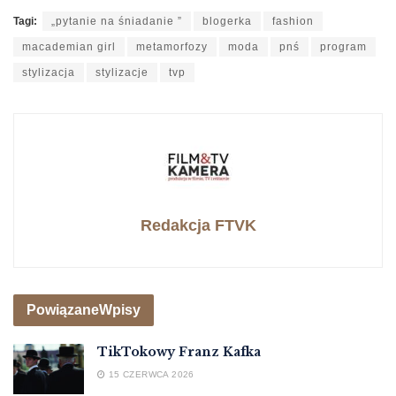
Tagi:
„pytanie na śniadanie ”
blogerka
fashion
macademian girl
metamorfozy
moda
pnś
program
stylizacja
stylizacje
tvp
Redakcja FTVK
Powiązane
Wpisy
TikTokowy Franz Kafka
15 CZERWCA 2026