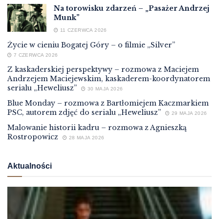
Na torowisku zdarzeń – „Pasażer Andrzej
Munk”
11 CZERWCA 2026
Życie w cieniu Bogatej Góry – o filmie „Silver”
7 CZERWCA 2026
Z kaskaderskiej perspektywy – rozmowa z Maciejem
Andrzejem Maciejewskim, kaskaderem-koordynatorem
serialu „Heweliusz”
30 MAJA 2026
Blue Monday – rozmowa z Bartłomiejem Kaczmarkiem
PSC, autorem zdjęć do serialu „Heweliusz”
29 MAJA 2026
Malowanie historii kadru – rozmowa z Agnieszką
Rostropowicz
28 MAJA 2026
Aktualności