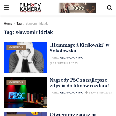
Home
Tag
sławomir idziak
Tag:
sławomir idziak
„Hommage à Kieślowski” w
WYDARZENIA
Sokołowsku
PRZEZ
REDAKCJA FTVK
29 SIERPNIA 2025
Nagrody PSC za najlepsze
WYDARZENIA
zdjęcia do filmów rozdane!
PRZEZ
REDAKCJA FTVK
1 KWIETNIA 2023
Otwieramy zapisy na