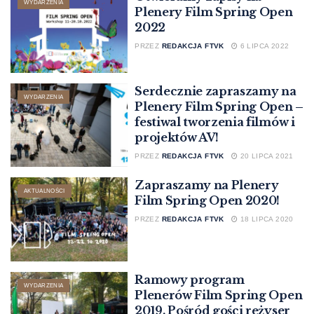
WYDARZENIA
Plenery Film Spring Open
2022
PRZEZ
REDAKCJA FTVK
6 LIPCA 2022
Serdecznie zapraszamy na
WYDARZENIA
Plenery Film Spring Open –
festiwal tworzenia filmów i
projektów AV!
PRZEZ
REDAKCJA FTVK
20 LIPCA 2021
Zapraszamy na Plenery
AKTUALNOŚCI
Film Spring Open 2020!
PRZEZ
REDAKCJA FTVK
18 LIPCA 2020
Ramowy program
WYDARZENIA
Plenerów Film Spring Open
2019. Pośród gości reżyser