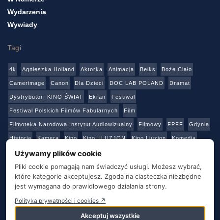
Wydarzenia
Wywiady
Tagi
4k
Agnieszka Holland
Aktorka
Animacja
Beiks
Boże Ciało
Camerimage
Canon
Dla Dzieci
DOC LAB POLAND
Dramat
Dystrybutor: KINO ŚWIAT
Ekran
Festiwal
Festiwal Polskich Filmów Fabularnych
Film
Filmoteka Narodowa Instytut Audiowizualny
Filmowy
FPFF
Gdynia
Historia
Kamera
Kino
Kino: ILUZJON
Kino Liuzjon
Komedia
Konkurs
Netflix
Online
Panasonic
Polski Instytut Sztuki Filmowej
Używamy plików cookie
Produkcja
Produkcja: Polska
Reżyser
Sony
Sztuka
Teatr
Pliki cookie pomagają nam świadczyć usługi. Możesz wybrać,
które kategorie akceptujesz. Zgoda na ciasteczka niezbędne
Telewizja
Transmisja
Video
Warszawa
Warsztaty
Wideo
jest wymagana do prawidłowego działania strony.
Wielka Brytania
Youtube
Polityka prywatności i cookies ↗
Akceptuj wszystkie