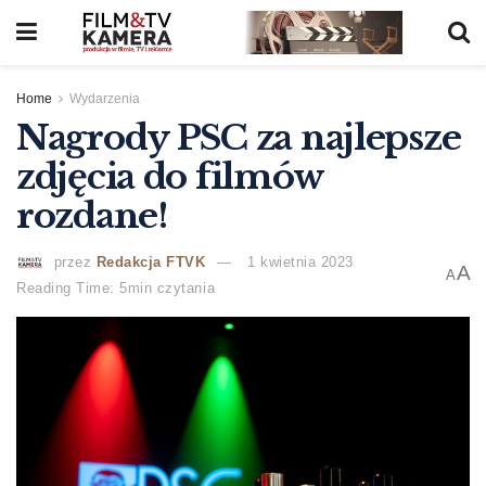
Home
Wydarzenia
Nagrody PSC za najlepsze
zdjęcia do filmów
rozdane!
przez
Redakcja FTVK
1 kwietnia 2023
A
A
Reading Time: 5min czytania