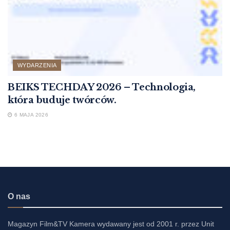
WYDARZENIA
BEIKS TECHDAY 2026 – Technologia,
która buduje twórców.
6 MAJA 2026
O nas
Magazyn Film&TV Kamera wydawany jest od 2001 r. przez Unit