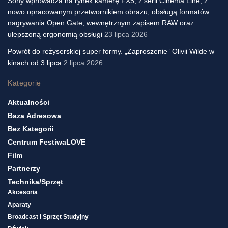
Sony wprowadza na rynek kamerę FX5, z serii Cinema Line, z
nowo opracowanym przetwornikiem obrazu, obsługą formatów
nagrywania Open Gate, wewnętrznym zapisem RAW oraz
ulepszoną ergonomią obsługi
23 lipca 2026
Powrót do reżyserskiej super formy. „Zaproszenie” Olivii Wilde w
kinach od 3 lipca
2 lipca 2026
Kategorie
Aktualności
Baza Adresowa
Bez Kategorii
Centrum FestiwaLOVE
Film
Partnerzy
Technika/sprzęt
Akcesoria
Aparaty
Broadcast I Sprzęt Studyjny