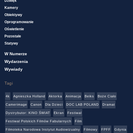
Dźwięk
Kamery
Obiektywy
Oprogramowanie
Oświetlenie
Pozostałe
Statywy
W Numerze
Wydarzenia
Wywiady
Tagi
4k
Agnieszka Holland
Aktorka
Animacja
Beiks
Boże Ciało
Camerimage
Canon
Dla Dzieci
DOC LAB POLAND
Dramat
Dystrybutor: KINO ŚWIAT
Ekran
Festiwal
Festiwal Polskich Filmów Fabularnych
Film
Filmoteka Narodowa Instytut Audiowizualny
Filmowy
FPFF
Gdynia