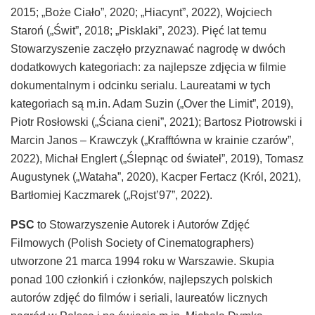
2015; „Boże Ciało”, 2020; „Hiacynt”, 2022), Wojciech
Staroń („Świt”, 2018; „Pisklaki”, 2023). Pięć lat temu
Stowarzyszenie zaczęło przyznawać nagrodę w dwóch
dodatkowych kategoriach: za najlepsze zdjęcia w filmie
dokumentalnym i odcinku serialu. Laureatami w tych
kategoriach są m.in. Adam Suzin („Over the Limit”, 2019),
Piotr Rosłowski („Ściana cieni”, 2021); Bartosz Piotrowski i
Marcin Janos – Krawczyk („Krafftówna w krainie czarów”,
2022), Michał Englert („Ślepnąc od świateł”, 2019), Tomasz
Augustynek („Wataha”, 2020), Kacper Fertacz (Król, 2021),
Bartłomiej Kaczmarek („Rojst’97”, 2022).
PSC
to Stowarzyszenie Autorek i Autorów Zdjęć
Filmowych (Polish Society of Cinematographers)
utworzone 21 marca 1994 roku w Warszawie. Skupia
ponad 100 członkiń i członków, najlepszych polskich
autorów zdjęć do filmów i seriali, laureatów licznych