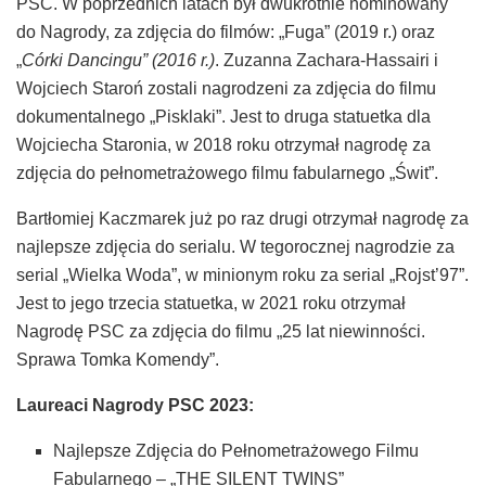
PSC. W poprzednich latach był dwukrotnie nominowany
do Nagrody, za zdjęcia do filmów: „Fuga” (2019 r.) oraz
„
Córki Dancingu” (2016 r.)
. Zuzanna Zachara-Hassairi i
Wojciech Staroń zostali nagrodzeni za zdjęcia do filmu
dokumentalnego „Pisklaki”. Jest to druga statuetka dla
Wojciecha Staronia, w 2018 roku otrzymał nagrodę za
zdjęcia do pełnometrażowego filmu fabularnego „Świt”.
Bartłomiej Kaczmarek już po raz drugi otrzymał nagrodę za
najlepsze zdjęcia do serialu. W tegorocznej nagrodzie za
serial „Wielka Woda”, w minionym roku za serial „Rojst’97”.
Jest to jego trzecia statuetka, w 2021 roku otrzymał
Nagrodę PSC za zdjęcia do filmu „25 lat niewinności.
Sprawa Tomka Komendy”.
Laureaci Nagrody PSC 2023:
Najlepsze Zdjęcia do Pełnometrażowego Filmu
Fabularnego – „THE SILENT TWINS”