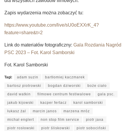
dla wszystkich zawodów filmowych.
Zapis wydarzenia można zobaczyć tu:
https://www.youtube.com/live/sU0oEXXrK_4?
feature=share&t=2
Link do materiałów fotograficzny:
Gala Rozdania Nagród
PSC 2023 – Fot. Karol Samborski
Fot. Karol Samborski
Tagi:
adam suzin
bartłomiej kaczmarek
bartosz piotrowski
bogdan dziworski
boże ciało
david watkin
filmowe centrum festiwalowe
gala psc.
jakub kijowski
kacper fertacz
karol samborski
łukasz żal
marcin janos
marzena mróz
michał englert
non stop film service
piotr jaxa
piotr rosłowski
piotr śliskowski
piotr sobociński