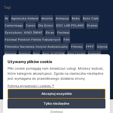
Tagi
4k
Agnieszka Holland
Aktorka
Animacja
Beiks
Boże Ciało
Camerimage
Canon
Dla Dzieci
DOC LAB POLAND
Dramat
Dystrybutor: KINO ŚWIAT
Ekran
Festiwal
Festiwal Polskich Filmów Fabularnych
Film
Filmoteka Narodowa Instytut Audiowizualny
Filmowy
FPFF
Gdynia
Historia
Kamera
Kino
Kino: ILUZJON
Kino Liuzjon
Komedia
Konkurs
Netflix
Online
Panasonic
Polski Instytut Sztuki Filmowej
Używamy plików cookie
Produkcja
Produkcja: Polska
Reżyser
Sony
Sztuka
Teatr
Pliki cookie pomagają nam świadczyć usługi. Możesz wybrać,
które kategorie akceptujesz. Zgoda na ciasteczka niezbędne
Telewizja
Transmisja
Video
Warszawa
Warsztaty
Wideo
jest wymagana do prawidłowego działania strony.
Wielka Brytania
Youtube
Polityka prywatności i cookies ↗
Akceptuj wszystkie
O NAS
KONTAKT
BAZA ADRESOWA
STRONY PARTNERSKIE
POLITYKA PRYWATNOŚCI
Tylko niezbędne
Ta strona używa plików cookie. Kontynuując korzystanie z tej
strony, wyrażasz zgodę na używanie plików cookie. Odwiedź naszą
Dostosuj
Film&TV Kamera