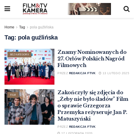
Home
Tag
pola guźlińska
Tag:
pola guźlińska
Znamy Nominowanych do
BEZ KATEGORII
27. Orłów Polskich Nagród
Filmowych
PRZEZ
REDAKCJA FTVK
13 LUTEGO 2025
Zakończyły się zdjęcia do
FILM
„Żeby nie było śladów” Film
o sprawie Grzegorza
Przemyka reżyseruje Jan P.
Matuszyński
PRZEZ
REDAKCJA FTVK
17 LISTOPADA 2020