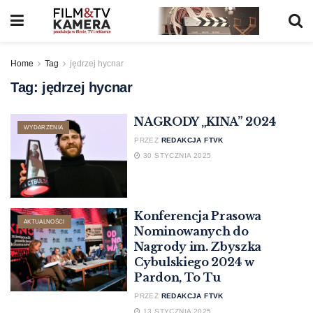
Home
Tag
jędrzej hycnar
Tag:
jędrzej hycnar
NAGRODY „KINA” 2024
WYDARZENIA
PRZEZ
REDAKCJA FTVK
30 STYCZNIA 2025
Konferencja Prasowa
AKTUALNOŚCI
Nominowanych do
Nagrody im. Zbyszka
Cybulskiego 2024 w
Pardon, To Tu
PRZEZ
REDAKCJA FTVK
13 STYCZNIA 2025