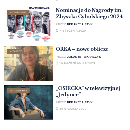
Nominacje do Nagrody im.
WYDARZENIA
Zbyszka Cybulskiego 2024
PRZEZ
REDAKCJA FTVK
7 STYCZNIA 2025
ORKA – nowe oblicze
WYWIADY
PRZEZ
JOLANTA TOKARCZYK
26 PAŹDZIERNIKA 2023
„OSIECKA” w telewizyjnej
AKTUALNOŚCI
„Jedynce”
PRZEZ
REDAKCJA FTVK
30 GRUDNIA 2020