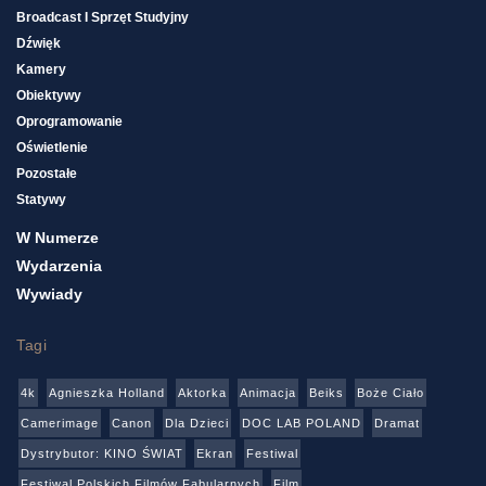
Broadcast I Sprzęt Studyjny
Dźwięk
Kamery
Obiektywy
Oprogramowanie
Oświetlenie
Pozostałe
Statywy
W Numerze
Wydarzenia
Wywiady
Tagi
4k
Agnieszka Holland
Aktorka
Animacja
Beiks
Boże Ciało
Camerimage
Canon
Dla Dzieci
DOC LAB POLAND
Dramat
Dystrybutor: KINO ŚWIAT
Ekran
Festiwal
Festiwal Polskich Filmów Fabularnych
Film