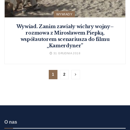
WYWIADY
Wywiad. Zanim zawiały wichry wojny–
rozmowa z Mirosławem Piepką,
współautorem scenariusza do filmu
„Kamerdyner”
31 GRUDNIA 2018
1
2
O nas