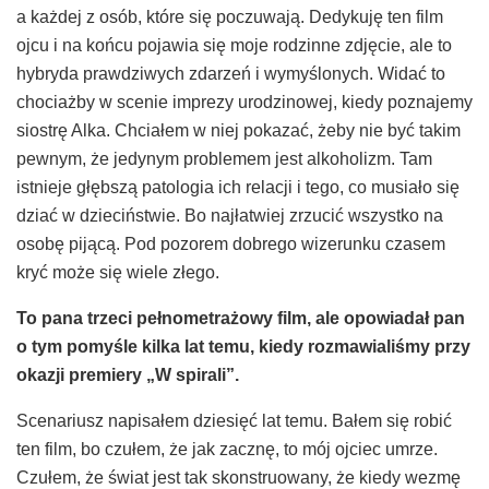
a każdej z osób, które się poczuwają. Dedykuję ten film
ojcu i na końcu pojawia się moje rodzinne zdjęcie, ale to
hybryda prawdziwych zdarzeń i wymyślonych. Widać to
chociażby w scenie imprezy urodzinowej, kiedy poznajemy
siostrę Alka. Chciałem w niej pokazać, żeby nie być takim
pewnym, że jedynym problemem jest alkoholizm. Tam
istnieje głębszą patologia ich relacji i tego, co musiało się
dziać w dzieciństwie. Bo najłatwiej zrzucić wszystko na
osobę pijącą. Pod pozorem dobrego wizerunku czasem
kryć może się wiele złego.
To pana
trzeci pe
ł
nometra
ż
owy film, ale opowiada
ł
pan
o tym pomy
ś
le kilka lat temu, kiedy rozmawiali
ś
my przy
okazji premiery
„
W spirali
”
.
Scenariusz napisałem dziesięć lat temu. Bałem się robić
ten film, bo czułem, że jak zacznę, to mój ojciec umrze.
Czułem, że świat jest tak skonstruowany, że kiedy wezmę