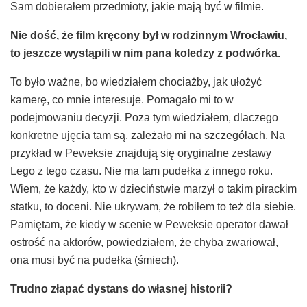
Sam dobierałem przedmioty, jakie mają być w filmie.
Nie do
ść
,
ż
e film kr
ę
cony by
ł
w rodzinnym Wroc
ł
awiu,
to jeszcze wyst
ą
pili w nim pana koledzy z podw
ó
rka.
To było ważne, bo wiedziałem chociażby, jak ułożyć
kamerę, co mnie interesuje. Pomagało mi to w
podejmowaniu decyzji. Poza tym wiedziałem, dlaczego
konkretne ujęcia tam są, zależało mi na szczegółach. Na
przykład w Peweksie znajdują się oryginalne zestawy
Lego z tego czasu. Nie ma tam pudełka z innego roku.
Wiem, że każdy, kto w dzieciństwie marzył o takim pirackim
statku, to doceni. Nie ukrywam, że robiłem to też dla siebie.
Pamiętam, że kiedy w scenie w Peweksie operator dawał
ostrość na aktorów, powiedziałem, że chyba zwariował,
ona musi być na pudełka (śmiech).
Trudno z
ł
apa
ć
dystans do w
ł
asnej historii?