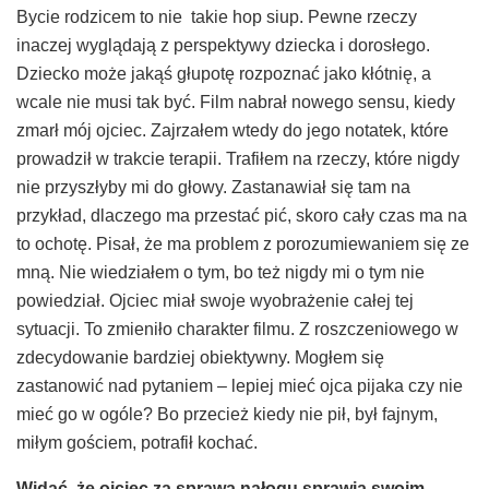
Bycie rodzicem to nie takie hop siup. Pewne rzeczy
inaczej wyglądają z perspektywy dziecka i dorosłego.
Dziecko może jakąś głupotę rozpoznać jako kłótnię, a
wcale nie musi tak być. Film nabrał nowego sensu, kiedy
zmarł mój ojciec. Zajrzałem wtedy do jego notatek, które
prowadził w trakcie terapii. Trafiłem na rzeczy, które nigdy
nie przyszłyby mi do głowy. Zastanawiał się tam na
przykład, dlaczego ma przestać pić, skoro cały czas ma na
to ochotę. Pisał, że ma problem z porozumiewaniem się ze
mną. Nie wiedziałem o tym, bo też nigdy mi o tym nie
powiedział. Ojciec miał swoje wyobrażenie całej tej
sytuacji. To zmieniło charakter filmu. Z roszczeniowego w
zdecydowanie bardziej obiektywny. Mogłem się
zastanowić nad pytaniem – lepiej mieć ojca pijaka czy nie
mieć go w ogóle? Bo przecież kiedy nie pił, był fajnym,
miłym gościem, potrafił kochać.
Wida
ć
,
ż
e ojciec za spraw
ą
na
ł
ogu sprawia swoim