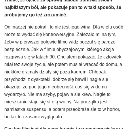
najbli
ż
szym b
ó
l, ale pokazuje pan to w taki spos
ó
b,
ż
e
pr
ó
bujemy go te
ż
zrozumie
ć
.
On inaczej nie potrafi, to nie jest jego wina. Dla wielu osób
może to wydać się kontrowersyjne. Zależało mi na tym,
żeby w pierwszej połowie filmu widz poczuł się bardzo
bezpiecznie. Jak w filmie obyczajowym, którego akcja
rozgrywa się w latach 90. Chciałem pokazać, że człowiek
miał też swoje życie, ale potem musiał wracać do domu, a
niektóre dramaty działy się poza kadrem. Chłopak
przychodzi z dyskoteki, dobrze się bawił i nagle się
okazuje, że pod jego nieobecność coś się w domu
wydarzyło. Nie ma szyby, pojawia się krew. Nagle to
mieszkanie staje się strefą wojny. Na początku jest
namiastka suspensu, a potem przeobraża się to w horror,
bo tak to czasami wyglądało.
Czy ten film jest dla pana terapi
ą
i zrzuceniem ci
ęż
aru z