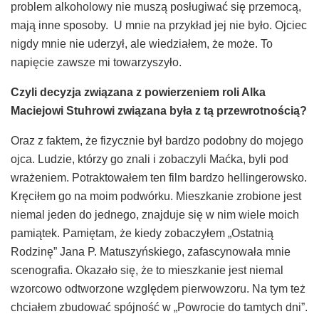
problem alkoholowy nie muszą posługiwać się przemocą,
mają inne sposoby. U mnie na przykład jej nie było. Ojciec
nigdy mnie nie uderzył, ale wiedziałem, że może. To
napięcie zawsze mi towarzyszyło.
Czyli decyzja zwi
ą
zana z powierzeniem roli Alka
Maciejowi Stuhrowi zwi
ą
zana by
ł
a z t
ą
przewrotno
ś
ci
ą
?
Oraz z faktem, że fizycznie był bardzo podobny do mojego
ojca. Ludzie, którzy go znali i zobaczyli Maćka, byli pod
wrażeniem. Potraktowałem ten film bardzo hellingerowsko.
Kręciłem go na moim podwórku. Mieszkanie zrobione jest
niemal jeden do jednego, znajduje się w nim wiele moich
pamiątek. Pamiętam, że kiedy zobaczyłem „Ostatnią
Rodzinę” Jana P. Matuszyńskiego, zafascynowała mnie
scenografia. Okazało się, że to mieszkanie jest niemal
wzorcowo odtworzone względem pierwowzoru. Na tym też
chciałem zbudować spójność w „Powrocie do tamtych dni”.