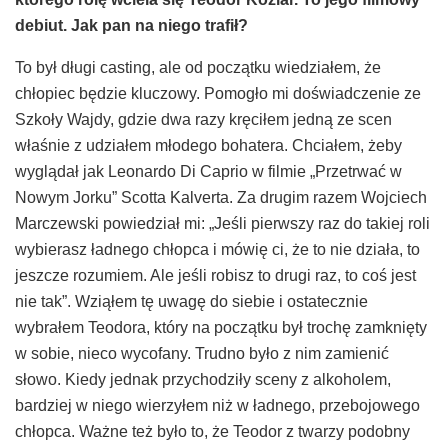
debiut. Jak pan na niego trafi
ł
?
To był długi casting, ale od początku wiedziałem, że
chłopiec będzie kluczowy. Pomogło mi doświadczenie ze
Szkoły Wajdy, gdzie dwa razy kręciłem jedną ze scen
właśnie z udziałem młodego bohatera. Chciałem, żeby
wyglądał jak Leonardo Di Caprio w filmie „Przetrwać w
Nowym Jorku” Scotta Kalverta. Za drugim razem Wojciech
Marczewski powiedział mi: „Jeśli pierwszy raz do takiej roli
wybierasz ładnego chłopca i mówię ci, że to nie działa, to
jeszcze rozumiem. Ale jeśli robisz to drugi raz, to coś jest
nie tak”. Wziąłem tę uwagę do siebie i ostatecznie
wybrałem Teodora, który na początku był trochę zamknięty
w sobie, nieco wycofany. Trudno było z nim zamienić
słowo. Kiedy jednak przychodziły sceny z alkoholem,
bardziej w niego wierzyłem niż w ładnego, przebojowego
chłopca. Ważne też było to, że Teodor z twarzy podobny