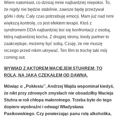
Wiem natomiast, co dzisiaj mnie najbardziej niepokoi. To,
że nigdy nie będzie stabilnie, zawsze będę przeżywał
górki i doły. Cały czas potrzebuję emocji. Mam już nad nimi
większą kontrolę, co jest efektem terapii. Ktoś z
syndromem DDA najbardziej boi się konfrontacji z osobą,
którą najbardziej kocha. Z drugiej strony, kiedy partner to
zaakceptuje, możemy być sobą. Czuję, że nie muszę
niczego przed nikim ukrywać. Ten film to trochę taki mój
coming out.
WYWIAD Z AKTOREM
MACIEJEM STUHREM: TO
ROLA, NA JAKĄ CZEKAŁEM OD DAWNA.
M
ó
wiąc o „Pokłosiu”, Andrzej Wajda wspominał kiedyś,
że nikt przy zdrowych zmysłach nie obsadziłby Macieja
Stuhra w roli chłopa małorolnego. Trzeba było do tego
dopiero wyobraźni i odwagi Władysława
Pasikowskiego. Czy powierzając panu rolę alkoholika,