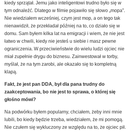
kiedy sprzątał. Jemu jako inteligentowi trudno było się w
tym odnaleźć. Dlatego w filmie pojawiło się słowo „mopa”.
Nie wiedziałem wcześniej, czym jest mop, a on tego tak
nienawidził, że przekładał później na to, co działo się w
domu. Sam byłem kilka lat na emigracji i wiem, że nie jest
łatwo w chwili, kiedy nie jesteś u siebie i masz pewne
ograniczenia. W przeciwieństwie do wielu ludzi ojciec nie
miał zupełnie drygu do biznesu. Zainwestował w torby,
myślał, że na tym zarobi, ale okazało się to kompletną
klapą.
Fakt,
ż
e jest pan
DDA, by
ł
dla pana trudny do
zaakceptowania, bo nie jest to sprawa, o kt
ó
rej si
ę
g
ł
o
ś
no m
ó
wi?
Na podwórku byłem popularny, chciałem, żeby inni mnie
lubili, bo kiedy będzie trzeba, wiedziałem, że mi pomogą.
Nie czułem się wykluczony ze względu na to, że ojciec pił.