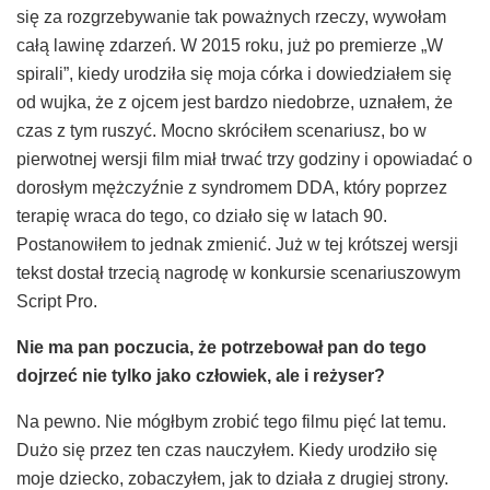
się za rozgrzebywanie tak poważnych rzeczy, wywołam
całą lawinę zdarzeń. W 2015 roku, już po premierze „W
spirali”, kiedy urodziła się moja córka i dowiedziałem się
od wujka, że z ojcem jest bardzo niedobrze, uznałem, że
czas z tym ruszyć. Mocno skróciłem scenariusz, bo w
pierwotnej wersji film miał trwać trzy godziny i opowiadać o
dorosłym mężczyźnie z syndromem DDA, który poprzez
terapię wraca do tego, co działo się w latach 90.
Postanowiłem to jednak zmienić. Już w tej krótszej wersji
tekst dostał trzecią nagrodę w konkursie scenariuszowym
Script Pro.
Nie ma pan poczucia,
ż
e potrzebowa
ł pan
do tego
dojrze
ć
nie tylko jako cz
ł
owiek, ale i re
ż
yser?
Na pewno. Nie mógłbym zrobić tego filmu pięć lat temu.
Dużo się przez ten czas nauczyłem. Kiedy urodziło się
moje dziecko, zobaczyłem, jak to działa z drugiej strony.