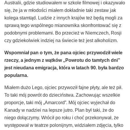
Australii, gdzie studiowałem w szkole filmowej i okazywało
się, że ja w młodości miałem dokładnie taki zestaw jak
kolega stamtąd. Ludzie z innych krajów też będą mogli za
sprawą tego wspólnego mianownika skonfrontować się z
podobnymi problemami. Bo przecież w Niemczech, Rosji
czy gdziekolwiek indziej na świecie też jest alkoholizm.
Wspomnia
ł pan
o tym,
ż
e pana
ojciec przywodzi
ł
wiele
rzeczy, a jednym z w
ą
tk
ó
w
„
Powrotu do tamtych dni
”
jest nieudana emigracja, kt
ó
ra w latach 90. by
ł
a bardzo
popularna.
Miałem dużo Lego, ojciec przywoził fajne płyty, ale też pił.
To taki mój powrót do dzieciństwa. Zachowując wszelkie
proporcje, taki mój „Amarcord”. Mój ojciec wyjechał do
Kanady w nadziei na lepsze jutro. Plan był taki, że do
niego dołączymy. Wrócił po roku i choć przekonywał, że
występował w teatrze polonijnym, widziałem zdjęcia, tylko