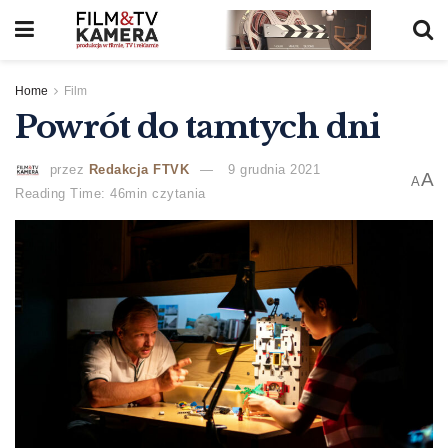
Home
Film
Powrót do tamtych dni
przez
Redakcja FTVK
9 grudnia 2021
A
A
Reading Time: 46min czytania