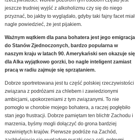
jeszcze trudniej wyjść z alkoholizmu czy się do niego
przyznać, bo jakby to wyglądało, gdyby taki fajny facet miał
nagle powiedzieć, że jest pijakiem.
Wa
żnym wątkiem dla pana bohatera jest jego emigracja
do Stan
ó
w Zjednoczonych, bardzo popularna w
naszym kraju w latach 90. Amerykański sen okazuje się
dla Alka wyjątkowo gorzki, bo nagle inteligent zamiast
pracą w radiu zajmuje się sprzątaniem.
Dobrze sportretowana jest tu część polskiej rzeczywistości
związana z podróżami za chlebem i zawiedzionymi
ambicjami, upokorzeniami z tym związanymi. To nie
pomogło w chorobie mojego bohatera, a raczej pogłębiło
stan jego frustracji. Dobrze pamiętam ten blichtr Zachodu i
marzenia, byśmy mogli dołączyć do grona bardziej
rozwiniętych krajów. Pierwsze podróże na Zachód,
zachłyśnięcie się wyglądem puszki coca-coli, pełnymi