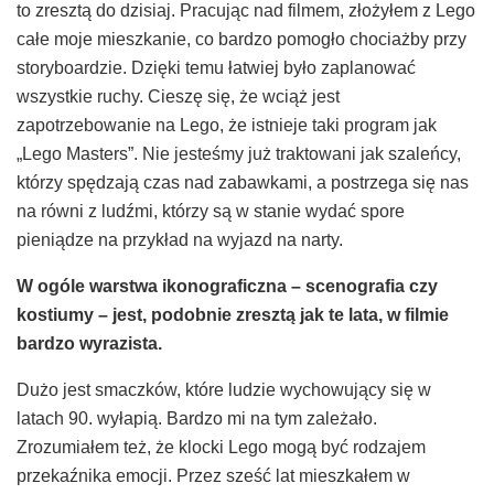
to zresztą do dzisiaj. Pracując nad filmem, złożyłem z Lego
całe moje mieszkanie, co bardzo pomogło chociażby przy
storyboardzie. Dzięki temu łatwiej było zaplanować
wszystkie ruchy. Cieszę się, że wciąż jest
zapotrzebowanie na Lego, że istnieje taki program jak
„Lego Masters”. Nie jesteśmy już traktowani jak szaleńcy,
którzy spędzają czas nad zabawkami, a postrzega się nas
na równi z ludźmi, którzy są w stanie wydać spore
pieniądze na przykład na wyjazd na narty.
W og
ó
le warstwa ikonograficzna
–
scenografia czy
kostiumy
–
jest, podobnie zreszt
ą
jak te lata, w filmie
bardzo wyrazista.
Dużo jest smaczków, które ludzie wychowujący się w
latach 90. wyłapią. Bardzo mi na tym zależało.
Zrozumiałem też, że klocki Lego mogą być rodzajem
przekaźnika emocji. Przez sześć lat mieszkałem w