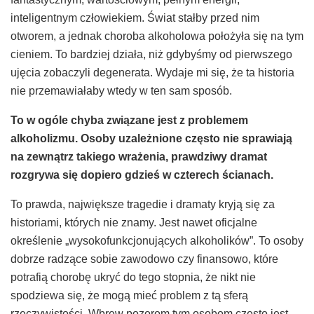
inteligentnym człowiekiem. Świat stałby przed nim
otworem, a jednak choroba alkoholowa położyła się na tym
cieniem. To bardziej działa, niż gdybyśmy od pierwszego
ujęcia zobaczyli degenerata. Wydaje mi się, że ta historia
nie przemawiałaby wtedy w ten sam sposób.
To w og
ó
le chyba związane jest z problemem
alkoholizmu. Osoby uzależnione często nie sprawiają
na zewnątrz takiego wrażenia, prawdziwy dramat
rozgrywa się dopiero gdzieś w czterech ścianach.
To prawda, największe tragedie i dramaty kryją się za
historiami, których nie znamy. Jest nawet oficjalne
określenie „wysokofunkcjonujących alkoholików”. To osoby
dobrze radzące sobie zawodowo czy finansowo, które
potrafią chorobę ukryć do tego stopnia, że nikt nie
spodziewa się, że mogą mieć problem z tą sferą
rzeczywistości. Wbrew pozorom tym osobom często jest