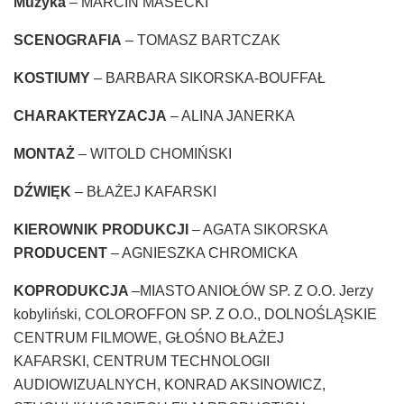
Muzyka
– MARCIN MASECKI
SCENOGRAFIA
– TOMASZ BARTCZAK
KOSTIUMY
– BARBARA SIKORSKA-BOUFFAŁ
CHARAKTERYZACJA
– ALINA JANERKA
MONTAŻ
– WITOLD CHOMIŃSKI
DŹWIĘK
– BŁAŻEJ KAFARSKI
KIEROWNIK PRODUKCJI
– AGATA SIKORSKA
PRODUCENT
– AGNIESZKA CHROMICKA
KOPRODUKCJA
–MIASTO ANIOŁÓW SP. Z O.O. Jerzy
kobyliński, COLOROFFON SP. Z O.O., DOLNOŚLĄSKIE
CENTRUM FILMOWE, GŁOŚNO BŁAŻEJ
KAFARSKI, CENTRUM TECHNOLOGII
AUDIOWIZUALNYCH, KONRAD AKSINOWICZ,