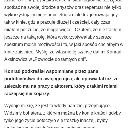
spotkać na swojej drodze artystów oraz repertuar nie tylko
wykorzystujący moje umiejętności, ale też je rozwijający,
tak w kinie, gdzie pracuję dłużej i częściej, cały czas
miałem poczucie, że mogę więcej. Czułem, że nie trafiłem
jeszcze na taką rolę, która wykorzystywałaby szersze
spektrum moich możliwości i to, w jaki sposób chciałbym w
kinie zaistnieć. Myślę, że właśnie tę szansę dał mi Konrad
Aksinowicz w „Powrocie do tamtych dni”.
Konrad podkreślał wspomniane przez pana
podobieństwo do swojego ojca, ale opowiadał też, że
zależało mu na pracy z aktorem, kt
ó
ry z takimi rolami
raczej się nie kojarzy.
Wydaje mi się, że jest to wtedy bardziej przejmujące.
Widzimy bohatera, z którym można by konie kraść i gdyby
tylko jego życie potoczyło się troszkę inaczej, byłby
fantastycznym, wartościowym, pełnym energii,