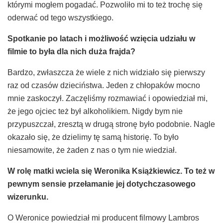
którymi mogłem pogadać. Pozwoliło mi to też trochę się
oderwać od tego wszystkiego.
Spotkanie po latach i mo
ż
liwo
ść
wzi
ę
cia udzia
ł
u w
filmie to by
ł
a dla nich du
ż
a frajda?
Bardzo, zwłaszcza że wiele z nich widziało się pierwszy
raz od czasów dzieciństwa. Jeden z chłopaków mocno
mnie zaskoczył. Zaczęliśmy rozmawiać i opowiedział mi,
że jego ojciec też był alkoholikiem. Nigdy bym nie
przypuszczał, zresztą w drugą stronę było podobnie. Nagle
okazało się, że dzielimy tę samą historię. To było
niesamowite, że żaden z nas o tym nie wiedział.
W rol
ę
matki wciela si
ę
Weronika Ksi
ąż
kiewicz. To te
ż
w
pewnym sensie prze
ł
amanie jej dotychczasowego
wizerunku.
O Weronice powiedział mi producent filmowy Lambros