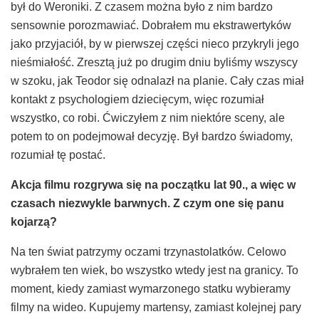
był do Weroniki. Z czasem można było z nim bardzo
sensownie porozmawiać. Dobrałem mu ekstrawertyków
jako przyjaciół, by w pierwszej części nieco przykryli jego
nieśmiałość. Zresztą już po drugim dniu byliśmy wszyscy
w szoku, jak Teodor się odnalazł na planie. Cały czas miał
kontakt z psychologiem dziecięcym, więc rozumiał
wszystko, co robi. Ćwiczyłem z nim niektóre sceny, ale
potem to on podejmował decyzję. Był bardzo świadomy,
rozumiał tę postać.
Akcja filmu rozgrywa si
ę
na pocz
ą
tku lat 90., a wi
ę
c w
czasach niezwykle barwnych. Z czym one si
ę panu
kojarz
ą
?
Na ten świat patrzymy oczami trzynastolatków. Celowo
wybrałem ten wiek, bo wszystko wtedy jest na granicy. To
moment, kiedy zamiast wymarzonego statku wybieramy
filmy na wideo. Kupujemy martensy, zamiast kolejnej pary