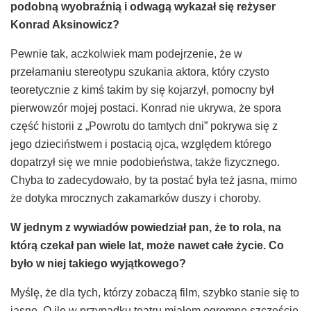
podobną wyobraźnią i odwagą wykazał się reżyser
Konrad Aksinowicz?
Pewnie tak, aczkolwiek mam podejrzenie, że w
przełamaniu stereotypu szukania aktora, który czysto
teoretycznie z kimś takim by się kojarzył, pomocny był
pierwowzór mojej postaci. Konrad nie ukrywa, że spora
część historii z „Powrotu do tamtych dni” pokrywa się z
jego dzieciństwem i postacią ojca, względem którego
dopatrzył się we mnie podobieństwa, także fizycznego.
Chyba to zadecydowało, by ta postać była też jasna, mimo
że dotyka mrocznych zakamarków duszy i choroby.
W jednym z wywiad
ó
w powiedział pan, że to rola, na
kt
ó
rą czekał pan wiele lat, może nawet całe życie. Co
było w niej takiego wyjątkowego?
Myślę, że dla tych, którzy zobaczą film, szybko stanie się to
jasne. O ile w przypadku teatru miałem ogromne szczęście