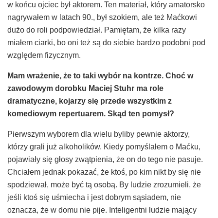
w końcu ojciec był aktorem. Ten materiał, który amatorsko
nagrywałem w latach 90., był szokiem, ale też Maćkowi
dużo do roli podpowiedział. Pamiętam, że kilka razy
miałem ciarki, bo oni też są do siebie bardzo podobni pod
względem fizycznym.
Mam wra
ż
enie,
ż
e to taki wyb
ó
r na kontrze. Cho
ć
w
zawodowym dorobku Maciej Stuhr ma role
dramatyczne, kojarzy si
ę
przede wszystkim z
komediowym repertuarem. Sk
ą
d ten pomys
ł
?
Pierwszym wyborem dla wielu byliby pewnie aktorzy,
którzy grali już alkoholików. Kiedy pomyślałem o Maćku,
pojawiały się głosy zwątpienia, że on do tego nie pasuje.
Chciałem jednak pokazać, że ktoś, po kim nikt by się nie
spodziewał, może być tą osobą. By ludzie zrozumieli, że
jeśli ktoś się uśmiecha i jest dobrym sąsiadem, nie
oznacza, że w domu nie pije. Inteligentni ludzie mający