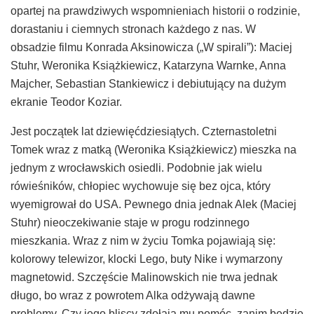
opartej na prawdziwych wspomnieniach historii o rodzinie,
dorastaniu i ciemnych stronach każdego z nas. W
obsadzie filmu Konrada Aksinowicza („W spirali”): Maciej
Stuhr, Weronika Książkiewicz, Katarzyna Warnke, Anna
Majcher, Sebastian Stankiewicz i debiutujący na dużym
ekranie Teodor Koziar.
Jest początek lat dziewięćdziesiątych. Czternastoletni
Tomek wraz z matką (Weronika Książkiewicz) mieszka na
jednym z wrocławskich osiedli. Podobnie jak wielu
rówieśników, chłopiec wychowuje się bez ojca, który
wyemigrował do USA. Pewnego dnia jednak Alek (Maciej
Stuhr) nieoczekiwanie staje w progu rodzinnego
mieszkania. Wraz z nim w życiu Tomka pojawiają się:
kolorowy telewizor, klocki Lego, buty Nike i wymarzony
magnetowid. Szczęście Malinowskich nie trwa jednak
długo, bo wraz z powrotem Alka odżywają dawne
problemy. Czy jego bliscy zdołają mu pomóc, zanim będzie