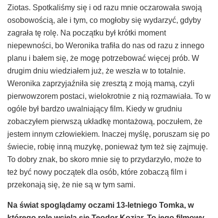
Ziotas. Spotkaliśmy się i od razu mnie oczarowała swoją
osobowością, ale i tym, co mogłoby się wydarzyć, gdyby
zagrała tę rolę. Na początku był krótki moment
niepewności, bo Weronika trafiła do nas od razu z innego
planu i bałem się, że mogę potrzebować więcej prób. W
drugim dniu wiedziałem już, że weszła w to totalnie.
Weronika zaprzyjaźniła się zresztą z moją mamą, czyli
pierwowzorem postaci, wielokrotnie z nią rozmawiała. To w
ogóle był bardzo uwalniający film. Kiedy w grudniu
zobaczyłem pierwszą układkę montażową, poczułem, że
jestem innym człowiekiem. Inaczej myślę, poruszam się po
świecie, robię inną muzykę, ponieważ tym też się zajmuję.
To dobry znak, bo skoro mnie się to przydarzyło, może to
też być nowy początek dla osób, które zobaczą film i
przekonają się, że nie są w tym sami.
Na
ś
wiat spogl
ą
damy oczami 13-letniego Tomka, w
kt
ó
rego rol
ę
wciela si
ę
Teodor Koziar. To jego filmowy