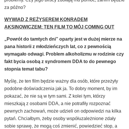
za późno?
WYWIAD Z REŻYSEREM KONRADEM
AKSINOWICZEM
: TEN FILM TO MÓJ COMING OUT
„
Powrót do tamtych dni
”
oparty jest w du
ż
ej mierze na
pana historii z m
ł
odzie
ń
czych lat, co z pewno
ś
ci
ą
wymaga
ł
o odwagi. Problem alkoholizmu w rodzinie czy
fakt bycia osob
ą
z syndromem DDA to do pewnego
stopnia temat tabu?
Myślę, że ten film będzie ważny dla osób, które przeżyły
podobne doświadczenia jak ja. To dobry moment, by im
pokazać, że nie są w tym sami. Z kolei tym, którzy
mieszkają z osobami DDA, a nie potrafiły rozpoznać
pewnych zachowań, może udzieli on odpowiedzi na kilka
pytań. Chciałbym, żeby osoby współuzależnione zdały
sobie sprawę, że mogą coś zmienić, powiedzieć stop, a