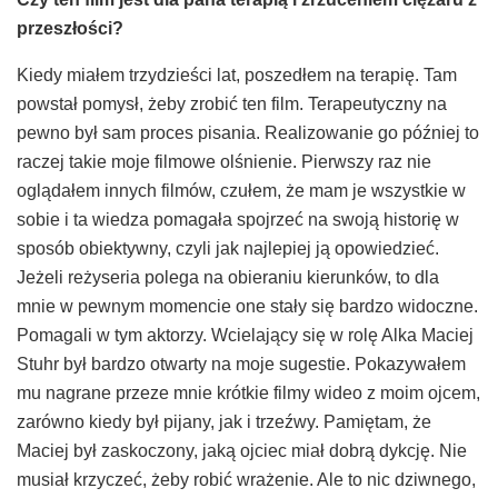
przesz
ł
o
ś
ci?
Kiedy miałem trzydzieści lat, poszedłem na terapię. Tam
powstał pomysł, żeby zrobić ten film. Terapeutyczny na
pewno był sam proces pisania. Realizowanie go później to
raczej takie moje filmowe olśnienie. Pierwszy raz nie
oglądałem innych filmów, czułem, że mam je wszystkie w
sobie i ta wiedza pomagała spojrzeć na swoją historię w
sposób obiektywny, czyli jak najlepiej ją opowiedzieć.
Jeżeli reżyseria polega na obieraniu kierunków, to dla
mnie w pewnym momencie one stały się bardzo widoczne.
Pomagali w tym aktorzy. Wcielający się w rolę Alka Maciej
Stuhr był bardzo otwarty na moje sugestie. Pokazywałem
mu nagrane przeze mnie krótkie filmy wideo z moim ojcem,
zarówno kiedy był pijany, jak i trzeźwy. Pamiętam, że
Maciej był zaskoczony, jaką ojciec miał dobrą dykcję. Nie
musiał krzyczeć, żeby robić wrażenie. Ale to nic dziwnego,