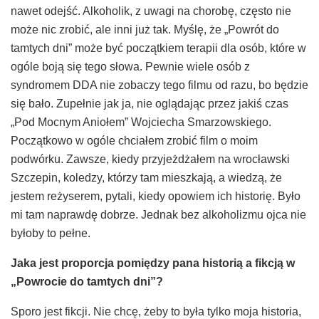
nawet odejść. Alkoholik, z uwagi na chorobę, często nie
może nic zrobić, ale inni już tak. Myślę, że „Powrót do
tamtych dni” może być początkiem terapii dla osób, które w
ogóle boją się tego słowa. Pewnie wiele osób z
syndromem DDA nie zobaczy tego filmu od razu, bo będzie
się bało. Zupełnie jak ja, nie oglądając przez jakiś czas
„Pod Mocnym Aniołem” Wojciecha Smarzowskiego.
Początkowo w ogóle chciałem zrobić film o moim
podwórku. Zawsze, kiedy przyjeżdżałem na wrocławski
Szczepin, koledzy, którzy tam mieszkają, a wiedzą, że
jestem reżyserem, pytali, kiedy opowiem ich historię. Było
mi tam naprawdę dobrze. Jednak bez alkoholizmu ojca nie
byłoby to pełne.
Jaka jest proporcja pomi
ę
dzy pana
historią
a fikcj
ą
w
„
Powrocie do tamtych dni
”
?
Sporo jest fikcji. Nie chcę, żeby to była tylko moja historia,