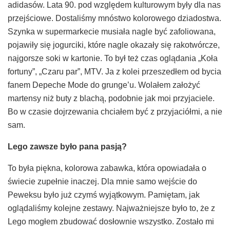
adidasów. Lata 90. pod względem kulturowym były dla nas
przejściowe. Dostaliśmy mnóstwo kolorowego dziadostwa.
Szynka w supermarkecie musiała nagle być zafoliowana,
pojawiły się jogurciki, które nagle okazały się rakotwórcze,
najgorsze soki w kartonie. To był też czas oglądania „Koła
fortuny”, „Czaru par”, MTV. Ja z kolei przeszedłem od bycia
fanem Depeche Mode do grunge’u. Wolałem założyć
martensy niż buty z blachą, podobnie jak moi przyjaciele.
Bo w czasie dojrzewania chciałem być z przyjaciółmi, a nie
sam.
Lego zawsze by
ł
o pana pasj
ą
?
To była piękna, kolorowa zabawka, która opowiadała o
świecie zupełnie inaczej. Dla mnie samo wejście do
Peweksu było już czymś wyjątkowym. Pamiętam, jak
oglądaliśmy kolejne zestawy. Najważniejsze było to, że z
Lego mogłem zbudować dosłownie wszystko. Zostało mi