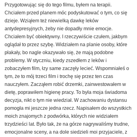
Przygotowując się do tego filmu, byłem na terapii.
Chciałem przed planem móc podyskutować o tym, co się
dzieje. Wziąłem też niewielką dawkę leków
antydepresyjnych, żeby nie dopadły mnie emocje.
Chciałem być obiektywny. I rzeczywiście czułem, jakbym
oglądał to przez szybę. Widziałem na planie osoby, które
płakały, bo nagle okazywało się, że mają podobne
problemy. W styczniu, kiedy zszedłem z leków i
zobaczyłem film, łzy same zaczęły lecieć. Wspomniałeś o
tym, że to mój trzeci film i trochę się przez ten czas
nauczyłem. Zacząłem robić drzemki, zainwestowałem w
dietę, poprawiłem higienę pracy. To była moja świadoma
decyzja, nikt o tym nie wiedział. W zachowaniu dystansu
pomogła mi jeszcze jedna rzecz. Napisałem do wszystkich
moich znajomych z podwórka, których nie widziałem
trzydzieści lat. Było tak, że na górze nagrywaliśmy trudne,
emocjonalne sceny, a na dole siedzieli moi przyjaciele, z