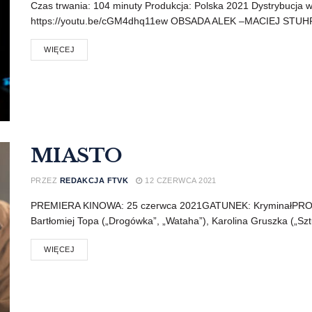
Czas trwania: 104 minuty Produkcja: Polska 2021 Dystrybucja w 
https://youtu.be/cGM4dhq11ew OBSADA ALEK –MACIEJ STUHR 
WIĘCEJ
MIASTO
PRZEZ
REDAKCJA FTVK
12 CZERWCA 2021
PREMIERA KINOWA: 25 czerwca 2021GATUNEK: KryminałPRO
Bartłomiej Topa („Drogówka”, „Wataha”), Karolina Gruszka („Sztu
WIĘCEJ