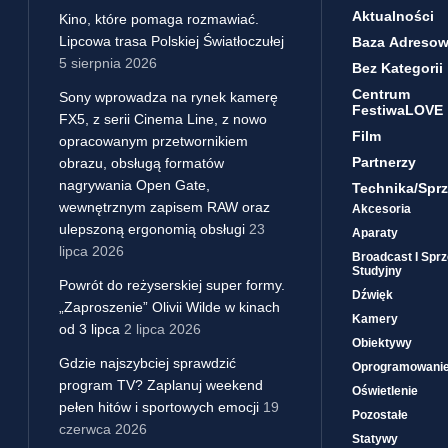
Aktualności
Kino, które pomaga rozmawiać.
Lipcowa trasa Polskiej Światłoczułej
Baza Adreso
5 sierpnia 2026
Bez Kategorii
Centrum
Sony wprowadza na rynek kamerę
FestiwaLOVE
FX5, z serii Cinema Line, z nowo
Film
opracowanym przetwornikiem
Partnerzy
obrazu, obsługą formatów
nagrywania Open Gate,
Technika/sprz
wewnętrznym zapisem RAW oraz
Akcesoria
ulepszoną ergonomią obsługi
23
Aparaty
lipca 2026
Broadcast I Sprz
Studyjny
Powrót do reżyserskiej super formy.
Dźwięk
„Zaproszenie” Olivii Wilde w kinach
Kamery
od 3 lipca
2 lipca 2026
Obiektywy
Gdzie najszybciej sprawdzić
Oprogramowani
program TV? Zaplanuj weekend
Oświetlenie
pełen hitów i sportowych emocji
19
Pozostałe
czerwca 2026
Statywy