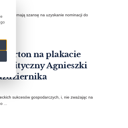
ych, które mają szansę na uzyskanie nominacji do
ie
ego
 Norton na plakacie
 polityczny Agnieszki
aździernika
wieckich sukcesów gospodarczych, i, nie zważając na
 ...