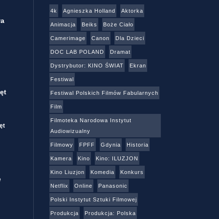
4k
Agnieszka Holland
Aktorka
wa
Animacja
Beiks
Boże Ciało
Camerimage
Canon
Dla Dzieci
DOC LAB POLAND
Dramat
Dystrybutor: KINO ŚWIAT
Ekran
Festiwal
ęt
Festiwal Polskich Filmów Fabularnych
Film
Filmoteka Narodowa Instytut
ęt
Audiowizualny
Filmowy
FPFF
Gdynia
Historia
Kamera
Kino
Kino: ILUZJON
Kino Liuzjon
Komedia
Konkurs
e
Netflix
Online
Panasonic
Polski Instytut Sztuki Filmowej
Produkcja
Produkcja: Polska