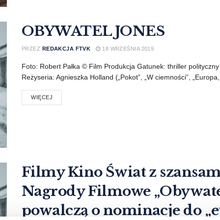
OBYWATEL JONES
PRZEZ
REDAKCJA FTVK
18 WRZEŚNIA 2019
Foto: Robert Pałka © Film Produkcja Gatunek: thriller polityczn
Reżyseria: Agnieszka Holland („Pokot”, „W ciemności”, „Europa, 
WIĘCEJ
Filmy Kino Świat z szansam
Nagrody Filmowe „Obywatel 
powalczą o nominacje do „