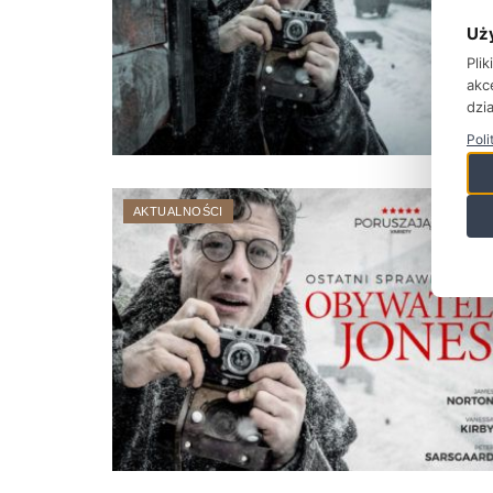
Uż
Pli
akc
dzia
Poli
AKTUALNOŚCI