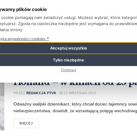
PRZEZ
REDAKCJA FTVK
18 WRZEŚNIA 2019
ywamy plików cookie
Europejska Akademia Filmowa ogłosiła listę 46 filmów fabularn
ki cookie pomagają nam świadczyć usługi. Możesz wybrać, które kategor
prestiżowych Europejskich Nagród Filmowych. Wśród ...
eptujesz. Zgoda na ciasteczka niezbędne jest wymagana do prawidłow
łania strony.
WIĘCEJ
tyka prywatności i cookies ↗
Akceptuj wszystkie
Ostatni sprawiedliwy James
Tylko niezbędne
„Obywatela Jonesa” Thriller
Dostosuj
Holland – w kinach od 25 p
PRZEZ
REDAKCJA FTVK
15 WRZEŚNIA 2019
Odważny walijski dziennikarz, który chciał dociec tajemnicy so
niebezpieczeństwa, dowiódł, że wzrastającą potęgę wschodniego
WIĘCEJ