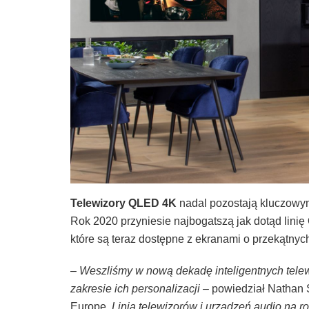
Telewizory QLED 4K
nadal pozostają kluczowym
Rok 2020 przyniesie najbogatszą jak dotąd li
które są teraz dostępne z ekranami o przekątnych
– Weszliśmy w nową dekadę inteligentnych telewi
zakresie ich personalizacji –
powiedział Nathan 
Europe.
Linia telewizorów i urządzeń audio na ro