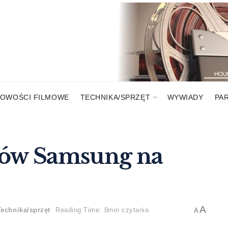
OWOŚCI FILMOWE
TECHNIKA/SPRZĘT
WYWIADY
PA
rów Samsung na
A
Technika/sprzęt
Reading Time: 8min czytania
A