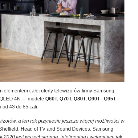
 elementem całej oferty telewizorów firmy Samsung.
nię QLED 4K — modele
Q60T, Q70T, Q80T, Q90T
i
Q95T
–
 od 43 do 85 cali.
zorów, a ten rok przyniesie jeszcze więcej możliwości w
Sheffield, Head of TV and Sound Devices, Samsung
k 2020 jest wszechstronna, inteligentna i wciągająca jak