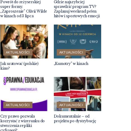
Powrót do reżyserskiej
Gdzie najszybciej
super formy.
sprawdzić program TV?
„Zaproszenie” Olivii Wilde
Zaplanuj weekend pełen
w kinach od 3 lipca
hitów i sportowych emocji
AKTUALNOŚCI
AKTUALNOŚCI
Jak uratować (polskie)
„Kumotry” w kinach
kino?
AKTUALNOŚCI
AKTUALNOŚCI
Czy prawo pozwala
Dokumentalnie – od
korzystać z wizerunku do
projektu po dystrybucję
stworzenia repliki
cyfrowej?