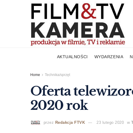
AKTUALNOŚCI
WYDARZENIA
N
Home
Technika/sprzęt
Oferta telewizo
2020 rok
przez
Redakcja FTVK
23 lutego 2020
w