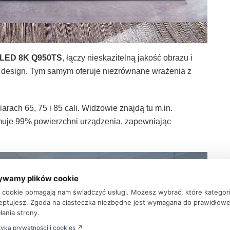
LED 8K Q950TS
, łączy nieskazitelną jakość obrazu i
y design. Tym samym oferuje niezrównane wrażenia z
rach 65, 75 i 85 cali. Widzowie znajdą tu m.in.
zajmuje 99% powierzchni urządzenia, zapewniając
ywamy plików cookie
ki cookie pomagają nam świadczyć usługi. Możesz wybrać, które kategor
eptujesz. Zgoda na ciasteczka niezbędne jest wymagana do prawidłow
łania strony.
tyka prywatności i cookies ↗