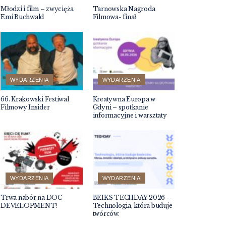
Młodzi i film – zwycięża
Tarnowska Nagroda
Emi Buchwald
Filmowa- finał
WYDARZENIA
WYDARZENIA
66. Krakowski Festiwal
Kreatywna Europa w
Filmowy Insider
Gdyni – spotkanie
informacyjne i warsztaty
WYDARZENIA
WYDARZENIA
Trwa nabór na DOC
BEIKS TECHDAY 2026 –
DEVELOPMENT!
Technologia, która buduje
twórców.