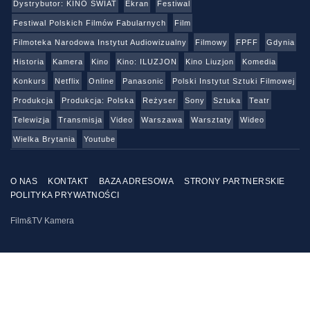
Dystrybutor: KINO ŚWIAT
Ekran
Festiwal
Festiwal Polskich Filmów Fabularnych
Film
Filmoteka Narodowa Instytut Audiowizualny
Filmowy
FPFF
Gdynia
Historia
Kamera
Kino
Kino: ILUZJON
Kino Liuzjon
Komedia
Konkurs
Netflix
Online
Panasonic
Polski Instytut Sztuki Filmowej
Produkcja
Produkcja: Polska
Reżyser
Sony
Sztuka
Teatr
Telewizja
Transmisja
Video
Warszawa
Warsztaty
Wideo
Wielka Brytania
Youtube
O NAS
KONTAKT
BAZA ADRESOWA
STRONY PARTNERSKIE
POLITYKA PRYWATNOŚCI
Film&TV Kamera