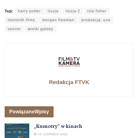
Tagi:
harry potter
iluzja
iluzja 2
isla fisher
monolith films
morgan freeman
produkcja: usa
venom
wielki gatsby
Redakcja FTVK
Powiązane
Wpisy
„Kumotry” w kinach
10 CZERWCA 2026