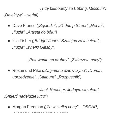
„Trzy billboardy za Ebbing, Missouri”,
„Detektyw” – serial)
Dave Franco
(„Sąsiedzi”, „21 Jump Street”, „Nerve”,
„Iluzja”, „Artysta do bólu”)
Isla Fisher
(„Bridget Jones: Szalejąc za facetem”,
„Iluzja”, „Wielki Gatsby”,
„Polowanie na druhny”, „Zwierzęta nocy”)
Rosamund Pike
(„Zaginiona dziewczyna”, „Duma i
uprzedzenie”, „Saltburn”, „Rozpustnik”,
„Jack Reacher: Jednym strzałem”,
„Śmierć nadejdzie jutro”)
Morgan Freeman
(„Za wszelką cenę” – OSCAR,