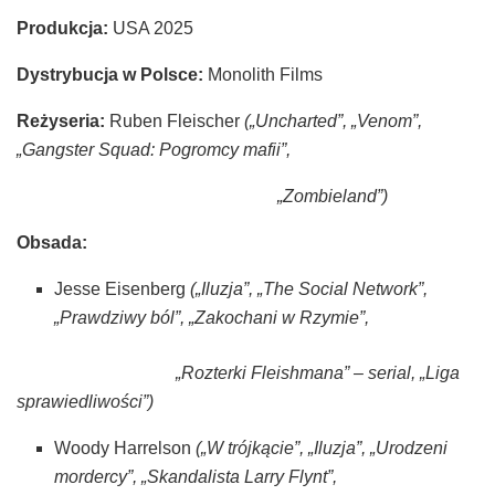
Produkcja:
USA 2025
Dystrybucja w Polsce:
Monolith Films
Reżyseria:
Ruben Fleischer
(„Uncharted”, „Venom”,
„Gangster Squad: Pogromcy mafii”,
„Zombieland”)
Obsada:
Jesse Eisenberg
(„Iluzja”, „The Social Network”,
„Prawdziwy ból”, „Zakochani w Rzymie”,
„Rozterki Fleishmana” – serial, „Liga
sprawiedliwości”)
Woody Harrelson
(„W trójkącie”, „Iluzja”, „Urodzeni
mordercy”, „Skandalista Larry Flynt”,