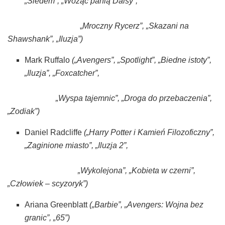
„Siedem”, „Wożąc panią Daisy”,
„
Mroczny Rycerz”, „Skazani na
Shawshank”, „Iluzja”)
Mark Ruffalo
(„Avengers”, „Spotlight”, „Biedne istoty”,
„Iluzja”, „Foxcatcher”,
„Wyspa tajemnic”, „Droga do przebaczenia”,
„Zodiak”)
Daniel Radcliffe
(„Harry Potter i Kamień Filozoficzny”,
„Zaginione miasto”, „Iluzja 2”,
„Wykolejona”, „Kobieta w czerni”,
„Człowiek – scyzoryk”)
Ariana Greenblatt
(„Barbie”, „Avengers: Wojna bez
granic”, „65”)