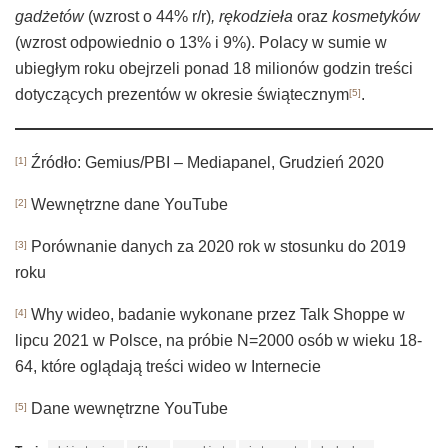
gadżetów
(wzrost o 44% r/r)
, rękodzieła
oraz
kosmetyków
(wzrost odpowiednio o 13% i 9%). Polacy w sumie w
ubiegłym roku obejrzeli ponad 18 milionów godzin treści
dotyczących prezentów w okresie świątecznym
.
[5]
Źródło: Gemius/PBI – Mediapanel, Grudzień 2020
[1]
Wewnętrzne dane YouTube
[2]
Porównanie danych za 2020 rok w stosunku do 2019
[3]
roku
Why wideo, badanie wykonane przez Talk Shoppe w
[4]
lipcu 2021 w Polsce, na próbie N=2000 osób w wieku 18-
64, które oglądają treści wideo w Internecie
Dane wewnętrzne YouTube
[5]