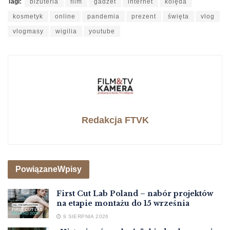
Tagi:
biżuteria
film
gadżet
internet
kolęda
kosmetyk
online
pandemia
prezent
święta
vlog
vlogmasy
wigilia
youtube
Redakcja FTVK
Powiązane
Wpisy
First Cut Lab Poland – nabór projektów
na etapie montażu do 15 września
9 SIERPNIA 2026