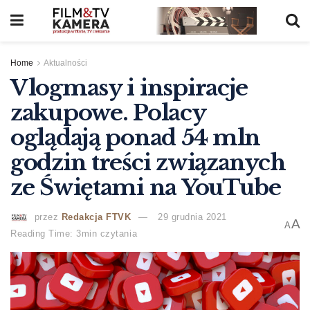
Home
Aktualności
Vlogmasy i inspiracje
zakupowe. Polacy
oglądają ponad 54 mln
godzin treści związanych
ze Świętami na YouTube
przez
Redakcja FTVK
29 grudnia 2021
A
A
Reading Time: 3min czytania