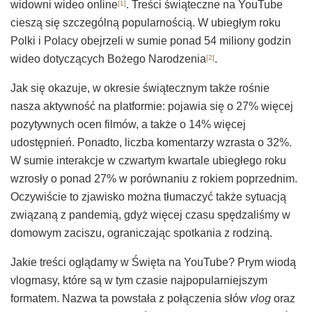
widowni wideo online
. Treści świąteczne na YouTube
[1]
cieszą się szczególną popularnością. W ubiegłym roku
Polki i Polacy obejrzeli w sumie ponad 54 miliony godzin
wideo dotyczących Bożego Narodzenia
.
[2]
Jak się okazuje, w okresie świątecznym także rośnie
nasza aktywność na platformie: pojawia się o 27% więcej
pozytywnych ocen filmów, a także o 14% więcej
udostępnień. Ponadto, liczba komentarzy wzrasta o 32%.
W sumie interakcje w czwartym kwartale ubiegłego roku
wzrosły o ponad 27% w porównaniu z rokiem poprzednim.
Oczywiście to zjawisko można tłumaczyć także sytuacją
związaną z pandemią, gdyż więcej czasu spędzaliśmy w
domowym zaciszu, ograniczając spotkania z rodziną.
Jakie treści oglądamy w Święta na YouTube? Prym wiodą
vlogmasy, które są w tym czasie najpopularniejszym
formatem. Nazwa ta powstała z połączenia słów
vlog
oraz