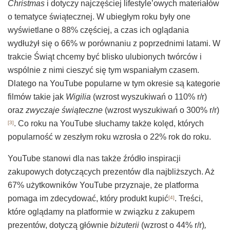
Christmas
i dotyczy najczęściej lifestyle’owych materiałów
o tematyce świątecznej. W ubiegłym roku były one
wyświetlane o 88% częściej, a czas ich oglądania
wydłużył się o 66% w porównaniu z poprzednimi latami. W
trakcie Świąt chcemy być blisko ulubionych twórców i
wspólnie z nimi cieszyć się tym wspaniałym czasem.
Dlatego na YouTube popularne w tym okresie są kategorie
filmów takie jak
Wigilia
(wzrost wyszukiwań o 110% r/r)
oraz
zwyczaje świąteczne
(wzrost wyszukiwań o 300% r/r)
. Co roku na YouTube słuchamy także kolęd, których
[3]
popularność w zeszłym roku wzrosła o 22% rok do roku.
YouTube stanowi dla nas także źródło inspiracji
zakupowych dotyczących prezentów dla najbliższych. Aż
67% użytkowników YouTube przyznaje, że platforma
pomaga im zdecydować, który produkt kupić
. Treści,
[4]
które oglądamy na platformie w związku z zakupem
prezentów, dotyczą głównie
biżuterii
(wzrost o 44% r/r)
,