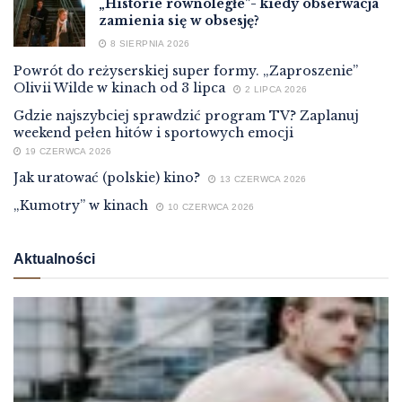
„Historie równoległe”- kiedy obserwacja
zamienia się w obsesję?
8 SIERPNIA 2026
Powrót do reżyserskiej super formy. „Zaproszenie”
Olivii Wilde w kinach od 3 lipca
2 LIPCA 2026
Gdzie najszybciej sprawdzić program TV? Zaplanuj
weekend pełen hitów i sportowych emocji
19 CZERWCA 2026
Jak uratować (polskie) kino?
13 CZERWCA 2026
„Kumotry” w kinach
10 CZERWCA 2026
Aktualności