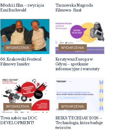
Młodzi i film – zwycięża
Tarnowska Nagroda
Emi Buchwald
Filmowa- finał
WYDARZENIA
WYDARZENIA
66. Krakowski Festiwal
Kreatywna Europa w
Filmowy Insider
Gdyni – spotkanie
informacyjne i warsztaty
WYDARZENIA
WYDARZENIA
Trwa nabór na DOC
BEIKS TECHDAY 2026 –
DEVELOPMENT!
Technologia, która buduje
twórców.