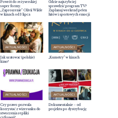
Powrót do reżyserskiej
Gdzie najszybciej
super formy.
sprawdzić program TV?
„Zaproszenie” Olivii Wilde
Zaplanuj weekend pełen
w kinach od 3 lipca
hitów i sportowych emocji
AKTUALNOŚCI
AKTUALNOŚCI
Jak uratować (polskie)
„Kumotry” w kinach
kino?
AKTUALNOŚCI
AKTUALNOŚCI
Czy prawo pozwala
Dokumentalnie – od
korzystać z wizerunku do
projektu po dystrybucję
stworzenia repliki
cyfrowej?