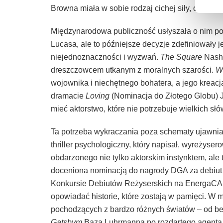
Browna miała w sobie rodzaj cichej siły, o które
Międzynarodowa publiczność usłyszała o nim po
Lucasa, ale to późniejsze decyzje zdefiniowały 
niejednoznaczności i wyzwań.
The Square
Nasha
dreszczowcem utkanym z moralnych szarości.
W
wojownika i niechętnego bohatera, a jego kreacja
dramacie
Loving
(Nominacja do Złotego Globu) J
mieć aktorstwo, które nie potrzebuje wielkich słó
Ta potrzeba wykraczania poza schematy ujawnia 
thriller psychologiczny, który napisał, wyreżyser
obdarzonego nie tylko aktorskim instynktem, ale
doceniona nominacją do nagrody DGA za debiut 
Konkursie Debiutów Reżyserskich na EnergaCAM
opowiadać historie, które zostają w pamięci. W 
pochodzących z bardzo różnych światów – od
Gatsbym
Baza Luhrmanna po rozdartego agenta