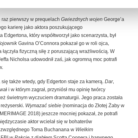
j nie zapomina się wraz z końcem seansu.
 raz pierwszy w prequelach
Gwiezdnych wojen
George’a
jego karierę jako aktora poszukującego
 Edgertona, który współtworzył jako scenarzysta, był
ojownik
Gavina O’Connora pokazał go w roli ojca,
 łączyła fizyczną siłę z poruszającą wrażliwością. W
effa Nicholsa udowodnił zaś, jak ogromną moc potrafi
w.
się także wtedy, gdy Edgerton staje za kamerą.
Dar
,
ował i w którym zagrał, przyniósł mu opinię twórcy
 też świetnym wyczuciem dramaturgii. Jego praca została
reżyserski.
Wymazać siebie
(nominacja do Złotej Żaby w
ERIMAGE 2018) jeszcze mocniej pokazał, że potrafi
międzyczasie aktor wcielał się w bohaterów
 bezwzględnego Toma Buchanana w
Wielkim
 FBI w
Pakcie z diabłem
Scotta Coopera i barwnego