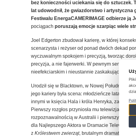
bez konieczności uciekania się do sztuczek. 
lat udowodnił, że gwiazdorstwo i artystyczna 
Festiwalu
EnergaCAMERIMAGE
odbierze ją 
pociągach
poruszają emocje szarpiąc wiele st
Joel Edgerton zbudował karierę, w której konsekwe
scenarzysta i reżyser od ponad dwóch dekad por
wyczuwalnym spokojem i precyzją, tworząc doro
precyzja, a nie fajerwerki. W pewnym sensie je
Uż
nieefekciarskim i nieustannie zaskakującym.
Pli
akc
Urodził się w Blacktown, w Nowej Południowej W
dzia
jego kariery była scena: młodzieńcze lata spędził
Poli
innymi w księcia Hala i króla Henryka, zaś role t
Pierwszy rozgłos przyniosła mu telewizja – seria
rozpoznawalnością w Australii i pierwszymi wy
dla Najlepszego Aktora w Dramacie Telewizyjny
z
Królestwem zwierząt
, brutalnym dramatem kry