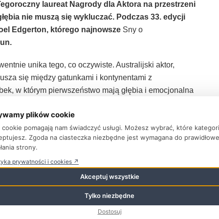
Tegoroczny laureat Nagrody dla Aktora na przestrzeni
głębia nie muszą się wykluczać. Podczas 33. edycji
Joel Edgerton, którego najnowsze
Sny o
run.
ntnie unika tego, co oczywiste. Australijski aktor,
usza się między gatunkami i kontynentami z
bek, w którym pierwszeństwo mają głębia i emocjonalna
st aktorem z prawdziwego zdarzenia – skupionym,
ywamy plików cookie
ki cookie pomagają nam świadczyć usługi. Możesz wybrać, które kategor
eptujesz. Zgoda na ciasteczka niezbędne jest wymagana do prawidłow
alii, z dala od hollywoodzkiego blichtru. Fundamentem
łania strony.
 na graniu Szekspira i klasyki, wcielając się między
tyka prywatności i cookies ↗
e nauczyły go dyscypliny i szacunku dla rzemiosła.
l
W pogoni za szczęściem
zaowocował
Akceptuj wszystkie
różnieniami, w tym pierwszą w karierze Nagrodą AACTA
Tylko niezbędne
m. Prawdziwy przełom nastąpił jednak w 2010 roku wraz
Dostosuj
minalnym Davida Michôda. Jego rola Barry’ego „Baza”