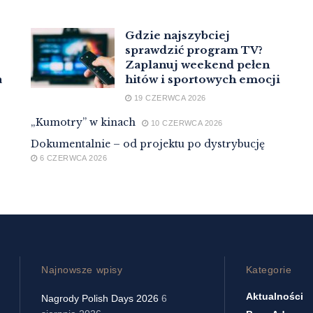
Gdzie najszybciej
sprawdzić program TV?
Zaplanuj weekend pełen
a
hitów i sportowych emocji
19 CZERWCA 2026
„Kumotry” w kinach
10 CZERWCA 2026
Dokumentalnie – od projektu po dystrybucję
6 CZERWCA 2026
Najnowsze wpisy
Kategorie
Aktualności
Nagrody Polish Days 2026
6