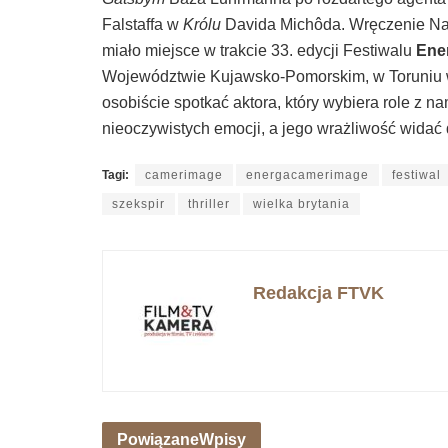
Falstaffa w
Królu
Davida Michôda. Wręczenie Nag
miało miejsce w trakcie 33. edycji Festiwalu
Ene
Województwie Kujawsko-Pomorskim, w Toruniu w 
osobiście spotkać aktora, który wybiera role z na
nieoczywistych emocji, a jego wrażliwość wida
Tagi:
camerimage
energacamerimage
festiwal
szekspir
thriller
wielka brytania
Redakcja FTVK
Powiązane
Wpisy