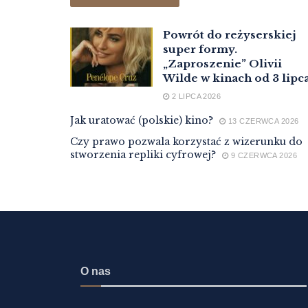
Powrót do reżyserskiej
super formy.
„Zaproszenie” Olivii
Wilde w kinach od 3 lipc
2 LIPCA 2026
Jak uratować (polskie) kino?
13 CZERWCA 2026
Czy prawo pozwala korzystać z wizerunku do
stworzenia repliki cyfrowej?
9 CZERWCA 2026
O nas