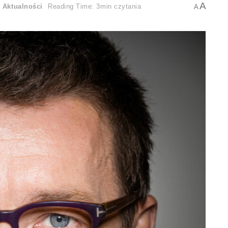
A
w
Aktualności
Reading Time: 3min czytania
A