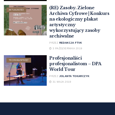
(RE) Zasoby. Zielone
AKTUALNOŚCI
Archiwa Cyfrowe | Konkurs
na ekologiczny plakat
artystyczny
wykorzystujący zasoby
archiwalne
PRZEZ
REDAKCJA FTVK
3 PAŹDZIERNIKA 2019
Profesjonaliści
TECHNIKA/SPRZĘT
profesjonalistom – DPA
World Tour
PRZEZ
JOLANTA TOKARCZYK
31 MAJA 2019