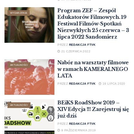
Program ZEF – Zespół
WYDARZENIA
Edukatorów Filmowych. 19
Festiwal Filmów-Spotkań
Niezwykłych 25 czerwca – 3
lipca 2022 Sandomierz
PRZEZ
REDAKCJA FTVK
21 CZERWCA 2022
Nabór na warsztaty filmowe
AKTUALNOŚCI
w ramach KAMERALNEGO
LATA
PRZEZ
REDAKCJA FTVK
16 LIPCA 2020
BEiKS RoadShow 2019 –
AKTUALNOŚCI
XIV Edycja !!! Zarejestruj się
już dziś
PRZEZ
REDAKCJA FTVK
9 PAŹDZIERNIKA 2019