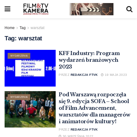
Home
Tag
warsztat
Tag:
warsztat
KFF Industry: Program
WYDARZENIA
wydarzeń branżowych
2023
PRZEZ
REDAKCJA FTVK
19 MAJA 2023
Pod Warszawą rozpoczęła
WYDARZENIA
się 9. edycja SOFA – School
of Film Advancement,
warsztatów dla managerów
i animatorów kultury!
PRZEZ
REDAKCJA FTVK
30 WRZEŚNIA 2022