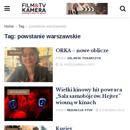
Home
Tag
powstanie warszawskie
Tag:
powstanie warszawskie
ORKA – nowe oblicze
WYWIADY
PRZEZ
JOLANTA TOKARCZYK
26 PAŹDZIERNIKA 2023
Wielki kinowy hit powraca
AKTUALNOŚCI
„Sala samobójców. Hejter”
wiosną w kinach
PRZEZ
REDAKCJA FTVK
8 GRUDNIA 2019
Kurier