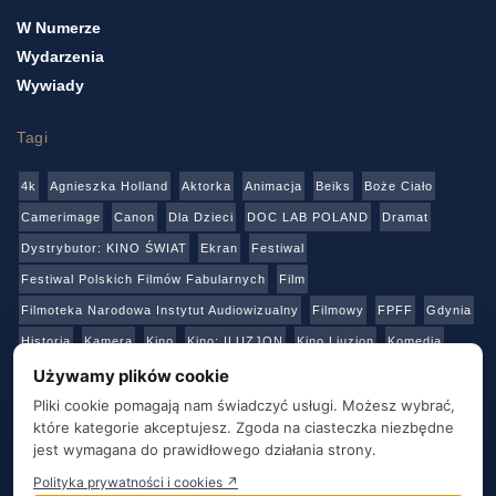
W Numerze
Wydarzenia
Wywiady
Tagi
4k
Agnieszka Holland
Aktorka
Animacja
Beiks
Boże Ciało
Camerimage
Canon
Dla Dzieci
DOC LAB POLAND
Dramat
Dystrybutor: KINO ŚWIAT
Ekran
Festiwal
Festiwal Polskich Filmów Fabularnych
Film
Filmoteka Narodowa Instytut Audiowizualny
Filmowy
FPFF
Gdynia
Historia
Kamera
Kino
Kino: ILUZJON
Kino Liuzjon
Komedia
Konkurs
Netflix
Online
Panasonic
Polski Instytut Sztuki Filmowej
Używamy plików cookie
Produkcja
Produkcja: Polska
Reżyser
Sony
Sztuka
Teatr
Pliki cookie pomagają nam świadczyć usługi. Możesz wybrać,
które kategorie akceptujesz. Zgoda na ciasteczka niezbędne
Telewizja
Transmisja
Video
Warszawa
Warsztaty
Wideo
jest wymagana do prawidłowego działania strony.
Wielka Brytania
Youtube
Polityka prywatności i cookies ↗