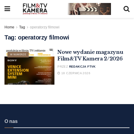
Home
Tag
operatorzy filmowi
Tag:
operatorzy filmowi
Nowe wydanie magazynu
W NUMERZE
Film&TV Kamera 2/2026
PRZEZ
REDAKCJA FTVK
18 CZERWCA 2026
O nas