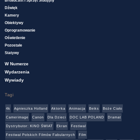
Broadcast I Sprzęt Studyjny
Dźwięk
Kamery
Obiektywy
Oprogramowanie
Oświetlenie
Pozostałe
Statywy
W Numerze
Wydarzenia
Wywiady
Tagi
4k
Agnieszka Holland
Aktorka
Animacja
Beiks
Boże Ciało
Camerimage
Canon
Dla Dzieci
DOC LAB POLAND
Dramat
Dystrybutor: KINO ŚWIAT
Ekran
Festiwal
Festiwal Polskich Filmów Fabularnych
Film