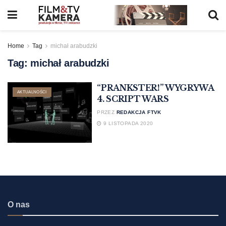
Home
Tag
michał arabudzki
Tag:
michał arabudzki
“PRANKSTER!” WYGRYWA
AKTUALNOŚCI
4. SCRIPT WARS
PRZEZ
REDAKCJA FTVK
9 LISTOPADA 2020
O nas