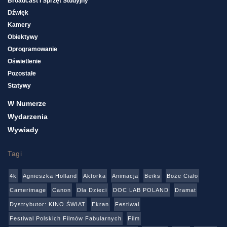
Broadcast I Sprzęt Studyjny
Dźwięk
Kamery
Obiektywy
Oprogramowanie
Oświetlenie
Pozostałe
Statywy
W Numerze
Wydarzenia
Wywiady
Tagi
4k
Agnieszka Holland
Aktorka
Animacja
Beiks
Boże Ciało
Camerimage
Canon
Dla Dzieci
DOC LAB POLAND
Dramat
Dystrybutor: KINO ŚWIAT
Ekran
Festiwal
Festiwal Polskich Filmów Fabularnych
Film