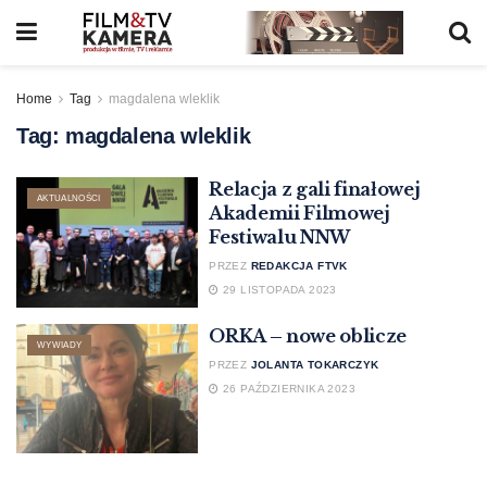
Home
Tag
magdalena wleklik
Tag:
magdalena wleklik
Relacja z gali finałowej
AKTUALNOŚCI
Akademii Filmowej
Festiwalu NNW
PRZEZ
REDAKCJA FTVK
29 LISTOPADA 2023
ORKA – nowe oblicze
WYWIADY
PRZEZ
JOLANTA TOKARCZYK
26 PAŹDZIERNIKA 2023