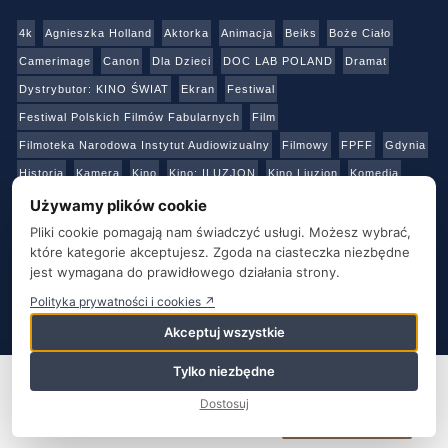
4k
Agnieszka Holland
Aktorka
Animacja
Beiks
Boże Ciało
Camerimage
Canon
Dla Dzieci
DOC LAB POLAND
Dramat
Dystrybutor: KINO ŚWIAT
Ekran
Festiwal
Festiwal Polskich Filmów Fabularnych
Film
Filmoteka Narodowa Instytut Audiowizualny
Filmowy
FPFF
Gdynia
Historia
Kamera
Kino
Kino: ILUZJON
Kino Liuzjon
Komedia
Konkurs
Netflix
Online
Panasonic
Polski Instytut Sztuki Filmowej
Używamy plików cookie
Produkcja
Produkcja: Polska
Reżyser
Sony
Sztuka
Teatr
Pliki cookie pomagają nam świadczyć usługi. Możesz wybrać,
które kategorie akceptujesz. Zgoda na ciasteczka niezbędne
Telewizja
Transmisja
Video
Warszawa
Warsztaty
Wideo
jest wymagana do prawidłowego działania strony.
Wielka Brytania
Youtube
Polityka prywatności i cookies ↗
Akceptuj wszystkie
O NAS
KONTAKT
BAZA ADRESOWA
STRONY PARTNERSKIE
POLITYKA PRYWATNOŚCI
Tylko niezbędne
Ta strona używa plików cookie. Kontynuując korzystanie z tej
strony, wyrażasz zgodę na używanie plików cookie. Odwiedź naszą
Film&TV Kamera
Dostosuj
Politykę prywatności i plików cookie
.
Zgadzam się