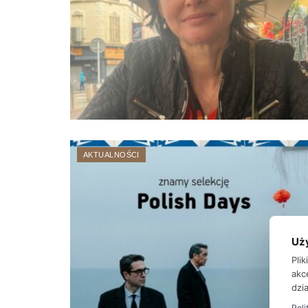
AKTUALNOŚCI
Uż
Pli
akc
dzia
Poli