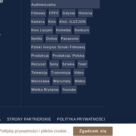
ęt
Audiowizualny
Filmowy
FPFF
Gdynia
Historia
Kamera
Kino
Kino: ILUZJON
Kino Liuzjon
Komedia
Konkurs
e
Netflix
Online
Panasonic
Polski Instytut Sztuki Filmowej
Produkcja
Produkcja: Polska
Reżyser
Sony
Sztuka
Teatr
Telewizja
Transmisja
Video
Warszawa
Warsztaty
Wideo
Wielka Brytania
Youtube
A
STRONY PARTNERSKIE
POLITYKA PRYWATNOŚCI
Politykę prywatności i plików cookie
.
Zgadzam się