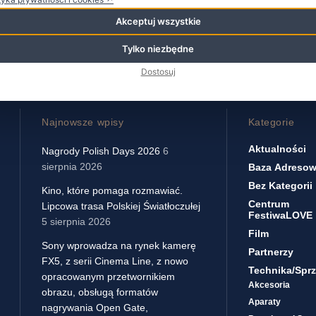
Akceptuj wszystkie
Tylko niezbędne
Dostosuj
Najnowsze wpisy
Kategorie
Aktualności
Nagrody Polish Days 2026
6
sierpnia 2026
Baza Adreso
Bez Kategorii
Kino, które pomaga rozmawiać.
Centrum
Lipcowa trasa Polskiej Światłoczułej
FestiwaLOVE
5 sierpnia 2026
Film
Sony wprowadza na rynek kamerę
Partnerzy
FX5, z serii Cinema Line, z nowo
Technika/sprz
opracowanym przetwornikiem
Akcesoria
obrazu, obsługą formatów
Aparaty
nagrywania Open Gate,