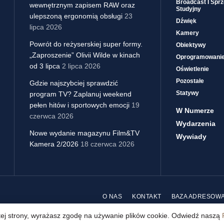
Broadcast I Sprz
wewnętrznym zapisem RAW oraz
Studyjny
ulepszoną ergonomią obsługi
23
Dźwięk
lipca 2026
Kamery
Powrót do reżyserskiej super formy.
Obiektywy
„Zaproszenie” Olivii Wilde w kinach
Oprogramowani
od 3 lipca
2 lipca 2026
Oświetlenie
Pozostałe
Gdzie najszybciej sprawdzić
Statywy
program TV? Zaplanuj weekend
pełen hitów i sportowych emocji
19
W Numerze
czerwca 2026
Wydarzenia
Nowe wydanie magazynu Film&TV
Wywiady
Kamera 2/2026
18 czerwca 2026
O NAS
KONTAKT
BAZA ADRESOW
 tej strony, wyrażasz zgodę na używanie plików cookie. Odwiedź naszą