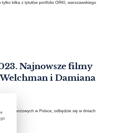
to tylko kilka z tytułów portfolio ORKI, warszawskiego
023. Najnowsze filmy
K Welchman i Damiana
arzeń branżowych w Polsce, odbędzie się w dniach
ie
ego