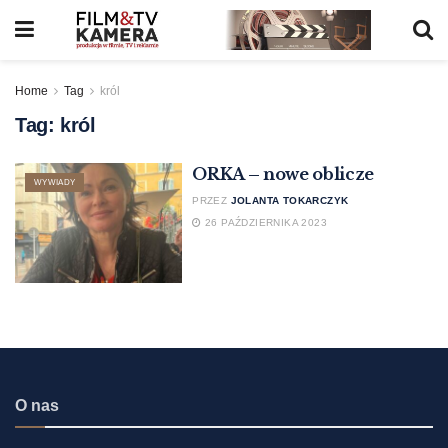
Home
Tag
król
Tag:
król
ORKA – nowe oblicze
WYWIADY
PRZEZ
JOLANTA TOKARCZYK
26 PAŹDZIERNIKA 2023
O nas