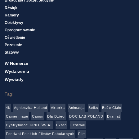
Broadcast I Sprzęt Studyjny
Dźwięk
Kamery
Obiektywy
Oprogramowanie
Oświetlenie
Pozostałe
Statywy
W Numerze
Wydarzenia
Wywiady
Tagi
4k
Agnieszka Holland
Aktorka
Animacja
Beiks
Boże Ciało
Camerimage
Canon
Dla Dzieci
DOC LAB POLAND
Dramat
Dystrybutor: KINO ŚWIAT
Ekran
Festiwal
Festiwal Polskich Filmów Fabularnych
Film