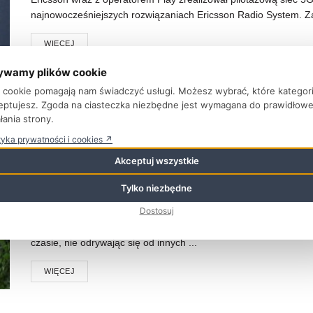
najnowocześniejszych rozwiązaniach Ericsson Radio System. Za
WIĘCEJ
ywamy plików cookie
ki cookie pomagają nam świadczyć usługi. Możesz wybrać, które kategor
eptujesz. Zgoda na ciasteczka niezbędne jest wymagana do prawidłow
Polska jest jednym z najszy
łania strony.
tyka prywatności i cookies ↗
podcastowych. Nagrań audio
Akceptuj wszystkie
internauta (wideo)
Tylko niezbędne
PRZEZ
REDAKCJA FTVK
5 STYCZNIA 2020
Dostosuj
Fenomen podcastów bazuje na pełnej dowolności w dostępie d
czasie, nie odrywając się od innych ...
WIĘCEJ