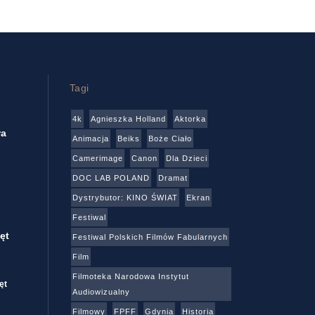
Tagi
4k
Agnieszka Holland
Aktorka
wa
Animacja
Beiks
Boże Ciało
Camerimage
Canon
Dla Dzieci
DOC LAB POLAND
Dramat
Dystrybutor: KINO ŚWIAT
Ekran
Festiwal
ęt
Festiwal Polskich Filmów Fabularnych
Film
Filmoteka Narodowa Instytut
ęt
Audiowizualny
Filmowy
FPFF
Gdynia
Historia