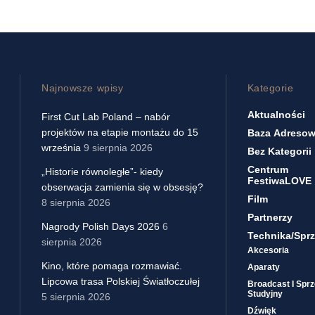
Najnowsze wpisy
Kategorie
Aktualności
First Cut Lab Poland – nabór
projektów na etapie montażu do 15
Baza Adreso
września
9 sierpnia 2026
Bez Kategorii
Centrum
„Historie równoległe”- kiedy
FestiwaLOVE
obserwacja zamienia się w obsesję?
Film
8 sierpnia 2026
Partnerzy
Nagrody Polish Days 2026
6
Technika/sprz
sierpnia 2026
Akcesoria
Kino, które pomaga rozmawiać.
Aparaty
Lipcowa trasa Polskiej Światłoczułej
Broadcast I Sprz
Studyjny
5 sierpnia 2026
Dźwięk