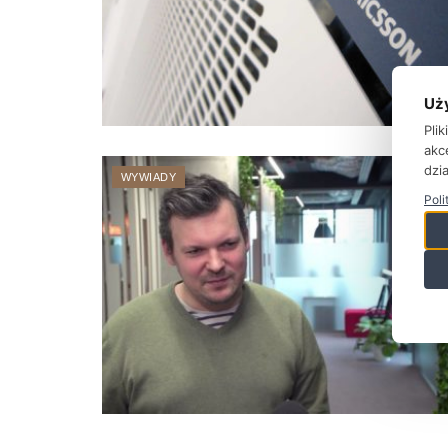
Uż
Pli
akc
dzia
WYWIADY
Poli