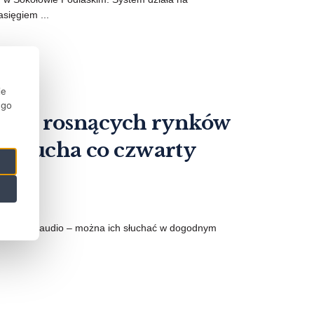
sięgiem ...
ie
ego
bciej rosnących rynków
 słucha co czwarty
o nagrań audio – można ich słuchać w dogodnym