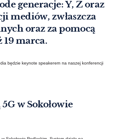
de generacje: Y, Z oraz
cji mediów, zwłaszcza
lnych oraz za pomocą
ż 19 marca.
dia będzie keynote speakerem na naszej konferencji
ą 5G w Sokołowie
G w Sokołowie Podlaskim. System działa na