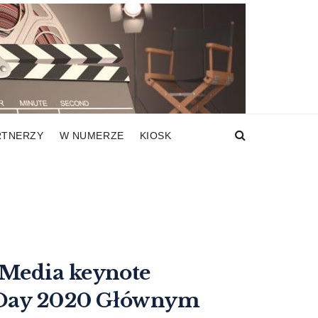
RTNERZY
W NUMERZE
KIOSK
rMedia keynote
 Day 2020 Głównym