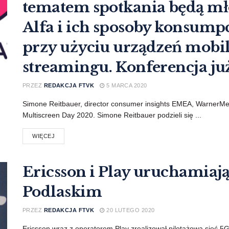
tematem spotkania będą mło
Alfa i ich sposoby konsump
przy użyciu urządzeń mobi
streamingu. Konferencja ju
PRZEZ
REDAKCJA FTVK
5 MARCA 2020
Simone Reitbauer, director consumer insights EMEA, WarnerMe
Multiscreen Day 2020. Simone Reitbauer podzieli się ...
WIĘCEJ
Ericsson i Play uruchamiaj
Podlaskim
PRZEZ
REDAKCJA FTVK
20 LUTEGO 2020
Ericsson wraz z operatorem Play zrealizował pilotażową sieć 5