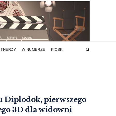
RTNERZY
W NUMERZE
KIOSK
lmu Diplodok, pierwszego
ego 3D dla widowni