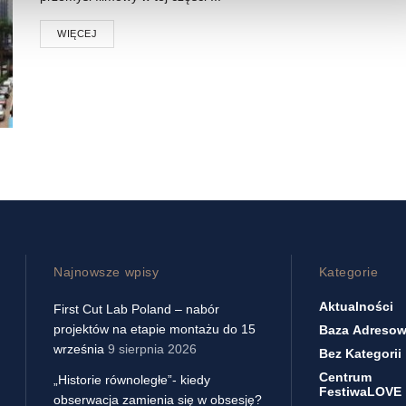
WIĘCEJ
Najnowsze wpisy
Kategorie
Aktualności
First Cut Lab Poland – nabór
projektów na etapie montażu do 15
Baza Adreso
września
9 sierpnia 2026
Bez Kategorii
Centrum
„Historie równoległe”- kiedy
FestiwaLOVE
obserwacja zamienia się w obsesję?