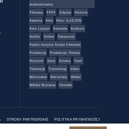
ęt
Audiowizualny
Filmowy
FPFF
Gdynia
Historia
Kamera
Kino
Kino: ILUZJON
Kino Liuzjon
Komedia
Konkurs
e
Netflix
Online
Panasonic
Polski Instytut Sztuki Filmowej
Produkcja
Produkcja: Polska
Reżyser
Sony
Sztuka
Teatr
Telewizja
Transmisja
Video
Warszawa
Warsztaty
Wideo
Wielka Brytania
Youtube
A
STRONY PARTNERSKIE
POLITYKA PRYWATNOŚCI