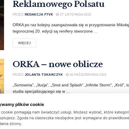
Reklamowego Polsatu
PRZEZ
REDAKCJA FTVK
27 LISTOPADA 2023
ORKA po raz kolejny zaangażowała się w przygotowanie Mikoła
tegorocznej 20. edycji są renifery stworzone ...
WIĘCEJ
ORKA – nowe oblicze
PRZEZ
JOLANTA TOKARCZYK
26 PAŹDZIERNIKA 2023
„Sortownia”, „Iluzja”, „Snot and Splash” „Infinite Storm", „Król”, 
studia specjalizującego się w ...
WIĘCEJ
ywamy plików cookie
ki cookie pomagają nam świadczyć usługi. Możesz wybrać, które kategor
eptujesz. Zgoda na ciasteczka niezbędne jest wymagana do prawidłow
łania strony.