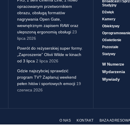
Broadcast I Sprz
Studyjny
opracowanym przetwornikiem
Dźwięk
obrazu, obsługą formatów
nagrywania Open Gate,
Kamery
wewnętrznym zapisem RAW oraz
Obiektywy
ulepszoną ergonomią obsługi
23
Oprogramowani
lipca 2026
Oświetlenie
Pozostałe
Powrót do reżyserskiej super formy.
Statywy
„Zaproszenie” Olivii Wilde w kinach
od 3 lipca
2 lipca 2026
W Numerze
Gdzie najszybciej sprawdzić
Wydarzenia
program TV? Zaplanuj weekend
Wywiady
pełen hitów i sportowych emocji
19
czerwca 2026
O NAS
KONTAKT
BAZA ADRESOW