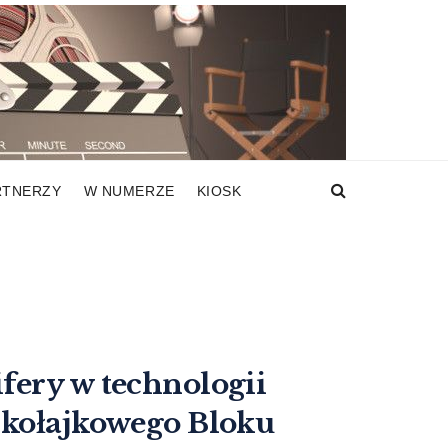
RTNERZY
W NUMERZE
KIOSK
fery w technologii
ikołajkowego Bloku