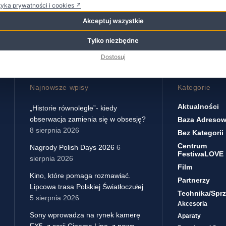
tyka prywatności i cookies ↗
Akceptuj wszystkie
Tylko niezbędne
Dostosuj
Najnowsze wpisy
Kategorie
Aktualności
„Historie równoległe”- kiedy
obserwacja zamienia się w obsesję?
Baza Adreso
8 sierpnia 2026
Bez Kategorii
Centrum
Nagrody Polish Days 2026
6
FestiwaLOVE
sierpnia 2026
Film
Kino, które pomaga rozmawiać.
Partnerzy
Lipcowa trasa Polskiej Światłoczułej
Technika/sprz
5 sierpnia 2026
Akcesoria
Sony wprowadza na rynek kamerę
Aparaty
FX5, z serii Cinema Line, z nowo