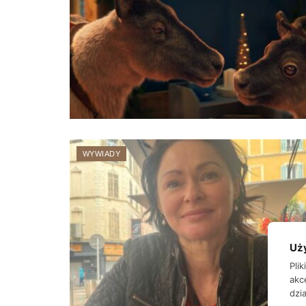
WYWIADY
Uż
Pli
akc
dzia