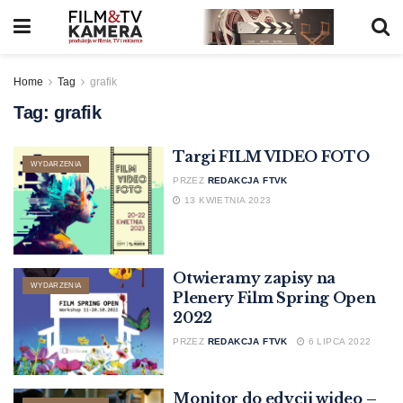
Home
Tag
grafik
Tag:
grafik
Targi FILM VIDEO FOTO
WYDARZENIA
PRZEZ
REDAKCJA FTVK
13 KWIETNIA 2023
Otwieramy zapisy na
WYDARZENIA
Plenery Film Spring Open
2022
PRZEZ
REDAKCJA FTVK
6 LIPCA 2022
Monitor do edycji wideo –