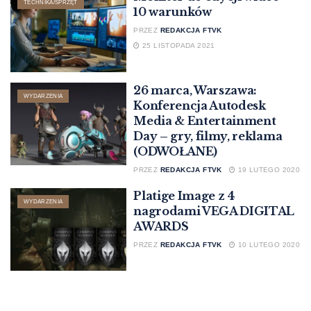
TECHNIKA/SPRZĘT
10 warunków
PRZEZ
REDAKCJA FTVK
25 LISTOPADA 2021
26 marca, Warszawa:
WYDARZENIA
Konferencja Autodesk
Media & Entertainment
Day – gry, filmy, reklama
(ODWOŁANE)
PRZEZ
REDAKCJA FTVK
19 LUTEGO 2020
Platige Image z 4
WYDARZENIA
nagrodami VEGA DIGITAL
AWARDS
PRZEZ
REDAKCJA FTVK
10 LUTEGO 2020