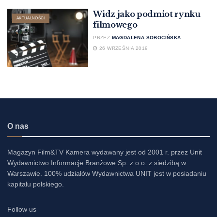
Widz jako podmiot rynku
AKTUALNOŚCI
filmowego
PRZEZ
MAGDALENA SOBOCIŃSKA
26 WRZEŚNIA 2019
O nas
Magazyn Film&TV Kamera wydawany jest od 2001 r. przez Unit
Wydawnictwo Informacje Branżowe Sp. z o.o. z siedzibą w
Warszawie. 100% udziałów Wydawnictwa UNIT jest w posiadaniu
kapitału polskiego.
Follow us