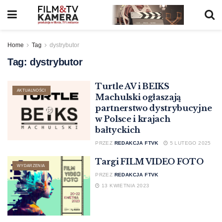
Home
Tag
dystrybutor
Tag:
dystrybutor
Turtle AV i BEIKS
AKTUALNOŚCI
Machulski ogłaszają
partnerstwo dystrybucyjne
w Polsce i krajach
bałtyckich
PRZEZ
REDAKCJA FTVK
5 LUTEGO 2025
Targi FILM VIDEO FOTO
WYDARZENIA
PRZEZ
REDAKCJA FTVK
13 KWIETNIA 2023