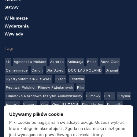
Statywy
W Numerze
Wydarzenia
Wywiady
Tagi
4k
Agnieszka Holland
Aktorka
Animacja
Beiks
Boże Ciało
Camerimage
Canon
Dla Dzieci
DOC LAB POLAND
Dramat
Dystrybutor: KINO ŚWIAT
Ekran
Festiwal
Festiwal Polskich Filmów Fabularnych
Film
Filmoteka Narodowa Instytut Audiowizualny
Filmowy
FPFF
Gdynia
Historia
Kamera
Kino
Kino: ILUZJON
Kino Liuzjon
Komedia
Konkurs
Netflix
Online
Panasonic
Polski Instytut Sztuki Filmowej
Używamy plików cookie
Produkcja
Produkcja: Polska
Reżyser
Sony
Sztuka
Teatr
Pliki cookie pomagają nam świadczyć usługi. Możesz wybrać,
które kategorie akceptujesz. Zgoda na ciasteczka niezbędne
Telewizja
Transmisja
Video
Warszawa
Warsztaty
Wideo
jest wymagana do prawidłowego działania strony.