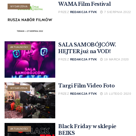
WAMA Film Festival
WYDARZENIA
PRZEZ
REDAKCJA FTVK
7 SIERPNIA 2022
SALA SAMOBÓJCÓW.
AKTUALNOŚCI
HEJTER już na VOD!
PRZEZ
REDAKCJA FTVK
19 MARCA 2020
Targi Film Video Foto
WYDARZENIA
PRZEZ
REDAKCJA FTVK
15 LUTEGO 2020
Black Friday w sklepie
AKTUALNOŚCI
BEIKS