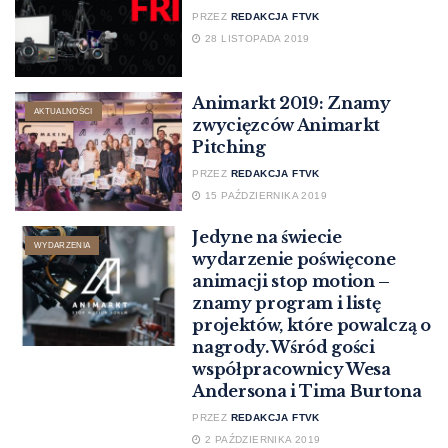
PRZEZ
REDAKCJA FTVK
28 LISTOPADA 2019
Animarkt 2019: Znamy
AKTUALNOŚCI
zwycięzców Animarkt
Pitching
PRZEZ
REDAKCJA FTVK
15 PAŹDZIERNIKA 2019
Jedyne na świecie
WYDARZENIA
wydarzenie poświęcone
animacji stop motion –
znamy program i listę
projektów, które powalczą o
nagrody. Wśród gości
współpracownicy Wesa
Andersona i Tima Burtona
PRZEZ
REDAKCJA FTVK
2 PAŹDZIERNIKA 2019