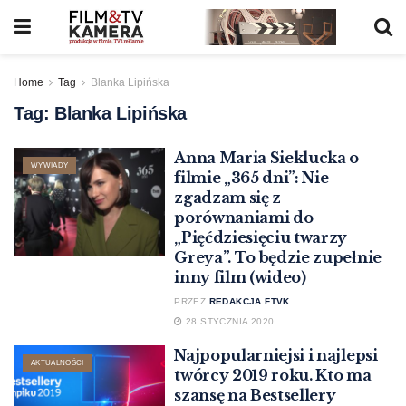
Home
Tag
Blanka Lipińska
Tag:
Blanka Lipińska
Anna Maria Sieklucka o
WYWIADY
filmie „365 dni”: Nie
zgadzam się z
porównaniami do
„Pięćdziesięciu twarzy
Greya”. To będzie zupełnie
inny film (wideo)
PRZEZ
REDAKCJA FTVK
28 STYCZNIA 2020
Najpopularniejsi i najlepsi
AKTUALNOŚCI
twórcy 2019 roku. Kto ma
szansę na Bestsellery