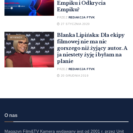
Empiku i Odkrycia
Empiku?
PRZEZ
REDAKCJA FTVK
27 STYCZNIA 2020
Blanka Lipińska: Dla ekipy
WYWIADY
filmowej nie ma nic
gorszego niż żyjący autor. A
ja niestety żyję i byłam na
planie
PRZEZ
REDAKCJA FTVK
20 GRUDNIA 2019
O nas
Magazyn Film&TV Kamera wydawany jest od 2001 r. przez Unit