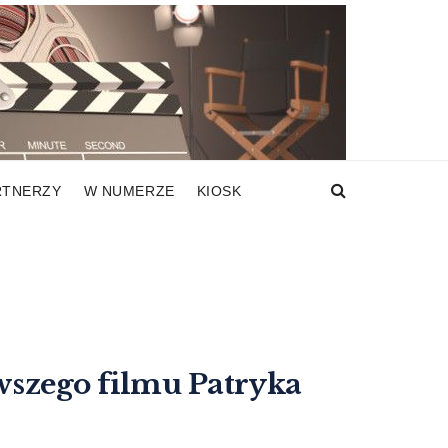
RTNERZY
W NUMERZE
KIOSK
wszego filmu Patryka