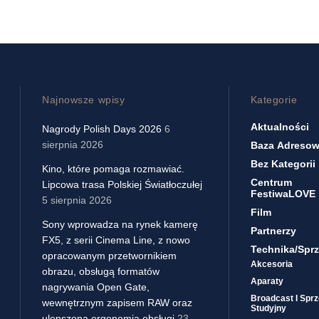
Najnowsze wpisy
Kategorie
Aktualności
Nagrody Polish Days 2026
6
sierpnia 2026
Baza Adreso
Bez Kategorii
Kino, które pomaga rozmawiać.
Centrum
Lipcowa trasa Polskiej Światłoczułej
FestiwaLOVE
5 sierpnia 2026
Film
Sony wprowadza na rynek kamerę
Partnerzy
FX5, z serii Cinema Line, z nowo
Technika/sprz
opracowanym przetwornikiem
Akcesoria
obrazu, obsługą formatów
Aparaty
nagrywania Open Gate,
Broadcast I Sprz
wewnętrznym zapisem RAW oraz
Studyjny
ulepszoną ergonomią obsługi
23