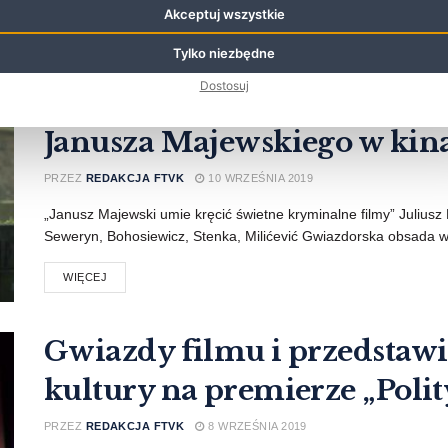
Akceptuj wszystkie
Tylko niezbędne
Gwiazdorska obsada na plak
Dostosuj
CZARNEGO MERCEDESA. N
Janusza Majewskiego w kina
PRZEZ
REDAKCJA FTVK
10 WRZEŚNIA 2019
„Janusz Majewski umie kręcić świetne kryminalne filmy” Juliusz 
Seweryn, Bohosiewicz, Stenka, Milićević Gwiazdorska obsada w 
WIĘCEJ
Gwiazdy filmu i przedstawi
kultury na premierze „Polit
PRZEZ
REDAKCJA FTVK
8 WRZEŚNIA 2019