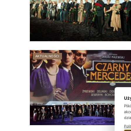
AKTUALNOŚCI
Uż
Pli
akc
dzia
Poli