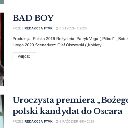
BAD BOY
PRZEZ
REDAKCJA FTVK
3 STYCZNIA 2020
Produkcja: Polska 2019 Reżyseria: Patryk Vega („Pitbull”, „Botok
lutego 2020 Scenariusz: Olaf Olszewski („Kobiety ...
WIĘCEJ
Uroczysta premiera „Bożego
polski kandydat do Oscara
PRZEZ
REDAKCJA FTVK
9 PAŹDZIERNIKA 2019