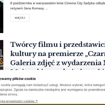
8 października w warszawskim kinie Cinema City Sadyba odbyła 
reżyserii Jana Komasy. ...
WIĘCEJ
Twórcy filmu i przedstawic
kultury na premierze „Cza
Galeria zdjęć z wydarzenia
Majewskiego od piątku w k
ywamy plików cookie
PRZEZ
REDAKCJA FTVK
1 PAŹDZIERNIKA 2019
ki cookie pomagają nam świadczyć usługi. Możesz wybrać, które kategor
W poniedziałek 30 września w Multikinie Złote Tarasy w Warsza
eptujesz. Zgoda na ciasteczka niezbędne jest wymagana do prawidłow
Mercedesa”, najnowszego filmu Janusza Majewskiego, prezento
łania strony.
tyka prywatności i cookies ↗
WIĘCEJ