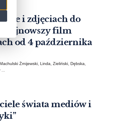
acie i zdjęciach do
ajnowszy film
ch od 4 października
Machulski Żmijewski, Linda, Zieliński, Dębska,
...
ciele świata mediów i
yki”