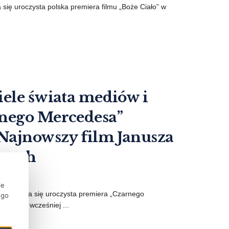
się uroczysta polska premiera filmu „Boże Ciało” w
iele świata mediów i
rnego Mercedesa”
 Najnowszy film Janusza
inach
ie
wie odbyła się uroczysta premiera „Czarnego
ego
wanego wcześniej ...