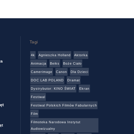
Tagi
4k
Agnieszka Holland
Aktorka
wa
Animacja
Beiks
Boże Ciało
Camerimage
Canon
Dla Dzieci
DOC LAB POLAND
Dramat
Dystrybutor: KINO ŚWIAT
Ekran
Festiwal
ęt
Festiwal Polskich Filmów Fabularnych
Film
Filmoteka Narodowa Instytut
ęt
Audiowizualny