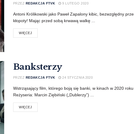
PRZEZ
REDAKCJA FTVK
9 LUTEGO 2020
Antoni Królikowski jako Paweł Zapalony kibic, bezwzględny pr
kłopoty! Mając przed sobą krwawą walkę ...
WIĘCEJ
Banksterzy
PRZEZ
REDAKCJA FTVK
24 STYCZNIA 2020
Wstrząsający film, którego boją się banki, w kinach w 2020 roku
Reżyseria: Marcin Ziębiński („Dublerzy”) ...
WIĘCEJ