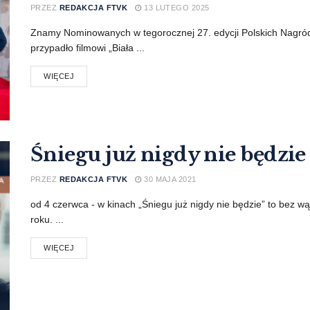
PRZEZ
REDAKCJA FTVK
13 LUTEGO 2025
Znamy Nominowanych w tegorocznej 27. edycji Polskich Nagród 
przypadło filmowi „Biała ...
WIĘCEJ
Śniegu już nigdy nie będzie
PRZEZ
REDAKCJA FTVK
30 MAJA 2021
od 4 czerwca - w kinach „Śniegu już nigdy nie będzie” to bez wą
roku. ...
WIĘCEJ