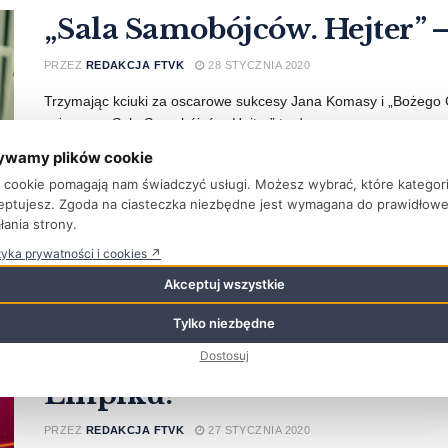
„Sala Samobójców. Hejter” 
PRZEZ
REDAKCJA FTVK
28 STYCZNIA 2020
Trzymając kciuki za oscarowe sukcesy Jana Komasy i „Bożego C
reżysera. „Sala Samobójców. Hejter” to druga ...
ywamy plików cookie
WIĘCEJ
ki cookie pomagają nam świadczyć usługi. Możesz wybrać, które kategor
eptujesz. Zgoda na ciasteczka niezbędne jest wymagana do prawidłow
łania strony.
tyka prywatności i cookies ↗
Akceptuj wszystkie
Najpopularniejsi i najlepsi
Tylko niezbędne
ma szansę na Bestsellery E
Dostosuj
Empiku?
PRZEZ
REDAKCJA FTVK
27 STYCZNIA 2020