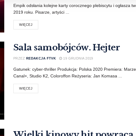
Empik odsłania kolejne karty corocznego plebiscytu i ogłasza twó
2019 roku. Pisarze, artyści ...
WIĘCEJ
Sala samobójców. Hejter
PRZEZ
REDAKCJA FTVK
19 GRUDNIA 2019
Gatunek: cyber-thriller Produkcja: Polska 2020 Premiera: Mar
Canal+, Studio K2, Coloroffon Reżyseria: Jan Komasa ...
WIĘCEJ
Wielki kinowy hit powraca