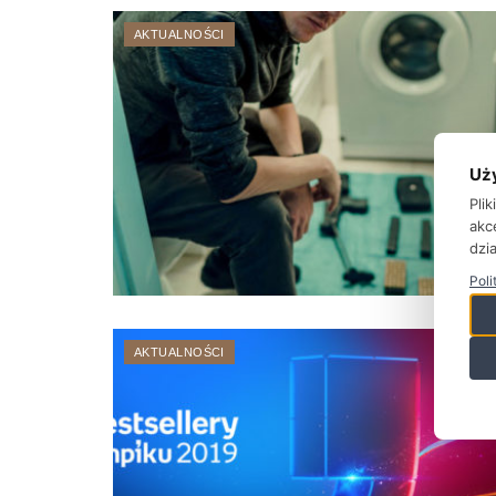
AKTUALNOŚCI
Uż
Pli
akc
dzia
Poli
AKTUALNOŚCI