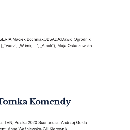
ERIA:Maciek BochniakOBSADA:Dawid Ogrodnik
cz („Twarz”, „W imię…”, „Amok”), Maja Ostaszewska
wa Tomka Komendy
a: TVN, Polska 2020 Scenariusz: Andrzej Gołda
nt: Anna Waśniewska-Gill Kierownik ...