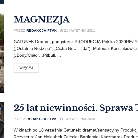
MAGNEZJA
PRZEZ
REDAKCJA FTVK
21 KWIETNIA 2021
GATUNEK:Dramat, gangsterskiPRODUKCJA:Polska 2020REŻYS
(„Ostatnia Rodzina”, „Cicha Noc”, „Ida”), Mateusz Kościukiewi
(„Body/Ciało”, „Pitbull. ...
WIĘCEJ
25 lat niewinności. Spra
PRZEZ
REDAKCJA FTVK
14 KWIETNIA 2020
W kinach od 18 września Gatunek: dramat/sensacyjny Produkcj
Reżyseria: Jan Holoubek Zdjęcia: Bartłomiej Kaczmarek Produce