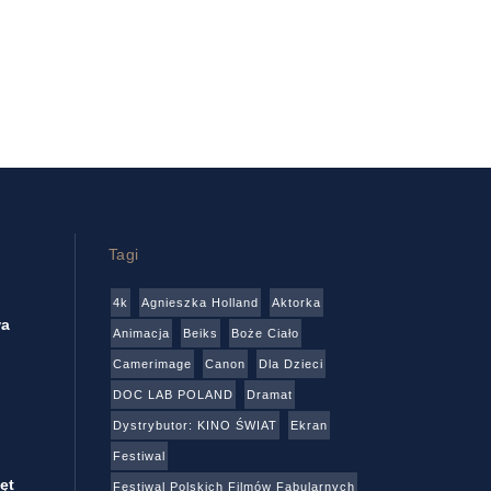
Tagi
4k
Agnieszka Holland
Aktorka
wa
Animacja
Beiks
Boże Ciało
Camerimage
Canon
Dla Dzieci
DOC LAB POLAND
Dramat
Dystrybutor: KINO ŚWIAT
Ekran
Festiwal
ęt
Festiwal Polskich Filmów Fabularnych