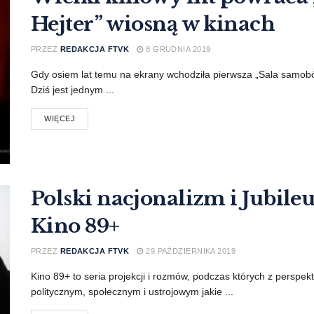
Hejter” wiosną w kinach
PRZEZ
REDAKCJA FTVK
8 GRUDNIA 2019
Gdy osiem lat temu na ekrany wchodziła pierwsza „Sala samobój
Dziś jest jednym ...
WIĘCEJ
Polski nacjonalizm i Jubile
Kino 89+
PRZEZ
REDAKCJA FTVK
29 PAŹDZIERNIKA 2019
Kino 89+ to seria projekcji i rozmów, podczas których z perspe
politycznym, społecznym i ustrojowym jakie ...