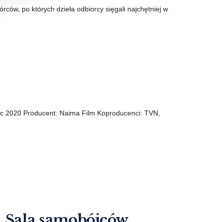
rców, po których dzieła odbiorcy sięgali najchętniej w
zec 2020 Producent: Naima Film Koproducenci: TVN,
 „Sala samobójców.