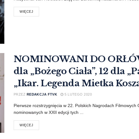
WIĘCEJ
NOMINOWANI DO ORŁÓW 2
dla „Bożego Ciała”, 12 dla „Pa
„Ikar. Legenda Mietka Kosza
PRZEZ
REDAKCJA FTVK
5 LUTEGO 2020
Pierwsze rozstrzygnięcia w 22. Polskich Nagrodach Filmowych 
nominowanych w XXII edycji tych ...
WIĘCEJ