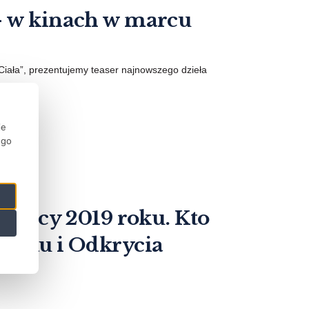
– w kinach w marcu
iała”, prezentujemy teaser najnowszego dzieła
ie
ego
 twórcy 2019 roku. Kto
mpiku i Odkrycia