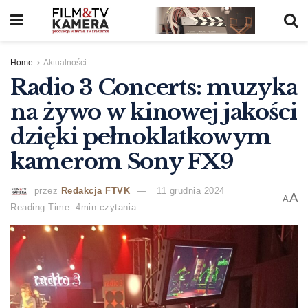
Home
Aktualności
Radio 3 Concerts: muzyka
na żywo w kinowej jakości
dzięki pełnoklatkowym
kamerom Sony FX9
przez
Redakcja FTVK
11 grudnia 2024
A
A
Reading Time: 4min czytania