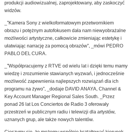
produkcji audiowizualnej, zaprojektowany, aby zaskoczyć
widzów.
_”Kamera Sony z wielkoformatowym przetwornikiem
obrazu i potężnym autofokusem dała nam niewyobrażalne
możliwości artystyczne, całkowicie zmieniając estetykę i
ułatwiając narrację za pomocą obrazów”, _mówi PEDRO
PABLO DEL CURA.
_”Współpracujemy z RTVE od wielu lat i dzięki temu mamy
wiedzę i zrozumienie stawianych wyzwań, i jednocześnie
możliwość zapewnienia najlepszych rozwiązań dla ich
programu na żywo”, _dodaje DAVID ANAYA, Channel &
Key Account Manager Regional Sales South. _Przez
ponad 26 lat Los Conciertos de Radio 3 oferowały
przestrzeń w publicznym radiu i telewizji dla artystów,
uznanych grup, ale także nowych talentów.
Cieszymy się, że możemy wspólnie kształtować kierunek