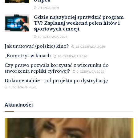
2 LIPCA 2026
Gdzie najszybciej sprawdzić program
TV? Zaplanuj weekend pełen hitów i
sportowych emocji
19 CZERWCA 2026
Jak uratować (polskie) kino?
13 CZERWCA 2026
„Kumotry” w kinach
10 CZERWCA 2026
Czy prawo pozwala korzystać z wizerunku do
stworzenia repliki cyfrowej?
9 CZERWCA 2026
Dokumentalnie – od projektu po dystrybucję
6 CZERWCA 2026
Aktualności