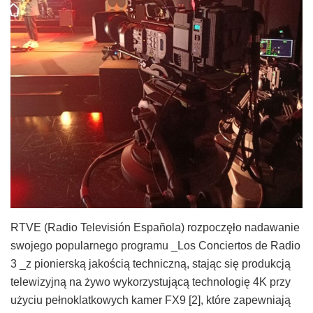
RTVE (Radio Televisión Española) rozpoczęło nadawanie
swojego popularnego programu _Los Conciertos de Radio
3 _z pionierską jakością techniczną, stając się produkcją
telewizyjną na żywo wykorzystującą technologię 4K przy
użyciu pełnoklatkowych kamer FX9 [2], które zapewniają