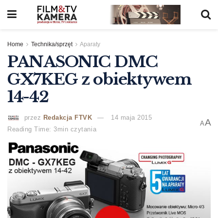
Home
Technika/sprzęt
Aparaty
PANASONIC DMC
GX7KEG z obiektywem
14-42
przez
Redakcja FTVK
14 maja 2015
A
A
Reading Time: 3min czytania