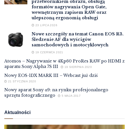
przetwornikiem obrazu, obsługą
formatów nagrywania Open Gate,
wewnętrznym zapisem RAW oraz
ulepszoną ergonomią obsługi
23 LIPCA 2026
Nowe szczegóły na temat Canon EOS R3.
Śledzenie AF dla wyścigów
samochodowych i motocyklowych
19 CZERWCA 2021
Atomos – Nagrywanie w 4Kp60 ProRes RAW po HDMI z
aparatu Sony Alpha 7S III
19 SIERPNIA 2020
Nowy EOS-1DX MARK III – Webcast już dziś
21 STYCZNIA 2020
Nowy aparat Sony α9: na rynku profesjonalnego
sprzętu fotograficznego
5 MAJA 2017
Aktualności