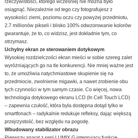
rzeczywistości, którego wcześniej nie można było
osiągnąć. Niezależnie od tego czy fotografujesz z
wysokości ziemi, poziomu oczu czy powyżej przedmiotu,
2.7 millionów pikseli i blisko 100% odwzorowanie kolorów
gwarantuje, że to, co widzisz, jest dokładnie tym, co
otrzymasz.
Uchylny ekran ze sterowaniem dotykowym
Wysokiej rozdzielczości ekran mieści w sobie szereg zalet
wyróżniających go na tle konkurencji. Nie mniej ważne jest
to, że umożliwia natychmiastowe skupienie się na
przedmiocie, zwolnienie migawki, a nawet zrobienie obu
tych czynności w tym samym czasie. Co więcej, nowa
technologia dotykowego ekranu LCD (In Cell Touch LCD)
– zapewnia czułość, która była dostępna dotąd tylko w
smartfonach – radykalnie redukuje refleksy, dając większą
przejrzystość, bez względu na pogodę.
Wbudowany stabilizator obrazu
Pierwszy aparat z serii LUMIX G integrujący funkcję