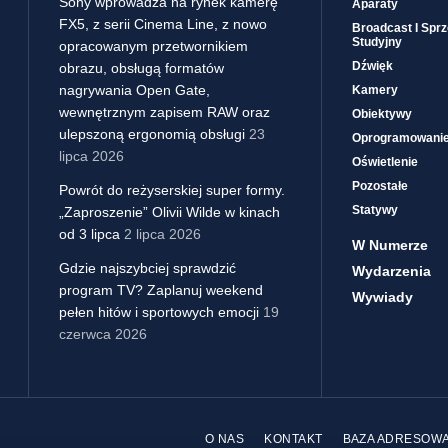
Sony wprowadza na rynek kamerę
Aparaty
FX5, z serii Cinema Line, z nowo
Broadcast I Sprz
Studyjny
opracowanym przetwornikiem
Dźwięk
obrazu, obsługą formatów
nagrywania Open Gate,
Kamery
wewnętrznym zapisem RAW oraz
Obiektywy
ulepszoną ergonomią obsługi
23
Oprogramowani
lipca 2026
Oświetlenie
Pozostałe
Powrót do reżyserskiej super formy.
Statywy
„Zaproszenie” Olivii Wilde w kinach
od 3 lipca
2 lipca 2026
W Numerze
Gdzie najszybciej sprawdzić
Wydarzenia
program TV? Zaplanuj weekend
Wywiady
pełen hitów i sportowych emocji
19
czerwca 2026
O NAS
KONTAKT
BAZA ADRESOW