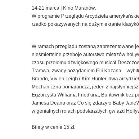
14-21 marca | Kino Muranów.
W programie Przeglądu Arcydzieła amerykańskieg
rzadko pokazywanych na dużym ekranie klasyków
W ramach przeglądu zostaną zaprezentowane jedn
nieśmiertelne przeboje autorstwa mistrzów holly
czasu przełomu dźwiękowego musical Deszczowa
Tramwaj zwany pożądaniem Elii Kazana – wybit
Brando, Vivien Leigh i Kim Hunter, dwa arcydzie
Mechaniczna pomarańcza, jeden z najsłynniejszyc
Egzorcysta Williama Friedkina, Buntownik bez p
Jamesa Deana oraz Co się zdarzyło Baby Jane? – 
w genialnych rolach podstarzałych gwiazd Holl
Bilety w cenie 15 zł.