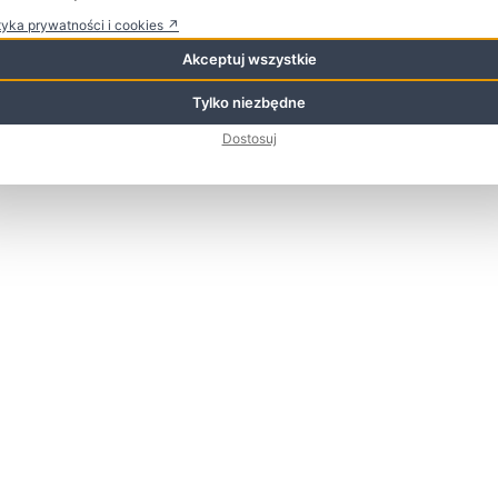
1 CZERWCA 2026
tyka prywatności i cookies ↗
Kreatywna Europa w Gdyni – spotkanie
informacyjne i warsztaty
20 MAJA 2026
Akceptuj wszystkie
Tylko niezbędne
Dostosuj