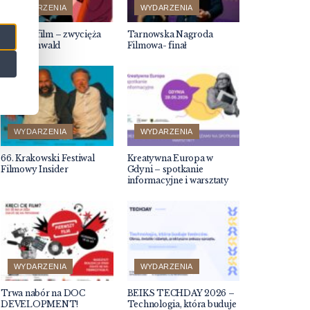
WYDARZENIA
WYDARZENIA
Młodzi i film – zwycięża
Tarnowska Nagroda
Emi Buchwald
Filmowa- finał
WYDARZENIA
WYDARZENIA
66. Krakowski Festiwal
Kreatywna Europa w
Filmowy Insider
Gdyni – spotkanie
informacyjne i warsztaty
WYDARZENIA
WYDARZENIA
Trwa nabór na DOC
BEIKS TECHDAY 2026 –
DEVELOPMENT!
Technologia, która buduje