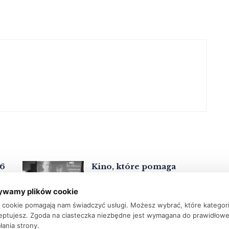
26
Kino, które pomaga
rozmawiać. Lipcowa trasa
Polskiej Światłoczułej
ywamy plików cookie
5 SIERPNIA 2026
ki cookie pomagają nam świadczyć usługi. Możesz wybrać, które kategor
eptujesz. Zgoda na ciasteczka niezbędne jest wymagana do prawidłow
Tarnowska Nagroda Filmowa- finał
łania strony.