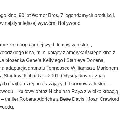
o kina. 90 lat Warner Bros, 7 legendarnych produkcji,
 najsłynniejszej wytwórni Hollywood.
e z najpopularniejszych filmów w historii,
woodzkiego kina, m.in. kpiący z amerykańskiego kina z
 piosenka Gene’a Kelly’ego i Stanleya Donena,
na adaptacja dramatu Tennessee Williamsa z Marlonem
ła Stanleya Kubricka – 2001: Odyseja kosmiczna i
h i najbardziej przerażających horrorów w historii –
owodu – kultowy obraz Nicholasa Raya z wielką kreacją
thriller Roberta Aldricha z Bette Davis i Joan Crawford
ywoodu.