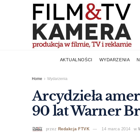
AKTUALNOŚCI
WYDARZENIA
N
Home
Wydarzenia
Arcydzieła amer
90 lat Warner Br
przez
Redakcja FTVK
14 marca 2014
w