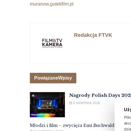
muranow.gutekfilm.pl
Redakcja FTVK
Powiązane
Wpisy
Nagrody Polish Days 20
6 SIERPNIA 2026
Uż
Pli
akc
Młodzi i film – zwycięża Emi Buchwald
dzia