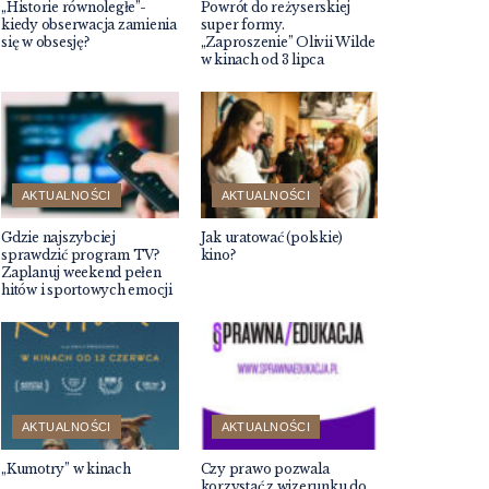
„Historie równoległe”-
Powrót do reżyserskiej
kiedy obserwacja zamienia
super formy.
się w obsesję?
„Zaproszenie” Olivii Wilde
w kinach od 3 lipca
AKTUALNOŚCI
AKTUALNOŚCI
Gdzie najszybciej
Jak uratować (polskie)
sprawdzić program TV?
kino?
Zaplanuj weekend pełen
hitów i sportowych emocji
AKTUALNOŚCI
AKTUALNOŚCI
„Kumotry” w kinach
Czy prawo pozwala
korzystać z wizerunku do