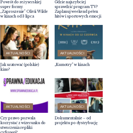
Powrót do reżyserskiej
Gdzie najszybciej
super formy.
sprawdzić program TV?
„Zaproszenie” Olivii Wilde
Zaplanuj weekend pełen
w kinach od 3 lipca
hitów i sportowych emocji
AKTUALNOŚCI
AKTUALNOŚCI
Jak uratować (polskie)
„Kumotry” w kinach
kino?
AKTUALNOŚCI
AKTUALNOŚCI
Czy prawo pozwala
Dokumentalnie – od
korzystać z wizerunku do
projektu po dystrybucję
stworzenia repliki
cyfrowej?