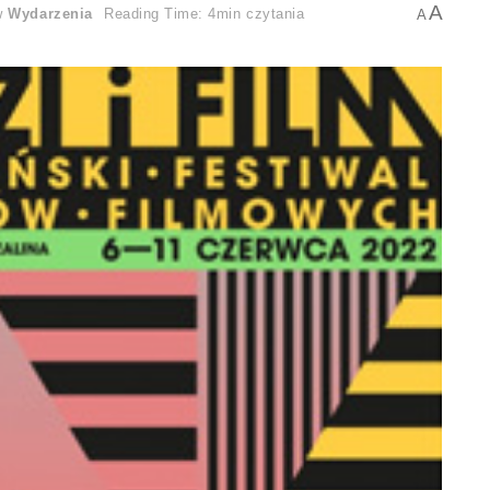
A
w
Wydarzenia
Reading Time: 4min czytania
A