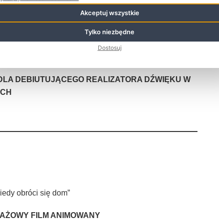
a Żmudy
Akceptuj wszystkie
Tylko niezbędne
AŻOWY FILM FABULARNY
Dostosuj
DLA DEBIUTUJĄCEGO REALIZATORA DŹWIĘKU W
YCH
iedy obróci się dom”
RAŻOWY FILM ANIMOWANY