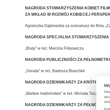
NAGRODA STOWARZYSZENIA KOBIET FIL
ZA WKŁAD W ROZWÓJ KOBIECEJ PERSPE
Agnieszka Dąbrowska za scenariusz do filmu „Za
NAGRODA SPECJALNA STOWARZYSZENIA 
„Braty” w reż. Marcina Filipowicza
NAGRODA PUBLICZNOŚCI ZA PEŁNOMETR
„Sonata” w reż. Bartosza Blaschke
NAGRODA DZIENNIKARZY ZA KRÓTKOMET
Uż
Pli
„Martwe małżeństwo” w reż. Michała Toczka
akc
dzia
NAGRODA DZIENNIKARZY ZA PEŁNOMETR
Poli