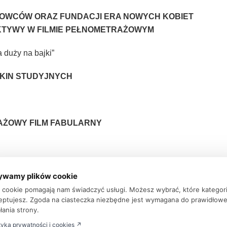
MOWCÓW ORAZ FUNDACJI ERA NOWYCH KOBIET
KTYWY W FILMIE PEŁNOMETRAŻOWYM
 duży na bajki”
KIN STUDYJNYCH
AŻOWY FILM FABULARNY
RAŻOWY DEBIUT FILMOWY
ywamy plików cookie
ki cookie pomagają nam świadczyć usługi. Możesz wybrać, które kategor
eptujesz. Zgoda na ciasteczka niezbędne jest wymagana do prawidłow
łania strony.
AŻOWY FILM DOKUMENTALNY
tyka prywatności i cookies ↗