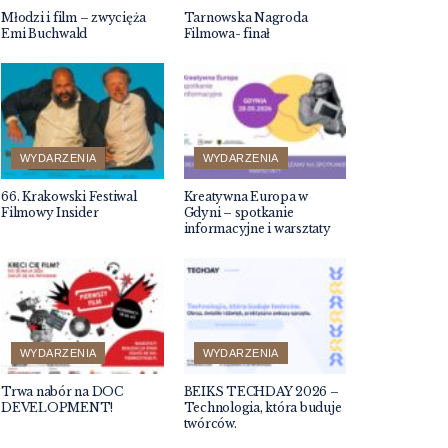
Młodzi i film – zwycięża
Tarnowska Nagroda
Emi Buchwald
Filmowa- finał
WYDARZENIA
WYDARZENIA
66. Krakowski Festiwal
Kreatywna Europa w
Filmowy Insider
Gdyni – spotkanie
informacyjne i warsztaty
WYDARZENIA
WYDARZENIA
Trwa nabór na DOC
BEIKS TECHDAY 2026 –
DEVELOPMENT!
Technologia, która buduje
twórców.