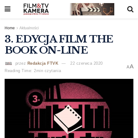
Home
Aktualności
3. EDYCJA FILM THE
BOOK ON-LINE
przez
Redakcja FTVK
22 czerwca 2020
A
A
Reading Time: 2min czytania