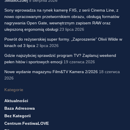
Światłoczułej
5 sierpnia 2026
Sony wprowadza na rynek kamerę FX5, z serii Cinema Line, z
nowo opracowanym przetwornikiem obrazu, obsługą formatów
nagrywania Open Gate, wewnętrznym zapisem RAW oraz
ulepszoną ergonomią obsługi
23 lipca 2026
Powrót do reżyserskiej super formy. „Zaproszenie” Olivii Wilde w
kinach od 3 lipca
2 lipca 2026
Gdzie najszybciej sprawdzić program TV? Zaplanuj weekend
pełen hitów i sportowych emocji
19 czerwca 2026
Nowe wydanie magazynu Film&TV Kamera 2/2026
18 czerwca
2026
Kategorie
Aktualności
Baza Adresowa
Bez Kategorii
Centrum FestiwaLOVE