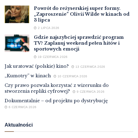
Powrót do reżyserskiej super formy.
„Zaproszenie” Olivii Wilde w kinach od
3 lipca
2 LIPCA 2026
Gdzie najszybciej sprawdzić program
TV? Zaplanuj weekend pełen hitów i
sportowych emocji
19 CZERWCA 2026
Jak uratować (polskie) kino?
13 CZERWCA 2026
„Kumotry” w kinach
10 CZERWCA 2026
Czy prawo pozwala korzystać z wizerunku do
stworzenia repliki cyfrowej?
9 CZERWCA 2026
Dokumentalnie – od projektu po dystrybucję
6 CZERWCA 2026
Aktualności