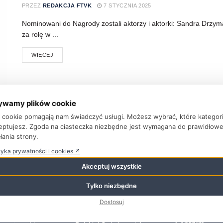
PRZEZ
REDAKCJA FTVK
7 STYCZNIA 2025
Nominowani do Nagrody zostali aktorzy i aktorki: Sandra Drzyma
za rolę w ...
WIĘCEJ
ywamy plików cookie
ki cookie pomagają nam świadczyć usługi. Możesz wybrać, które kategor
eptujesz. Zgoda na ciasteczka niezbędne jest wymagana do prawidłow
łania strony.
tyka prywatności i cookies ↗
Najnowsze wpisy
Kategorie
Akceptuj wszystkie
Aktualności
Tylko niezbędne
Nagrody Polish Days 2026
6
sierpnia 2026
Baza Adreso
Dostosuj
Bez Kategorii
Kino, które pomaga rozmawiać.