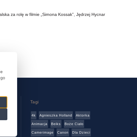
lska za rolę w filmie „Simona Kossak”, Jędrzej Hycnar
ie
ego
Tagi
4k
Agnieszka Holland
Aktorka
wa
Animacja
Beiks
Boże Ciało
Camerimage
Canon
Dla Dzieci