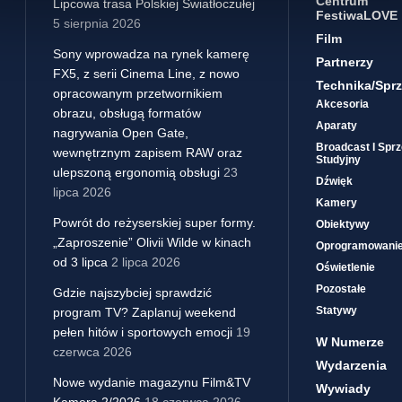
Centrum
Lipcowa trasa Polskiej Światłoczułej
FestiwaLOVE
5 sierpnia 2026
Film
Sony wprowadza na rynek kamerę
Partnerzy
FX5, z serii Cinema Line, z nowo
Technika/sprz
opracowanym przetwornikiem
Akcesoria
obrazu, obsługą formatów
Aparaty
nagrywania Open Gate,
Broadcast I Sprz
wewnętrznym zapisem RAW oraz
Studyjny
ulepszoną ergonomią obsługi
23
Dźwięk
lipca 2026
Kamery
Powrót do reżyserskiej super formy.
Obiektywy
„Zaproszenie” Olivii Wilde w kinach
Oprogramowani
od 3 lipca
2 lipca 2026
Oświetlenie
Pozostałe
Gdzie najszybciej sprawdzić
Statywy
program TV? Zaplanuj weekend
pełen hitów i sportowych emocji
19
W Numerze
czerwca 2026
Wydarzenia
Nowe wydanie magazynu Film&TV
Wywiady