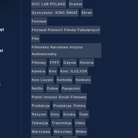
DOC LAB POLAND
Dramat
Dystrybutor: KINO ŚWIAT
Ekran
Festiwal
ęt
Festiwal Polskich Filmów Fabularnych
Film
Filmoteka Narodowa Instytut
ęt
Audiowizualny
Filmowy
FPFF
Gdynia
Historia
Kamera
Kino
Kino: ILUZJON
Kino Liuzjon
Komedia
Konkurs
e
Netflix
Online
Panasonic
Polski Instytut Sztuki Filmowej
Produkcja
Produkcja: Polska
Reżyser
Sony
Sztuka
Teatr
Telewizja
Transmisja
Video
Warszawa
Warsztaty
Wideo