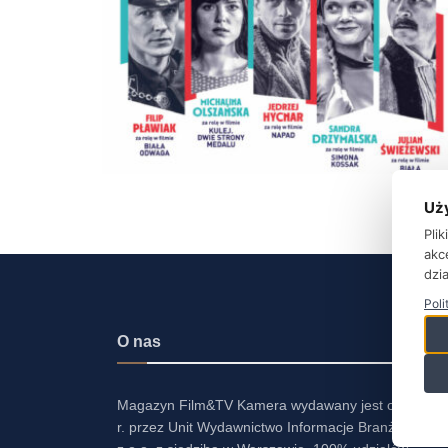
Uż
Pli
akc
dzia
Poli
O nas
Magazyn Film&TV Kamera wydawany jest od 2001
r. przez Unit Wydawnictwo Informacje Branżowe Sp.