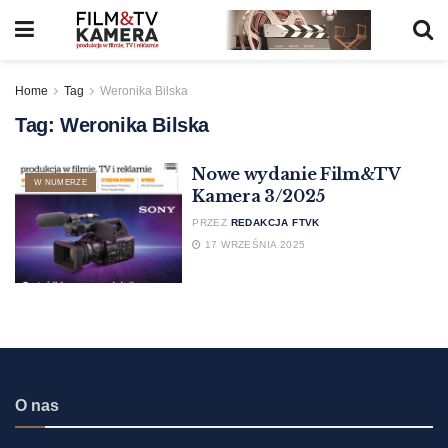
Home
Tag
Weronika Bilska
Tag:
Weronika Bilska
Nowe wydanie Film&TV
W NUMERZE
Kamera 3/2025
PRZEZ
REDAKCJA FTVK
17 WRZEŚNIA 2025
O nas