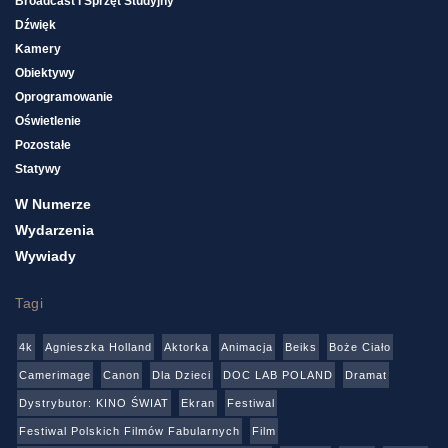
Broadcast I Sprzęt Studyjny
Dźwięk
Kamery
Obiektywy
Oprogramowanie
Oświetlenie
Pozostałe
Statywy
W Numerze
Wydarzenia
Wywiady
Tagi
4k
Agnieszka Holland
Aktorka
Animacja
Beiks
Boże Ciało
Camerimage
Canon
Dla Dzieci
DOC LAB POLAND
Dramat
Dystrybutor: KINO ŚWIAT
Ekran
Festiwal
Festiwal Polskich Filmów Fabularnych
Film