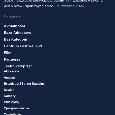
Gdzie najszybciej sprawdzić program TV? Zaplanuj weekend
pełen hitów i sportowych emocji
19 czerwca 2026
Kategorie
Aktualności
Baza Adresowa
Bez Kategorii
Centrum FestiwaLOVE
Film
Partnerzy
Technika/sprzęt
Akcesoria
Aparaty
Broadcast I Sprzęt Studyjny
Dźwięk
Kamery
Obiektywy
Oprogramowanie
Oświetlenie