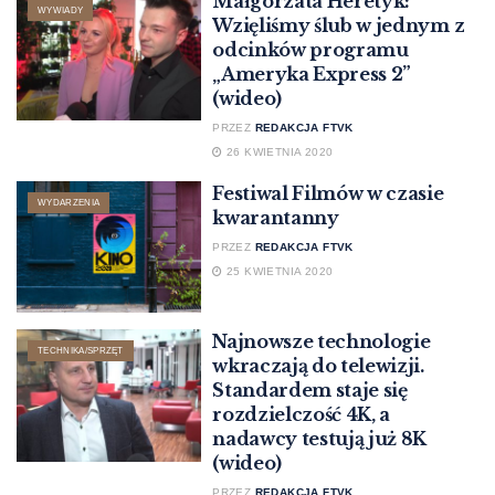
Małgorzata Heretyk:
WYWIADY
Wzięliśmy ślub w jednym z
odcinków programu
„Ameryka Express 2”
(wideo)
PRZEZ
REDAKCJA FTVK
26 KWIETNIA 2020
Festiwal Filmów w czasie
WYDARZENIA
kwarantanny
PRZEZ
REDAKCJA FTVK
25 KWIETNIA 2020
Najnowsze technologie
TECHNIKA/SPRZĘT
wkraczają do telewizji.
Standardem staje się
rozdzielczość 4K, a
nadawcy testują już 8K
(wideo)
PRZEZ
REDAKCJA FTVK