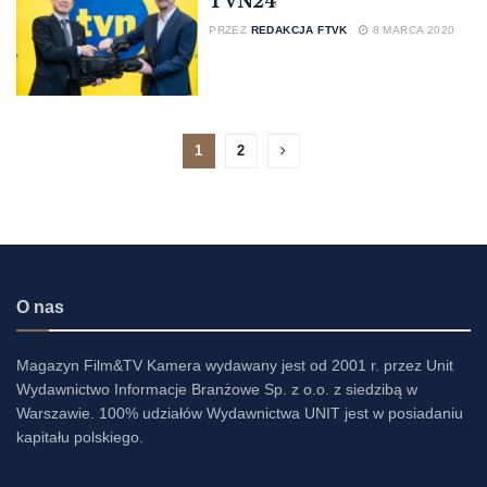
TVN24
PRZEZ
REDAKCJA FTVK
8 MARCA 2020
1
2
O nas
Magazyn Film&TV Kamera wydawany jest od 2001 r. przez Unit
Wydawnictwo Informacje Branżowe Sp. z o.o. z siedzibą w
Warszawie. 100% udziałów Wydawnictwa UNIT jest w posiadaniu
kapitału polskiego.