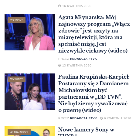
16 KWIETNIA 2020
Agata Młynarska: Mój
WYWIADY
najnowszy program „Włącz
zdrowie” jest uszyty na
miarę telewizji, która ma
spełniać misję. Jest
niezwykle ciekawy (wideo)
PRZEZ
REDAKCJA FTVK
13 KWIETNIA 2020
Paulina Krupińska-Karpiel:
WYWIADY
Postaramy się z Damianem
Michałowskim być
partnerami w „DD TVN”.
Nie będziemy rywalizować
o puentę (wideo)
PRZEZ
REDAKCJA FTVK
6 KWIETNIA 2020
Nowe kamery Sony w
AKTUALNOŚCI