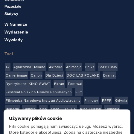
Pozostałe
Statywy
W Numerze
Wydarzenia
Wywiady
Tagi
4k
Agnieszka Holland
Aktorka
Animacja
Beiks
Boże Ciało
Camerimage
Canon
Dla Dzieci
DOC LAB POLAND
Dramat
Dystrybutor: KINO ŚWIAT
Ekran
Festiwal
Festiwal Polskich Filmów Fabularnych
Film
Filmoteka Narodowa Instytut Audiowizualny
Filmowy
FPFF
Gdynia
Historia
Kamera
Kino
Kino: ILUZJON
Kino Liuzjon
Komedia
Konkurs
Netflix
Online
Panasonic
Polski Instytut Sztuki Filmowej
Używamy plików cookie
Produkcja
Produkcja: Polska
Reżyser
Sony
Sztuka
Teatr
Pliki cookie pomagają nam świadczyć usługi. Możesz wybrać,
które kategorie akceptujesz. Zgoda na ciasteczka niezbędne
Telewizja
Transmisja
Video
Warszawa
Warsztaty
Wideo