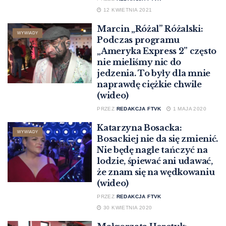
12 KWIETNIA 2021
Marcin „Różal” Różalski:
WYWIADY
Podczas programu
„Ameryka Express 2” często
nie mieliśmy nic do
jedzenia. To były dla mnie
naprawdę ciężkie chwile
(wideo)
PRZEZ
REDAKCJA FTVK
1 MAJA 2020
Katarzyna Bosacka:
WYWIADY
Bosackiej nie da się zmienić.
Nie będę nagle tańczyć na
lodzie, śpiewać ani udawać,
że znam się na wędkowaniu
(wideo)
PRZEZ
REDAKCJA FTVK
30 KWIETNIA 2020