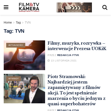
Home
Tag
TVN
Tag:
TVN
Filmy, muzyka, rozrywka –
AKTUALNOŚCI
interwencje Prezesa UOKiK
PRZEZ
REDAKCJA FTVK
13 LISTOPADA 2021
Piotr Stramowski:
WYWIADY
Najbardziej jestem
zapamiętywany z filmów
akcji. To jest spełnienie
marzenia o byciu jednym z
quasi-superbohaterów
PRZEZ
REDAKCJA FTVK