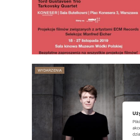
WYDARZENIA
Uż
Pli
akc
dzia