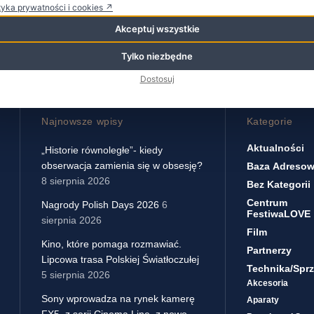
tyka prywatności i cookies ↗
Akceptuj wszystkie
Tylko niezbędne
Dostosuj
Najnowsze wpisy
Kategorie
Aktualności
„Historie równoległe”- kiedy
obserwacja zamienia się w obsesję?
Baza Adreso
8 sierpnia 2026
Bez Kategorii
Centrum
Nagrody Polish Days 2026
6
FestiwaLOVE
sierpnia 2026
Film
Kino, które pomaga rozmawiać.
Partnerzy
Lipcowa trasa Polskiej Światłoczułej
Technika/sprz
5 sierpnia 2026
Akcesoria
Sony wprowadza na rynek kamerę
Aparaty
FX5, z serii Cinema Line, z nowo