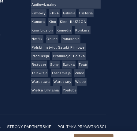
ęt
Audiowizualny
Filmowy
FPFF
Gdynia
Historia
Kamera
Kino
Kino: ILUZJON
Kino Liuzjon
Komedia
Konkurs
e
Netflix
Online
Panasonic
Polski Instytut Sztuki Filmowej
Produkcja
Produkcja: Polska
Reżyser
Sony
Sztuka
Teatr
Telewizja
Transmisja
Video
Warszawa
Warsztaty
Wideo
Wielka Brytania
Youtube
A
STRONY PARTNERSKIE
POLITYKA PRYWATNOŚCI