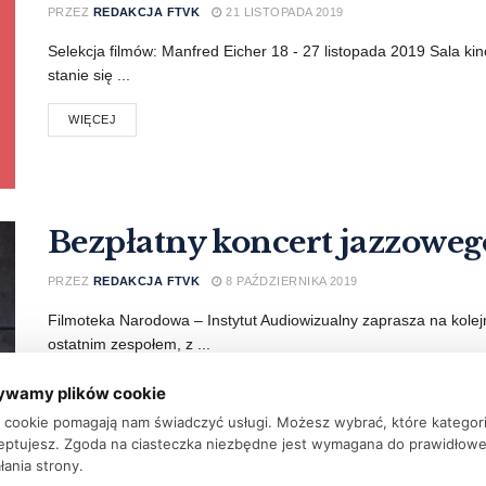
PRZEZ
REDAKCJA FTVK
21 LISTOPADA 2019
Selekcja filmów: Manfred Eicher 18 - 27 listopada 2019 Sala k
stanie się ...
WIĘCEJ
Bezpłatny koncert jazzoweg
PRZEZ
REDAKCJA FTVK
8 PAŹDZIERNIKA 2019
Filmoteka Narodowa – Instytut Audiowizualny zaprasza na kolej
ostatnim zespołem, z ...
WIĘCEJ
ywamy plików cookie
ki cookie pomagają nam świadczyć usługi. Możesz wybrać, które kategor
eptujesz. Zgoda na ciasteczka niezbędne jest wymagana do prawidłow
łania strony.