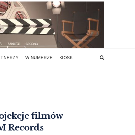
RTNERZY
W NUMERZE
KIOSK
ojekcje filmów
M Records