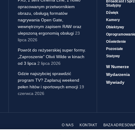
Broadcast I Sprz
Studyjny
opracowanym przetwornikiem
Dźwięk
obrazu, obsługą formatów
nagrywania Open Gate,
Kamery
wewnętrznym zapisem RAW oraz
Obiektywy
ulepszoną ergonomią obsługi
23
Oprogramowani
lipca 2026
Oświetlenie
Pozostałe
Powrót do reżyserskiej super formy.
Statywy
„Zaproszenie” Olivii Wilde w kinach
od 3 lipca
2 lipca 2026
W Numerze
Gdzie najszybciej sprawdzić
Wydarzenia
program TV? Zaplanuj weekend
Wywiady
pełen hitów i sportowych emocji
19
czerwca 2026
O NAS
KONTAKT
BAZA ADRESOW