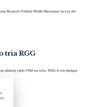
inowa Muzeum Polskiej Wódki Warszawa na trzy dni
o tria RGG
ną odsłonę cyklu FINA na ucho. RGG to trio będące
ie
ego