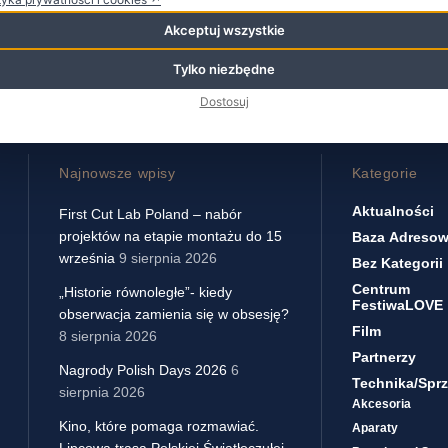
Akceptuj wszystkie
Tylko niezbędne
Dostosuj
Najnowsze wpisy
Kategorie
Aktualności
First Cut Lab Poland – nabór
projektów na etapie montażu do 15
Baza Adreso
września
9 sierpnia 2026
Bez Kategorii
Centrum
„Historie równoległe”- kiedy
FestiwaLOVE
obserwacja zamienia się w obsesję?
Film
8 sierpnia 2026
Partnerzy
Nagrody Polish Days 2026
6
Technika/sprz
sierpnia 2026
Akcesoria
Kino, które pomaga rozmawiać.
Aparaty
Lipcowa trasa Polskiej Światłoczułej