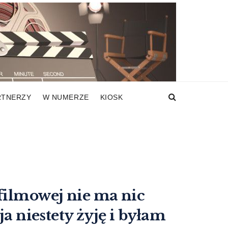
RTNERZY
W NUMERZE
KIOSK
filmowej nie ma nic
ja niestety żyję i byłam