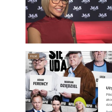
FILM
Uż
Pli
akc
dzia
Poli