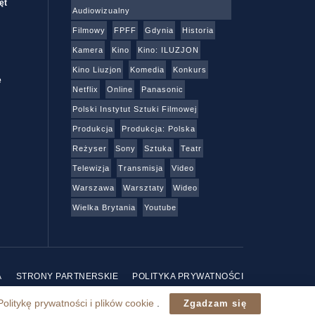
ęt
Audiowizualny
Filmowy
FPFF
Gdynia
Historia
Kamera
Kino
Kino: ILUZJON
Kino Liuzjon
Komedia
Konkurs
e
Netflix
Online
Panasonic
Polski Instytut Sztuki Filmowej
Produkcja
Produkcja: Polska
Reżyser
Sony
Sztuka
Teatr
Telewizja
Transmisja
Video
Warszawa
Warsztaty
Wideo
Wielka Brytania
Youtube
A
STRONY PARTNERSKIE
POLITYKA PRYWATNOŚCI
Politykę prywatności i plików cookie
.
Zgadzam się