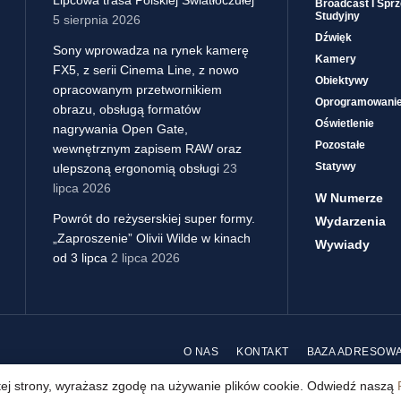
Broadcast I Sprz
Studyjny
5 sierpnia 2026
Dźwięk
Sony wprowadza na rynek kamerę
Kamery
FX5, z serii Cinema Line, z nowo
Obiektywy
opracowanym przetwornikiem
Oprogramowani
obrazu, obsługą formatów
Oświetlenie
nagrywania Open Gate,
Pozostałe
wewnętrznym zapisem RAW oraz
Statywy
ulepszoną ergonomią obsługi
23
lipca 2026
W Numerze
Powrót do reżyserskiej super formy.
Wydarzenia
„Zaproszenie” Olivii Wilde w kinach
Wywiady
od 3 lipca
2 lipca 2026
O NAS
KONTAKT
BAZA ADRESOW
 tej strony, wyrażasz zgodę na używanie plików cookie. Odwiedź naszą