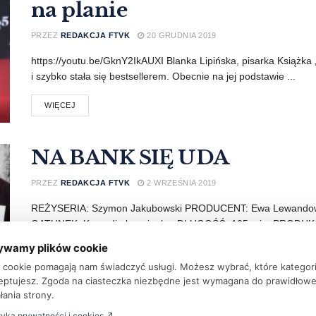
na planie
PRZEZ
REDAKCJA FTVK
20 GRUDNIA 2019
https://youtu.be/GknY2IkAUXI Blanka Lipińska, pisarka Książka „
i szybko stała się bestsellerem. Obecnie na jej podstawie ...
WIĘCEJ
NA BANK SIĘ UDA
PRZEZ
REDAKCJA FTVK
2 WRZEŚNIA 2019
REŻYSERIA: Szymon Jakubowski PRODUCENT: Ewa Lewandowsk
GATUNEK: Komedia kryminalna DŁUGOŚĆ: 105 min. PRODUKC
kryminalna – ...
ywamy plików cookie
ki cookie pomagają nam świadczyć usługi. Możesz wybrać, które kategor
WIĘCEJ
eptujesz. Zgoda na ciasteczka niezbędne jest wymagana do prawidłow
łania strony.
tyka prywatności i cookies ↗