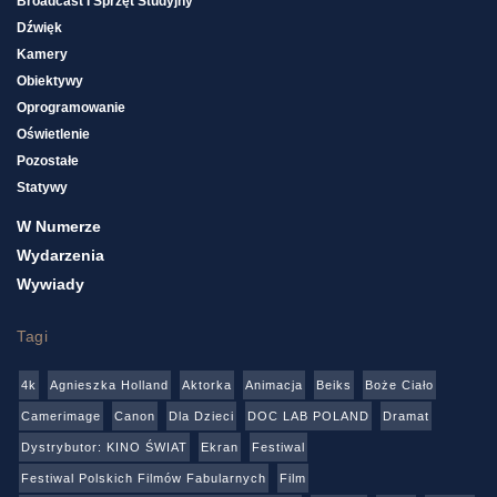
Broadcast I Sprzęt Studyjny
Dźwięk
Kamery
Obiektywy
Oprogramowanie
Oświetlenie
Pozostałe
Statywy
W Numerze
Wydarzenia
Wywiady
Tagi
4k
Agnieszka Holland
Aktorka
Animacja
Beiks
Boże Ciało
Camerimage
Canon
Dla Dzieci
DOC LAB POLAND
Dramat
Dystrybutor: KINO ŚWIAT
Ekran
Festiwal
Festiwal Polskich Filmów Fabularnych
Film