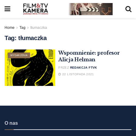
Home
Tag
tłumaczka
Tag:
tłumaczka
Wspomnienie: profesor
WYDARZENIA
Alicja Helman
PRZEZ
REDAKCJA FTVK
22 LISTOPADA 2021
O nas