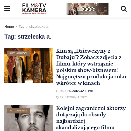
Home
Tag
strzelecka a.
Tag:
strzelecka a.
Kim są „Dziewczyny z
AKTUALNOŚCI
Dubaju”? Zobacz zdjęcia z
filmu, który wstrząśnie
polskim show-biznesem!
Najgorętsza produkcja roku
wkrótce w kinach
PRZEZ
REDAKCJA FTVK
19 SIERPNIA 2021
Kolejni zagraniczni aktorzy
AKTUALNOŚCI
dołączają do obsady
najbardziej
skandalizującego filmu