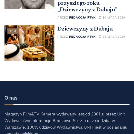
przyszłego roku
„Dziewczyny z Dubaju”
PRZEZ
REDAKCJA FTVK
30 LIPCA 2020
Dziewczyny z Dubaju
FILM
PRZEZ
REDAKCJA FTVK
28 LIPCA 2020
O nas
Magazyn Film&TV Kamera wydawany jest od 2001 r. przez Unit
Wydawnictwo Informacje Branżowe Sp. z o.o. z siedzibą w
Warszawie. 100% udziałów Wydawnictwa UNIT jest w posiadaniu
kapitału polskiego.