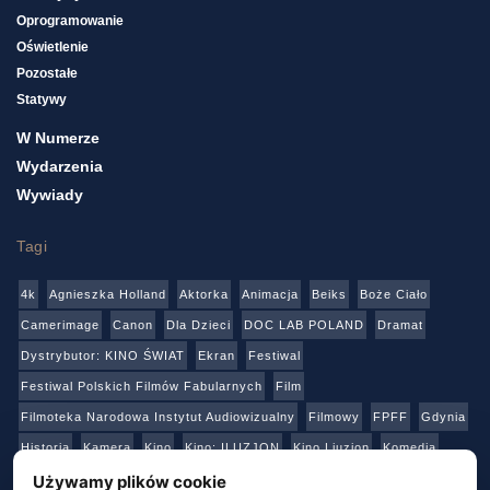
Oprogramowanie
Oświetlenie
Pozostałe
Statywy
W Numerze
Wydarzenia
Wywiady
Tagi
4k
Agnieszka Holland
Aktorka
Animacja
Beiks
Boże Ciało
Camerimage
Canon
Dla Dzieci
DOC LAB POLAND
Dramat
Dystrybutor: KINO ŚWIAT
Ekran
Festiwal
Festiwal Polskich Filmów Fabularnych
Film
Filmoteka Narodowa Instytut Audiowizualny
Filmowy
FPFF
Gdynia
Historia
Kamera
Kino
Kino: ILUZJON
Kino Liuzjon
Komedia
Konkurs
Netflix
Online
Panasonic
Polski Instytut Sztuki Filmowej
Używamy plików cookie