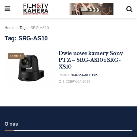
Home
Tag
SRG-AS10
Tag:
SRG-AS10
Dwie nowe kamery Sony
KAMERY
PTZ – SRG-AS10 i SRG-
XS10
PRZEZ
REDAKCJA FTVK
8 CZERWCA 2026
O nas