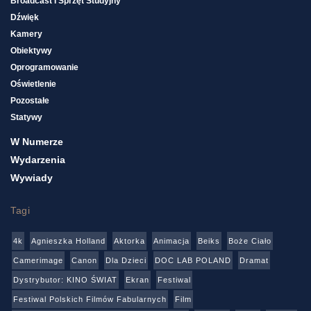
Broadcast I Sprzęt Studyjny
Dźwięk
Kamery
Obiektywy
Oprogramowanie
Oświetlenie
Pozostałe
Statywy
W Numerze
Wydarzenia
Wywiady
Tagi
4k
Agnieszka Holland
Aktorka
Animacja
Beiks
Boże Ciało
Camerimage
Canon
Dla Dzieci
DOC LAB POLAND
Dramat
Dystrybutor: KINO ŚWIAT
Ekran
Festiwal
Festiwal Polskich Filmów Fabularnych
Film