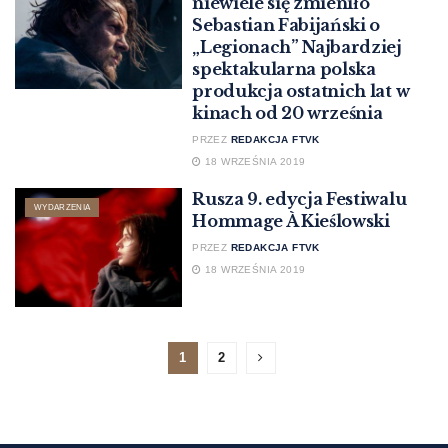
niewiele się zmieniło”
Sebastian Fabijański o
„Legionach” Najbardziej
spektakularna polska
produkcja ostatnich lat w
kinach od 20 września
PRZEZ
REDAKCJA FTVK
18 WRZEŚNIA 2019
Rusza 9. edycja Festiwalu
WYDARZENIA
Hommage À Kieślowski
PRZEZ
REDAKCJA FTVK
18 WRZEŚNIA 2019
1
2