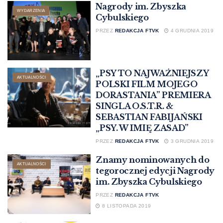
Nagrody im. Zbyszka
WYDARZENIA
Cybulskiego
PRZEZ
REDAKCJA FTVK
4 GRUDNIA 2019
„PSY TO NAJWAŻNIEJSZY
AKTUALNOŚCI
POLSKI FILM MOJEGO
DORASTANIA” PREMIERA
SINGLA O.S.T.R. &
SEBASTIAN FABIJAŃSKI
„PSY. W IMIĘ ZASAD”
PRZEZ
REDAKCJA FTVK
3 GRUDNIA 2019
Znamy nominowanych do
AKTUALNOŚCI
tegorocznej edycji Nagrody
im. Zbyszka Cybulskiego
PRZEZ
REDAKCJA FTVK
8 LISTOPADA 2019