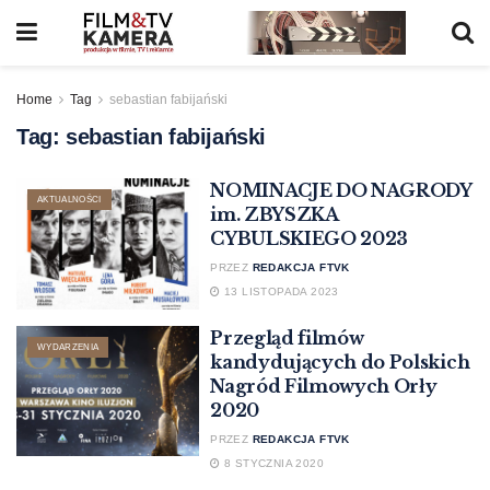
Home
Tag
sebastian fabijański
Tag:
sebastian fabijański
NOMINACJE DO NAGRODY
AKTUALNOŚCI
im. ZBYSZKA
CYBULSKIEGO 2023
PRZEZ
REDAKCJA FTVK
13 LISTOPADA 2023
Przegląd filmów
WYDARZENIA
kandydujących do Polskich
Nagród Filmowych Orły
2020
PRZEZ
REDAKCJA FTVK
8 STYCZNIA 2020