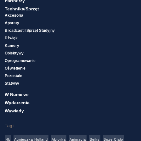
Partnerzy
Technika/sprzęt
Akcesoria
Aparaty
Broadcast I Sprzęt Studyjny
Dźwięk
Kamery
Obiektywy
Oprogramowanie
Oświetlenie
Pozostałe
Statywy
W Numerze
Wydarzenia
Wywiady
Tagi
4k
Agnieszka Holland
Aktorka
Animacja
Beiks
Boże Ciało