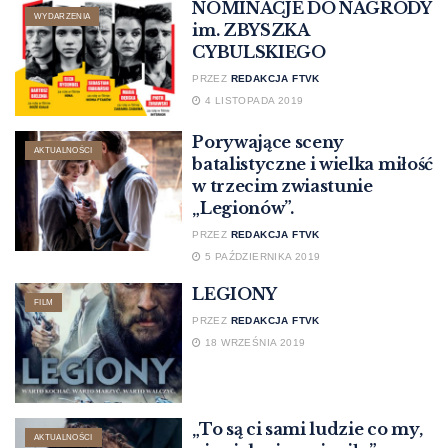
NOMINACJE DO NAGRODY
WYDARZENIA
im. ZBYSZKA
CYBULSKIEGO
PRZEZ
REDAKCJA FTVK
4 LISTOPADA 2019
Porywające sceny
AKTUALNOŚCI
batalistyczne i wielka miłość
w trzecim zwiastunie
„Legionów”.
PRZEZ
REDAKCJA FTVK
5 PAŹDZIERNIKA 2019
LEGIONY
FILM
PRZEZ
REDAKCJA FTVK
18 WRZEŚNIA 2019
„To są ci sami ludzie co my,
AKTUALNOŚCI