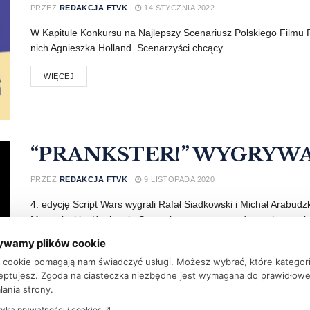
PRZEZ
REDAKCJA FTVK
14 STYCZNIA 2022
W Kapitule Konkursu na Najlepszy Scenariusz Polskiego Filmu 
nich Agnieszka Holland. Scenarzyści chcący ...
WIĘCEJ
“PRANKSTER!” WYGRYWA 
PRZEZ
REDAKCJA FTVK
9 LISTOPADA 2020
4. edycję Script Wars wygrali Rafał Siadkowski i Michał Arabudz
Mazowieckim Konkursie Scenariuszowym nagrodzonych zostało 
ywamy plików cookie
WIĘCEJ
ki cookie pomagają nam świadczyć usługi. Możesz wybrać, które kategor
eptujesz. Zgoda na ciasteczka niezbędne jest wymagana do prawidłow
łania strony.
tyka prywatności i cookies ↗