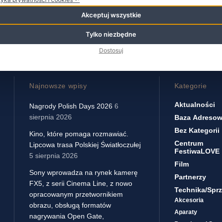
Akceptuj wszystkie
Tylko niezbędne
Dostosuj
Najnowsze wpisy
Kategorie
Aktualności
Nagrody Polish Days 2026
6
sierpnia 2026
Baza Adreso
Bez Kategorii
Kino, które pomaga rozmawiać.
Centrum
Lipcowa trasa Polskiej Światłoczułej
FestiwaLOVE
5 sierpnia 2026
Film
Sony wprowadza na rynek kamerę
Partnerzy
FX5, z serii Cinema Line, z nowo
Technika/sprz
opracowanym przetwornikiem
Akcesoria
obrazu, obsługą formatów
Aparaty
nagrywania Open Gate,