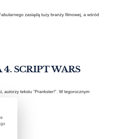
Fabularnego zasiądą tuzy branży filmowej, a wśród
4. SCRIPT WARS
ki, autorzy tekstu “Prankster!”. W tegorocznym
...
ie
ego