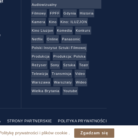
ęt
Audiowizualny
Filmowy
FPFF
Gdynia
Historia
Kamera
Kino
Kino: ILUZJON
Kino Liuzjon
Komedia
Konkurs
e
Netflix
Online
Panasonic
Polski Instytut Sztuki Filmowej
Produkcja
Produkcja: Polska
Reżyser
Sony
Sztuka
Teatr
Telewizja
Transmisja
Video
Warszawa
Warsztaty
Wideo
Wielka Brytania
Youtube
A
STRONY PARTNERSKIE
POLITYKA PRYWATNOŚCI
Politykę prywatności i plików cookie
.
Zgadzam się