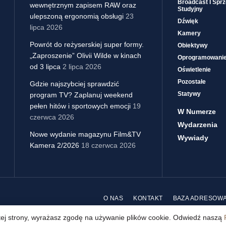
Broadcast I Sprz
wewnętrznym zapisem RAW oraz
Studyjny
ulepszoną ergonomią obsługi
23
Dźwięk
lipca 2026
Kamery
Powrót do reżyserskiej super formy.
Obiektywy
„Zaproszenie” Olivii Wilde w kinach
Oprogramowani
od 3 lipca
2 lipca 2026
Oświetlenie
Pozostałe
Gdzie najszybciej sprawdzić
Statywy
program TV? Zaplanuj weekend
pełen hitów i sportowych emocji
19
W Numerze
czerwca 2026
Wydarzenia
Nowe wydanie magazynu Film&TV
Wywiady
Kamera 2/2026
18 czerwca 2026
O NAS
KONTAKT
BAZA ADRESOW
 tej strony, wyrażasz zgodę na używanie plików cookie. Odwiedź naszą