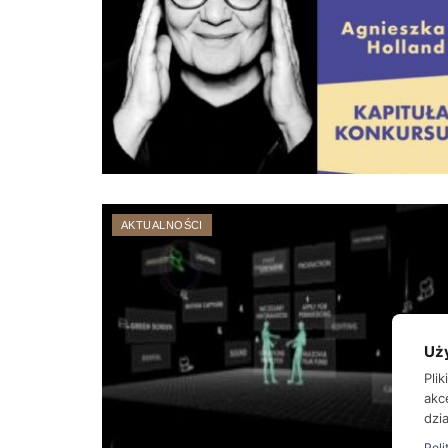
AKTUALNOŚCI
Uż
Pli
akc
dzia
Poli