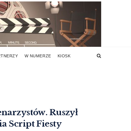
RTNERZY
W NUMERZE
KIOSK
enarzystów. Ruszył
a Script Fiesty