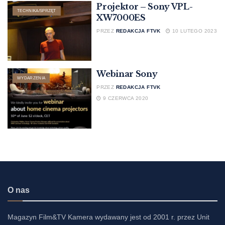
Projektor – Sony VPL-
TECHNIKA/SPRZĘT
XW7000ES
PRZEZ
REDAKCJA FTVK
10 LUTEGO 2023
Webinar Sony
WYDARZENIA
PRZEZ
REDAKCJA FTVK
9 CZERWCA 2020
O nas
Magazyn Film&TV Kamera wydawany jest od 2001 r. przez Unit