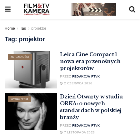
Home
Tag
projektor
Tag:
projektor
Leica Cine Compact 1 –
AKTUALNOŚCI
nowa era przenośnych
projektorów
PRZEZ
REDAKCJA FTVK
2 CZERWCA 2026
Dzień Otwarty w studiu
WYDARZENIA
ORKA: o nowych
standardach w polskiej
branży
PRZEZ
REDAKCJA FTVK
7 LISTOPADA 2023