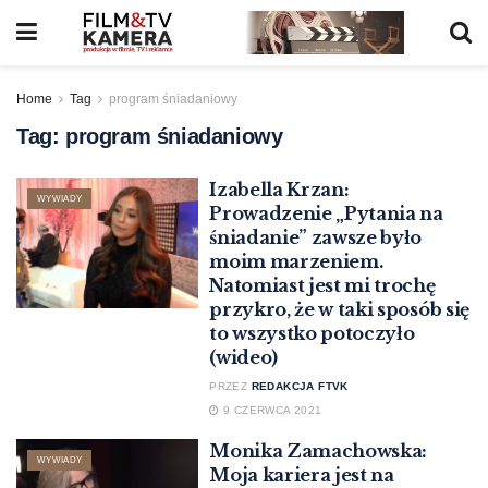
Home
Tag
program śniadaniowy
Tag:
program śniadaniowy
Izabella Krzan:
WYWIADY
Prowadzenie „Pytania na
śniadanie” zawsze było
moim marzeniem.
Natomiast jest mi trochę
przykro, że w taki sposób się
to wszystko potoczyło
(wideo)
PRZEZ
REDAKCJA FTVK
9 CZERWCA 2021
Monika Zamachowska:
WYWIADY
Moja kariera jest na