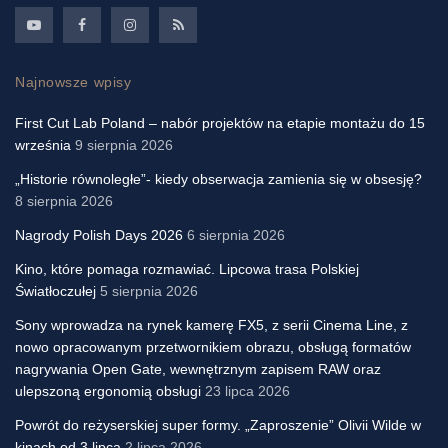
Najnowsze wpisy
First Cut Lab Poland – nabór projektów na etapie montażu do 15
września
9 sierpnia 2026
„Historie równoległe”- kiedy obserwacja zamienia się w obsesję?
8 sierpnia 2026
Nagrody Polish Days 2026
6 sierpnia 2026
Kino, które pomaga rozmawiać. Lipcowa trasa Polskiej
Światłoczułej
5 sierpnia 2026
Sony wprowadza na rynek kamerę FX5, z serii Cinema Line, z
nowo opracowanym przetwornikiem obrazu, obsługą formatów
nagrywania Open Gate, wewnętrznym zapisem RAW oraz
ulepszoną ergonomią obsługi
23 lipca 2026
Powrót do reżyserskiej super formy. „Zaproszenie” Olivii Wilde w
kinach od 3 lipca
2 lipca 2026