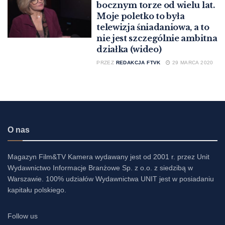
bocznym torze od wielu lat.
Moje poletko to była
telewizja śniadaniowa, a to
nie jest szczególnie ambitna
działka (wideo)
PRZEZ
REDAKCJA FTVK
29 MARCA 2020
O nas
Magazyn Film&TV Kamera wydawany jest od 2001 r. przez Unit
Wydawnictwo Informacje Branżowe Sp. z o.o. z siedzibą w
Warszawie. 100% udziałów Wydawnictwa UNIT jest w posiadaniu
kapitału polskiego.
Follow us