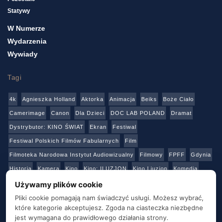
Statywy
W Numerze
Wydarzenia
Wywiady
Tagi
4k
Agnieszka Holland
Aktorka
Animacja
Beiks
Boże Ciało
Camerimage
Canon
Dla Dzieci
DOC LAB POLAND
Dramat
Dystrybutor: KINO ŚWIAT
Ekran
Festiwal
Festiwal Polskich Filmów Fabularnych
Film
Filmoteka Narodowa Instytut Audiowizualny
Filmowy
FPFF
Gdynia
Historia
Kamera
Kino
Kino: ILUZJON
Kino Liuzjon
Komedia
Konkurs
Netflix
Online
Panasonic
Polski Instytut Sztuki Filmowej
Używamy plików cookie
Produkcja
Produkcja: Polska
Reżyser
Sony
Sztuka
Teatr
Pliki cookie pomagają nam świadczyć usługi. Możesz wybrać,
które kategorie akceptujesz. Zgoda na ciasteczka niezbędne
Telewizja
Transmisja
Video
Warszawa
Warsztaty
Wideo
jest wymagana do prawidłowego działania strony.