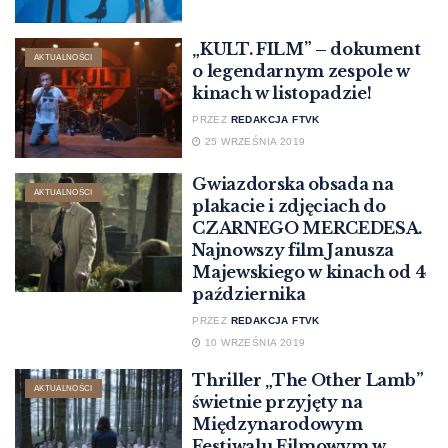
„KULT. FILM” – dokument
AKTUALNOŚCI
o legendarnym zespole w
kinach w listopadzie!
PRZEZ
REDAKCJA FTVK
25 WRZEŚNIA 2019
Gwiazdorska obsada na
AKTUALNOŚCI
plakacie i zdjęciach do
CZARNEGO MERCEDESA.
Najnowszy film Janusza
Majewskiego w kinach od 4
października
PRZEZ
REDAKCJA FTVK
10 WRZEŚNIA 2019
Thriller „The Other Lamb”
AKTUALNOŚCI
świetnie przyjęty na
Międzynarodowym
Festiwalu Filmowym w