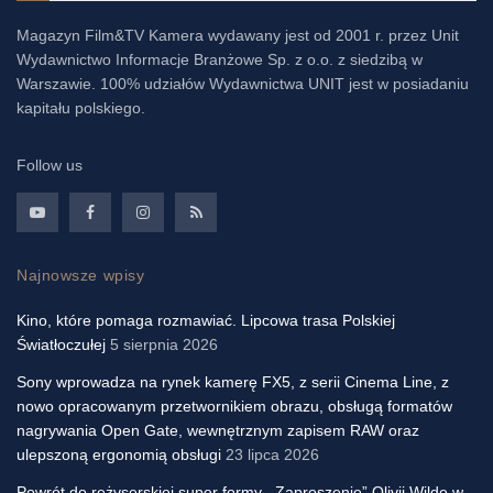
Magazyn Film&TV Kamera wydawany jest od 2001 r. przez Unit
Wydawnictwo Informacje Branżowe Sp. z o.o. z siedzibą w
Warszawie. 100% udziałów Wydawnictwa UNIT jest w posiadaniu
kapitału polskiego.
Follow us
Najnowsze wpisy
Kino, które pomaga rozmawiać. Lipcowa trasa Polskiej
Światłoczułej
5 sierpnia 2026
Sony wprowadza na rynek kamerę FX5, z serii Cinema Line, z
nowo opracowanym przetwornikiem obrazu, obsługą formatów
nagrywania Open Gate, wewnętrznym zapisem RAW oraz
ulepszoną ergonomią obsługi
23 lipca 2026
Powrót do reżyserskiej super formy. „Zaproszenie” Olivii Wilde w