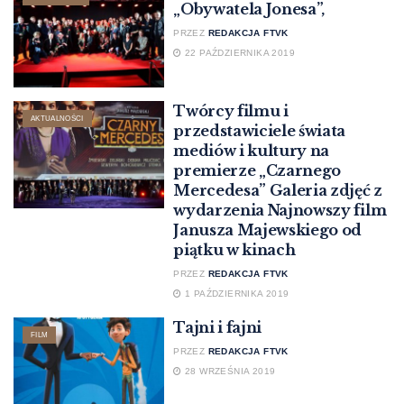
„Obywatela Jonesa”,
PRZEZ
REDAKCJA FTVK
22 PAŹDZIERNIKA 2019
Twórcy filmu i
AKTUALNOŚCI
przedstawiciele świata
mediów i kultury na
premierze „Czarnego
Mercedesa” Galeria zdjęć z
wydarzenia Najnowszy film
Janusza Majewskiego od
piątku w kinach
PRZEZ
REDAKCJA FTVK
1 PAŹDZIERNIKA 2019
Tajni i fajni
FILM
PRZEZ
REDAKCJA FTVK
28 WRZEŚNIA 2019