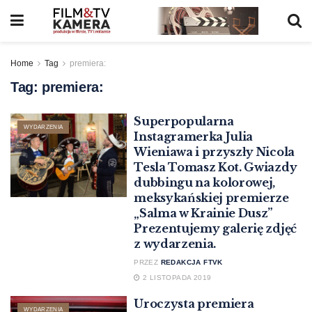
Home
Tag
premiera:
Tag:
premiera:
Superpopularna
WYDARZENIA
Instagramerka Julia
Wieniawa i przyszły Nicola
Tesla Tomasz Kot. Gwiazdy
dubbingu na kolorowej,
meksykańskiej premierze
„Salma w Krainie Dusz”
Prezentujemy galerię zdjęć
z wydarzenia.
PRZEZ
REDAKCJA FTVK
2 LISTOPADA 2019
Uroczysta premiera
WYDARZENIA