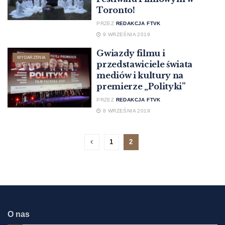
Toronto!
PRZEZ
REDAKCJA FTVK
9 WRZEŚNIA 2019
Gwiazdy filmu i
WYDARZENIA
przedstawiciele świata
mediów i kultury na
premierze „Polityki”
PRZEZ
REDAKCJA FTVK
8 WRZEŚNIA 2019
1
2
O nas