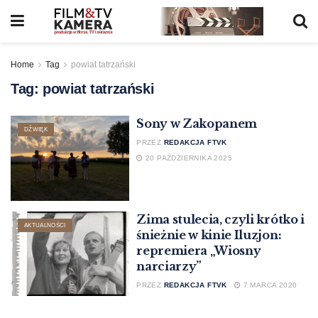
Home
Tag
powiat tatrzański
Tag:
powiat tatrzański
Sony w Zakopanem
DŹWIĘK
PRZEZ
REDAKCJA FTVK
20 PAŹDZIERNIKA 2025
Zima stulecia, czyli krótko i
AKTUALNOŚCI
śnieżnie w kinie Iluzjon:
repremiera „Wiosny
narciarzy”
PRZEZ
REDAKCJA FTVK
7 MARCA 2020