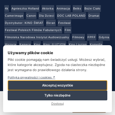
4k
Agnieszka Holland
Aktorka
Animacja
Beiks
Boże Ciało
Camerimage
Canon
Dla Dzieci
DOC LAB POLAND
Dramat
Dystrybutor: KINO ŚWIAT
Ekran
Festiwal
Festiwal Polskich Filmów Fabularnych
Film
Filmoteka Narodowa Instytut Audiowizualny
Filmowy
FPFF
Gdynia
Historia
Kamera
Kino
Kino: ILUZJON
Kino Liuzjon
Komedia
Konkurs
Netflix
Online
Panasonic
Polski Instytut Sztuki Filmowej
Używamy plików cookie
Produkcja
Produkcja: Polska
Reżyser
Sony
Sztuka
Teatr
Pliki cookie pomagają nam świadczyć usługi. Możesz wybrać,
które kategorie akceptujesz. Zgoda na ciasteczka niezbędne
Telewizja
Transmisja
Video
Warszawa
Warsztaty
Wideo
jest wymagana do prawidłowego działania strony.
Wielka Brytania
Youtube
Polityka prywatności i cookies ↗
Akceptuj wszystkie
O NAS
KONTAKT
BAZA ADRESOWA
STRONY PARTNERSKIE
POLITYKA PRYWATNOŚCI
Tylko niezbędne
Ta strona używa plików cookie. Kontynuując korzystanie z tej
strony, wyrażasz zgodę na używanie plików cookie. Odwiedź naszą
Film&TV Kamera
Dostosuj
Politykę prywatności i plików cookie
.
Zgadzam się