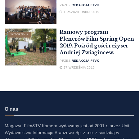
PRZEZ
REDAKCJA FTVK
1 PAŹDZIERNIKA 2019
Ramowy program
WYDARZENIA
Plenerów Film Spring Open
2019. Pośród gości reżyser
Andriej Zwiagincew.
PRZEZ
REDAKCJA FTVK
27 WRZEŚNIA 2019
O nas
Magazyn Film&TV Kamera wydawany jest od 2001 r. przez Unit
Wydawnictwo Informacje Branżowe Sp. z o.o. z siedzibą w