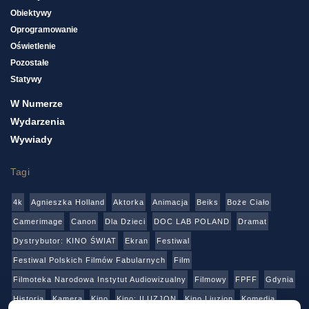
Obiektywy
Oprogramowanie
Oświetlenie
Pozostałe
Statywy
W Numerze
Wydarzenia
Wywiady
Tagi
4k
Agnieszka Holland
Aktorka
Animacja
Beiks
Boże Ciało
Camerimage
Canon
Dla Dzieci
DOC LAB POLAND
Dramat
Dystrybutor: KINO ŚWIAT
Ekran
Festiwal
Festiwal Polskich Filmów Fabularnych
Film
Filmoteka Narodowa Instytut Audiowizualny
Filmowy
FPFF
Gdynia
Historia
Kamera
Kino
Kino: ILUZJON
Kino Liuzjon
Komedia