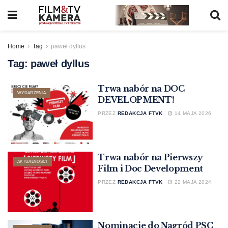
Home
Tag
paweł dyllus
Tag:
paweł dyllus
Trwa nabór na DOC
WYDARZENIA
DEVELOPMENT!
PRZEZ
REDAKCJA FTVK
14 MAJA 2026
Trwa nabór na Pierwszy
AKTUALNOŚCI
Film i Doc Development
PRZEZ
REDAKCJA FTVK
22 MAJA 2024
Nominacje do Nagród PSC