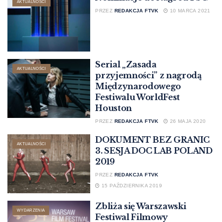
AKTUALNOŚCI
PRZEZ
REDAKCJA FTVK
10 MARCA 2021
Serial „Zasada
AKTUALNOŚCI
przyjemności” z nagrodą
Międzynarodowego
Festiwalu WorldFest
Houston
PRZEZ
REDAKCJA FTVK
26 MAJA 2020
DOKUMENT BEZ GRANIC
AKTUALNOŚCI
3. SESJA DOC LAB POLAND
2019
PRZEZ
REDAKCJA FTVK
15 PAŹDZIERNIKA 2019
Zbliża się Warszawski
WYDARZENIA
Festiwal Filmowy