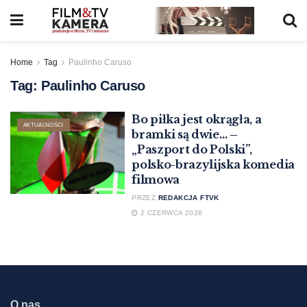
Home
Tag
Paulinho Caruso
Tag:
Paulinho Caruso
Bo piłka jest okrągła, a
AKTUALNOŚCI
bramki są dwie… –
„Paszport do Polski”,
polsko-brazylijska komedia
filmowa
PRZEZ
REDAKCJA FTVK
2 CZERWCA 2026
O nas